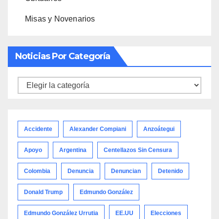
Misas y Novenarios
Noticias Por Categoría
Noticias
por
categoría
Accidente
Alexander Compiani
Anzoátegui
Apoyo
Argentina
Centellazos Sin Censura
Colombia
Denuncia
Denuncian
Detenido
Donald Trump
Edmundo González
Edmundo González Urrutia
EE.UU
Elecciones