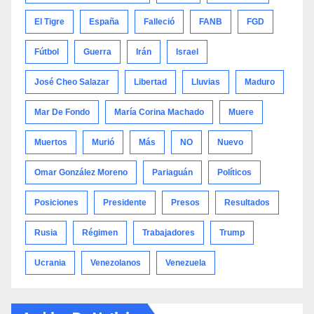
El Tigre
España
Falleció
FANB
FGD
Fútbol
Guerra
Irán
Israel
José Cheo Salazar
Libertad
Lluvias
Maduro
Mar De Fondo
María Corina Machado
Muere
Muertos
Murió
Más
NO
Nuevo
Omar González Moreno
Pariaguán
Políticos
Posiciones
Presidente
Presos
Resultados
Rusia
Régimen
Trabajadores
Trump
Ucrania
Venezolanos
Venezuela