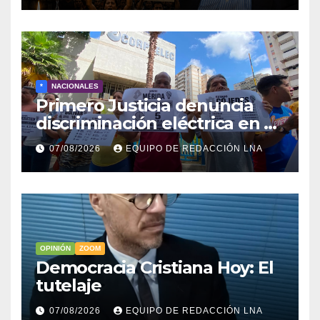
*
NACIONALES
Primero Justicia denuncia
discriminación eléctrica en el
interior del país
07/08/2026
EQUIPO DE REDACCIÓN LNA
OPINIÓN
ZOOM
Democracia Cristiana Hoy: El
tutelaje
07/08/2026
EQUIPO DE REDACCIÓN LNA