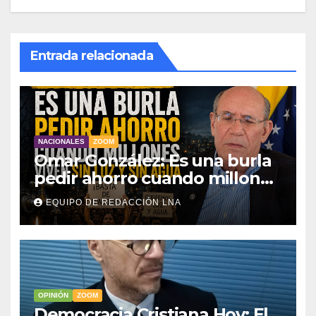
Entrada relacionada
NACIONALES
ZOOM
Omar González: Es una burla
pedir ahorro cuando millones
viven sin luz y sin agua
EQUIPO DE REDACCIÓN LNA
OPINIÓN
ZOOM
Democracia Cristiana Hoy: El