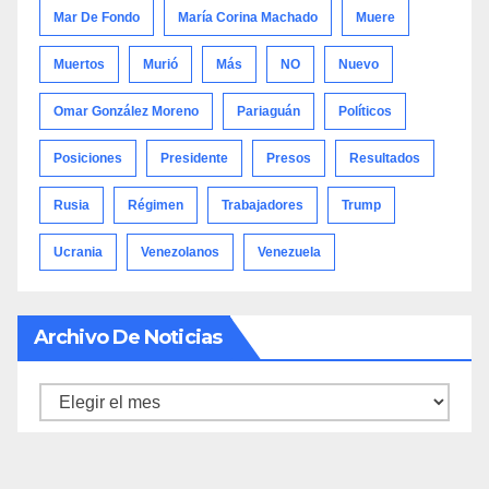
Mar De Fondo
María Corina Machado
Muere
Muertos
Murió
Más
NO
Nuevo
Omar González Moreno
Pariaguán
Políticos
Posiciones
Presidente
Presos
Resultados
Rusia
Régimen
Trabajadores
Trump
Ucrania
Venezolanos
Venezuela
Archivo De Noticias
Archivo
de
noticias