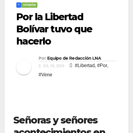
*
OPINIÓN
Por la Libertad
Bolívar tuvo que
hacerlo
Por
Equipo de Redacción LNA
#Libertad
,
#Por
,
JUL 29, 2024
#Vene
Señoras y señores
acontecimientos en