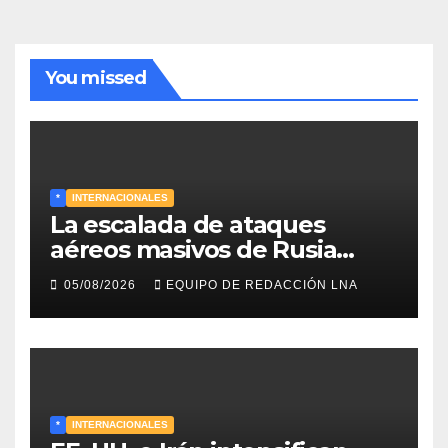
You missed
*
INTERNACIONALES
La escalada de ataques
aéreos masivos de Rusia
sobre Kiev y centros
05/08/2026
EQUIPO DE REDACCIÓN LNA
energéticos eleva la tensión
en el conflicto ucraniano
*
INTERNACIONALES