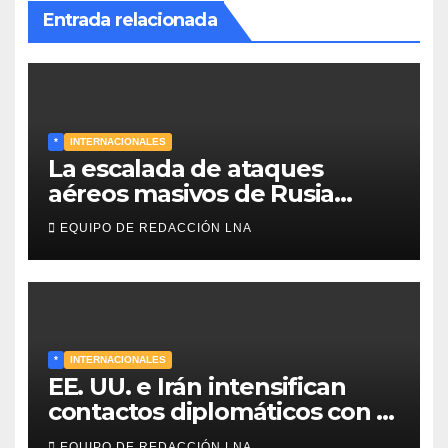
Entrada relacionada
*
INTERNACIONALES
La escalada de ataques
aéreos masivos de Rusia
sobre Kiev y centros
EQUIPO DE REDACCIÓN LNA
energéticos eleva la tensión
en el conflicto ucraniano
*
INTERNACIONALES
EE. UU. e Irán intensifican
contactos diplomáticos con la
mediación de Omán para
EQUIPO DE REDACCIÓN LNA