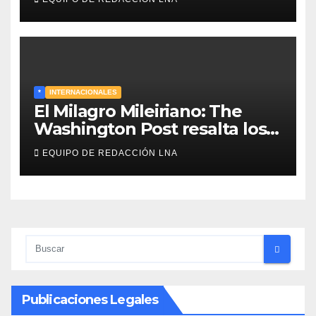
reabrir el estrecho de Ormuz
*
INTERNACIONALES
El Milagro Mileiriano: The
Washington Post resalta los
resultados de la economía de
EQUIPO DE REDACCIÓN LNA
Milei y lo califica como «El
renacimiento de Argentina
continúa»
Publicaciones Legales