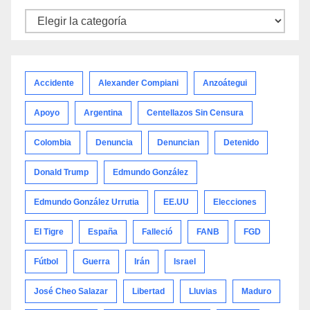
Noticias
por
categoría
Accidente
Alexander Compiani
Anzoátegui
Apoyo
Argentina
Centellazos Sin Censura
Colombia
Denuncia
Denuncian
Detenido
Donald Trump
Edmundo González
Edmundo González Urrutia
EE.UU
Elecciones
El Tigre
España
Falleció
FANB
FGD
Fútbol
Guerra
Irán
Israel
José Cheo Salazar
Libertad
Lluvias
Maduro