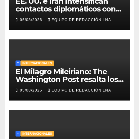
EE. UU. e Irán intensifican
contactos diplomáticos con
la mediación de Omán para
05/08/2026
EQUIPO DE REDACCIÓN LNA
reabrir el estrecho de Ormuz
*
INTERNACIONALES
El Milagro Mileiriano: The
Washington Post resalta los
resultados de la economía de
05/08/2026
EQUIPO DE REDACCIÓN LNA
Milei y lo califica como «El
renacimiento de Argentina
continúa»
*
INTERNACIONALES