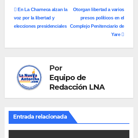
Navegación
En La Charneca alzan la
Otorgan libertad a varios
voz por la libertad y
presos políticos en el
de
elecciones presidenciales
Complejo Penitenciario de
entradas
Yare
Por
Equipo de
Redacción LNA
Entrada relacionada