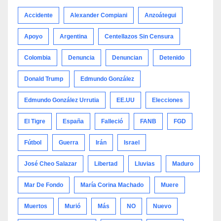
Accidente
Alexander Compiani
Anzoátegui
Apoyo
Argentina
Centellazos Sin Censura
Colombia
Denuncia
Denuncian
Detenido
Donald Trump
Edmundo González
Edmundo González Urrutia
EE.UU
Elecciones
El Tigre
España
Falleció
FANB
FGD
Fútbol
Guerra
Irán
Israel
José Cheo Salazar
Libertad
Lluvias
Maduro
Mar De Fondo
María Corina Machado
Muere
Muertos
Murió
Más
NO
Nuevo