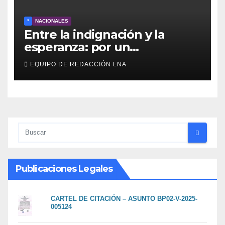
*
NACIONALES
Entre la indignación y la
esperanza: por un
movimiento de
EQUIPO DE REDACCIÓN LNA
reconstrucción y soberanía
nacional
Publicaciones Legales
CARTEL DE CITACIÓN – ASUNTO BP02-V-2025-
005124