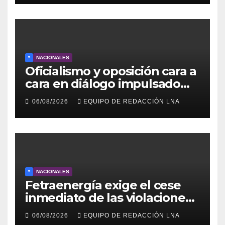
*
NACIONALES
Oficialismo y oposición cara a
cara en diálogo impulsado
por EE UU: las claves
06/08/2026
EQUIPO DE REDACCIÓN LNA
*
NACIONALES
Fetraenergía exige el cese
inmediato de las violaciones
a los derechos laborales en la
06/08/2026
EQUIPO DE REDACCIÓN LNA
Industria Petrolera