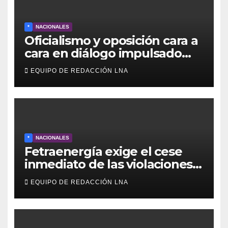
*
NACIONALES
Oficialismo y oposición cara a
cara en diálogo impulsado
por EE UU: las claves
EQUIPO DE REDACCIÓN LNA
*
NACIONALES
Fetraenergía exige el cese
inmediato de las violaciones a
los derechos laborales en la
EQUIPO DE REDACCIÓN LNA
Industria Petrolera
Venezolana