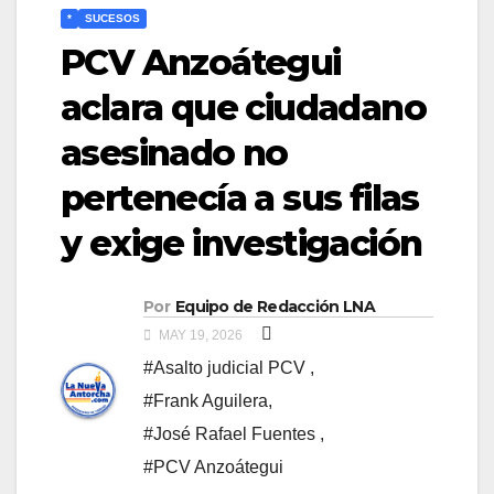
*
SUCESOS
PCV Anzoátegui
aclara que ciudadano
asesinado no
pertenecía a sus filas
y exige investigación
Por
Equipo de Redacción LNA
MAY 19, 2026
#Asalto judicial PCV ​
,
#Frank Aguilera
,
#​José Rafael Fuentes ​
,
#PCV Anzoátegui ​