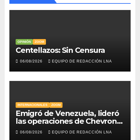
OPINIÓN
ZOOM
Centellazos: Sin Censura
06/08/2026
EQUIPO DE REDACCIÓN LNA
INTERNACIONALES
ZOOM
Emigró de Venezuela, lideró
las operaciones de Chevron
en EE.UU. y hoy es la única
06/08/2026
EQUIPO DE REDACCIÓN LNA
mujer CEO en Vaca Muerta