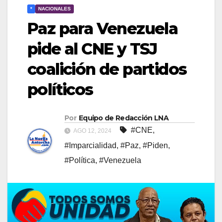
*
NACIONALES
Paz para Venezuela
pide al CNE y TSJ
coalición de partidos
políticos
Por
Equipo de Redacción LNA
#CNE
,
AGO 12, 2024
#Imparcialidad
,
#Paz
,
#Piden
,
#Política
,
#Venezuela