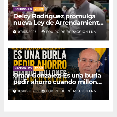
NACIONALES
ZOOM
Delcy Rodríguez promulga
nueva Ley de Arrendamiento
para atender a familias
07/08/2026
EQUIPO DE REDACCIÓN LNA
damnificadas
NACIONALES
ZOOM
Omar González: Es una burla
pedir ahorro cuando millones
viven sin luz y sin agua
07/08/2026
EQUIPO DE REDACCIÓN LNA