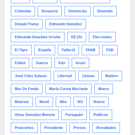
Colombia
Denuncia
Denuncian
Detenido
Donald Trump
Edmundo González
Edmundo González Urrutia
EE.UU
Elecciones
El Tigre
España
Falleció
FANB
FGD
Fútbol
Guerra
Irán
Israel
José Cheo Salazar
Libertad
Lluvias
Maduro
Mar De Fondo
María Corina Machado
Muere
Muertos
Murió
Más
NO
Nuevo
Omar González Moreno
Pariaguán
Políticos
Posiciones
Presidente
Presos
Resultados