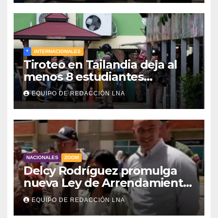
*
INTERNACIONALES
Tiroteo en Tailandia deja al
menos 8 estudiantes
muertos y 30 heridos
EQUIPO DE REDACCIÓN LNA
NACIONALES
ZOOM
Delcy Rodríguez promulga
nueva Ley de Arrendamiento
para atender a familias
EQUIPO DE REDACCIÓN LNA
damnificadas