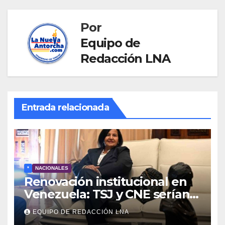
Por
Equipo de
Redacción LNA
Entrada relacionada
*
NACIONALES
Renovación institucional en
Venezuela: TSJ y CNE serían
designados a finales de 2026
EQUIPO DE REDACCIÓN LNA