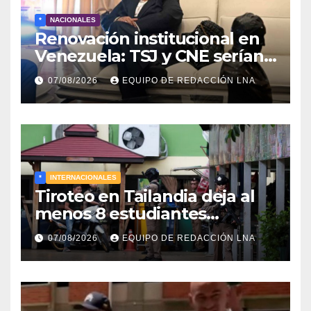
*
NACIONALES
Renovación institucional en
Venezuela: TSJ y CNE serían
designados a finales de 2026
07/08/2026
EQUIPO DE REDACCIÓN LNA
*
INTERNACIONALES
Tiroteo en Tailandia deja al
menos 8 estudiantes
muertos y 30 heridos
07/08/2026
EQUIPO DE REDACCIÓN LNA