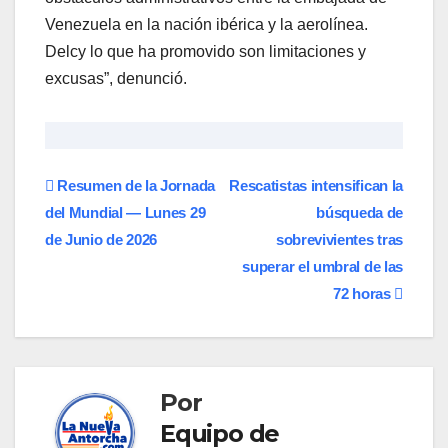
Venezuela en la nación ibérica y la aerolínea.
Delcy lo que ha promovido son limitaciones y
excusas”, denunció.
Navegación
Resumen de la Jornada
Rescatistas intensifican la
del Mundial — Lunes 29
búsqueda de
de
de Junio de 2026
sobrevivientes tras
entradas
superar el umbral de las
72 horas
Por
Equipo de