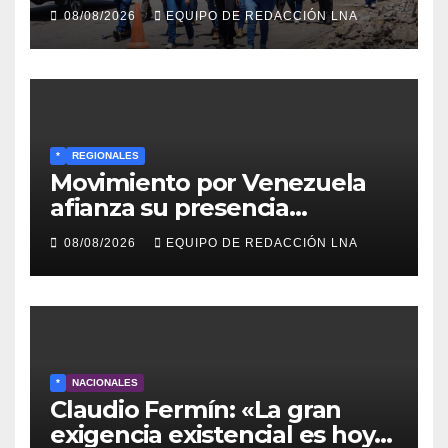
rehabilitación en al Av.
08/08/2026
EQUIPO DE REDACCIÓN LNA
Intercomunal
*
REGIONALES
Movimiento por Venezuela
afianza su presencia
comunitaria en La Ponderosa
08/08/2026
EQUIPO DE REDACCIÓN LNA
y otras comunidades de
Anzoátegui
*
NACIONALES
Claudio Fermín: «La gran
exigencia existencial es hoy