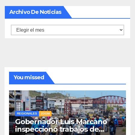
Archivo De Noticias
Archivo
de
noticias
You missed
REGIONALES
ZOOM
Gobernador Luis Marcano
inspeccionó trabajos de