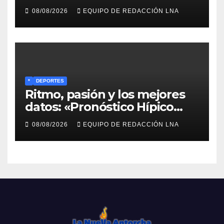
la defensa de la soberanía»
08/08/2026
EQUIPO DE REDACCIÓN LNA
*
DEPORTES
Ritmo, pasión y los mejores
datos: «Pronóstico Hípico
Musical» se adueña de los
08/08/2026
EQUIPO DE REDACCIÓN LNA
domingos en La Poderosa
90.3 FM