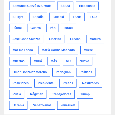
Edmundo González Urrutia
EE.UU
Elecciones
El Tigre
España
Falleció
FANB
FGD
Fútbol
Guerra
Irán
Israel
José Cheo Salazar
Libertad
Lluvias
Maduro
Mar De Fondo
María Corina Machado
Muere
Muertos
Murió
Más
NO
Nuevo
Omar González Moreno
Pariaguán
Políticos
Posiciones
Presidente
Presos
Resultados
Rusia
Régimen
Trabajadores
Trump
Ucrania
Venezolanos
Venezuela