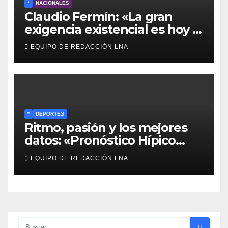
*
NACIONALES
Claudio Fermín: «La gran
exigencia existencial es hoy la
defensa de la soberanía»
EQUIPO DE REDACCIÓN LNA
*
DEPORTES
Ritmo, pasión y los mejores
datos: «Pronóstico Hípico
Musical» se adueña de los
EQUIPO DE REDACCIÓN LNA
domingos en La Poderosa
90.3 FM