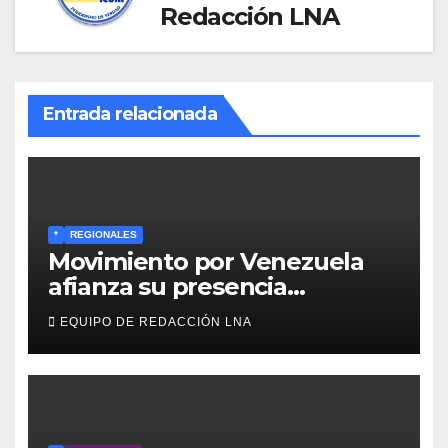
Redacción LNA
Entrada relacionada
*
REGIONALES
Movimiento por Venezuela
afianza su presencia
comunitaria en La Ponderosa
EQUIPO DE REDACCIÓN LNA
y otras comunidades de
Anzoátegui