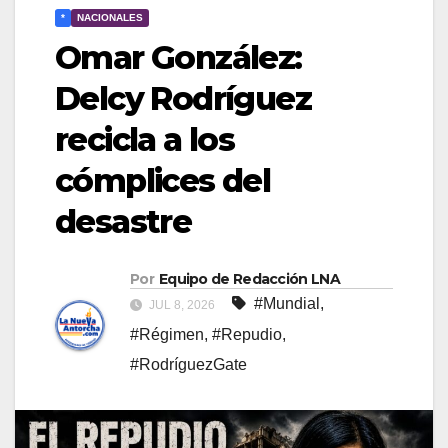
*
NACIONALES
Omar González:
Delcy Rodríguez
recicla a los
cómplices del
desastre
Por
Equipo de Redacción LNA
#Mundial
,
JUL 8, 2026
#Régimen
,
#Repudio
,
#RodríguezGate