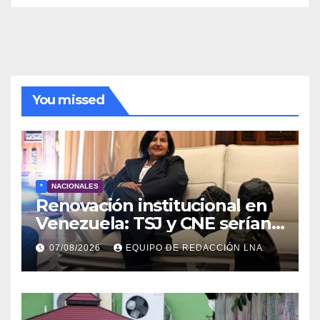
de
noticias
You missed
*
NACIONALES
Renovación institucional en
Venezuela: TSJ y CNE serían
designados a finales de 2026
07/08/2026
EQUIPO DE REDACCIÓN LNA