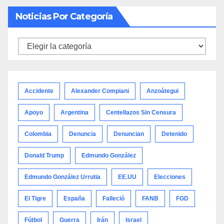
Noticias Por Categoría
Noticias
por
categoría
Accidente
Alexander Compiani
Anzoátegui
Apoyo
Argentina
Centellazos Sin Censura
Colombia
Denuncia
Denuncian
Detenido
Donald Trump
Edmundo González
Edmundo González Urrutia
EE.UU
Elecciones
El Tigre
España
Falleció
FANB
FGD
Fútbol
Guerra
Irán
Israel