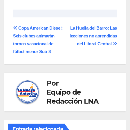
Navegación
​Copa American Diesel:
La Huella del Barro: Las
Seis clubes animarán
lecciones no aprendidas
de
torneo vacacional de
del Litoral Central
entradas
fútbol menor Sub-8
Por
Equipo de
Redacción LNA
Entrada relacionada