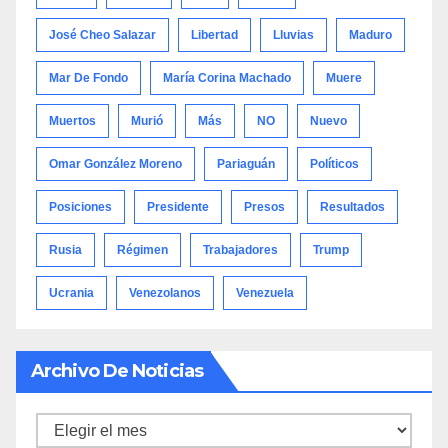
José Cheo Salazar
Libertad
Lluvias
Maduro
Mar De Fondo
María Corina Machado
Muere
Muertos
Murió
Más
NO
Nuevo
Omar González Moreno
Pariaguán
Políticos
Posiciones
Presidente
Presos
Resultados
Rusia
Régimen
Trabajadores
Trump
Ucrania
Venezolanos
Venezuela
Archivo De Noticias
Archivo