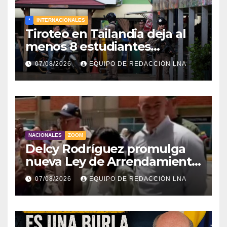
*
INTERNACIONALES
Tiroteo en Tailandia deja al
menos 8 estudiantes
muertos y 30 heridos
07/08/2026
EQUIPO DE REDACCIÓN LNA
NACIONALES
ZOOM
Delcy Rodríguez promulga
nueva Ley de Arrendamiento
para atender a familias
07/08/2026
EQUIPO DE REDACCIÓN LNA
damnificadas