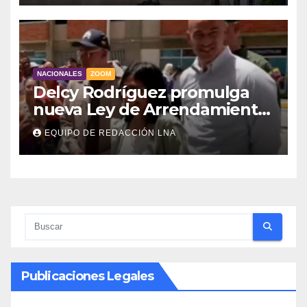
NACIONALES
ZOOM
Delcy Rodríguez promulga
nueva Ley de Arrendamiento
para atender a familias
EQUIPO DE REDACCIÓN LNA
damnificadas
Publicaciones Legales