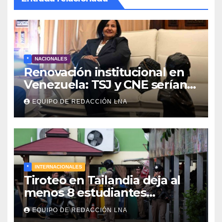
*
NACIONALES
Renovación institucional en
Venezuela: TSJ y CNE serían
designados a finales de 2026
EQUIPO DE REDACCIÓN LNA
*
INTERNACIONALES
Tiroteo en Tailandia deja al
menos 8 estudiantes
muertos y 30 heridos
EQUIPO DE REDACCIÓN LNA