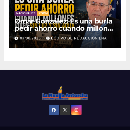
NACIONALES
ZOOM
Omar González: Es una burla
pedir ahorro cuando millones
viven sin luz y sin agua
07/08/2026
EQUIPO DE REDACCIÓN LNA