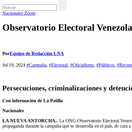
Nacionales
Zoom
Observatorio Electoral Venezola
Por
Equipo de Redacción LNA
Jul 19, 2024
#Campaña
,
#Electoral
,
#Oficialismo
,
#Públicos
,
#Recur
Persecuciones, criminalizaciones y detencio
Con información de La Patilla
Nacionales
LA NUEVA ANTORCHA.-
La ONG Observatorio Electoral Venezola
propaganda durante la campaña que se desarrolla en el país, de cara a l