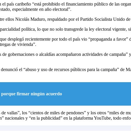
 el país caribeño “está prohibido el financiamiento público de las orga
stado, especialmente en año electoral”.
tre ellos Nicolás Maduro, respaldado por el Partido Socialista Unido 
rcialidad política, lo que no solo transgrede la ley electoral vigente,
ue desplegó recientemente por todo el país vio “propaganda a favor” d
tregas de vivienda”.
 de gobernaciones o alcaldías acompañaron actividades de campaña” y 
z denunció el “abuso y uso de recursos públicos para la campaña” de M
 porque firmar ningún acuerdo
de vallas”, los “cientos de miles de pendones” y los otros “miles de mu
isión” nacionales y “en la publicidad” en la plataforma YouTube, todo e