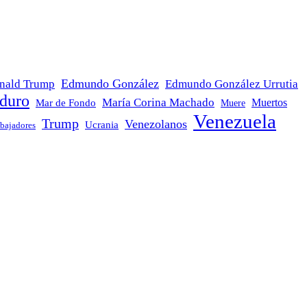
Edmundo González
nald Trump
Edmundo González Urrutia
duro
María Corina Machado
Mar de Fondo
Muertos
Muere
Venezuela
Trump
Venezolanos
Ucrania
bajadores