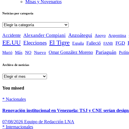
Misas y Novenarios
Noticias por categoría
Noticias
por
categoría
Anzoátegui
Alexander Compiani
Accidente
Apoyo
Argentina
EE.UU
El Tigre
Elecciones
FGD
Falleció
España
FANB
Pariaguán
Omar González Moreno
Polít
Más
NO
Nuevo
Murió
Archivo de noticias
Archivo
de
noticias
You missed
*
Nacionales
Renovación institucional en Venezuela: TSJ y CNE serían designa
07/08/2026
Equipo de Redacción LNA
*
Internacionales