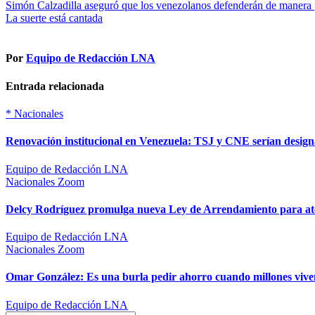
Navegación
Simón Calzadilla aseguró que los venezolanos defenderán de manera pa
La suerte está cantada
de
entradas
Por
Equipo de Redacción LNA
Entrada relacionada
*
Nacionales
Renovación institucional en Venezuela: TSJ y CNE serían designa
Equipo de Redacción LNA
Nacionales
Zoom
Delcy Rodríguez promulga nueva Ley de Arrendamiento para ate
Equipo de Redacción LNA
Nacionales
Zoom
Omar González: Es una burla pedir ahorro cuando millones viven
Equipo de Redacción LNA