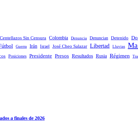
Do
Colombia
Centellazos Sin Censura
Denuncian
Detenido
Denuncia
Ma
Libertad
Fútbol
Irán
José Cheo Salazar
Guerra
Israel
Lluvias
Régimen
Presidente
Presos
icos
Resultados
Rusia
Posiciones
Tra
dos a finales de 2026