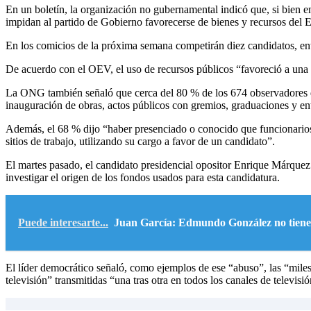
En un boletín, la organización no gubernamental indicó que, si bien en
impidan al partido de Gobierno favorecerse de bienes y recursos del E
En los comicios de la próxima semana competirán diez candidatos, en
De acuerdo con el OEV, el uso de recursos públicos “favoreció a una pa
La ONG también señaló que cerca del 80 % de los 674 observadores q
inauguración de obras, actos públicos con gremios, graduaciones y en
Además, el 68 % dijo “haber presenciado o conocido que funcionarios
sitios de trabajo, utilizando su cargo a favor de un candidato”.
El martes pasado, el candidato presidencial opositor Enrique Márque
investigar el origen de los fondos usados para esta candidatura.
Puede interesarte...
Juan García: Edmundo González no tiene
El líder democrático señaló, como ejemplos de ese “abuso”, las “miles 
televisión” transmitidas “una tras otra en todos los canales de telev