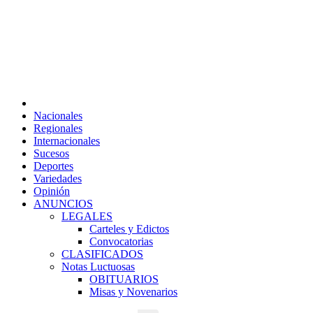
Saltar
Sáb. Ago 8th, 2026
al
contenido
La Nueva Antorcha - Periodismo de Verdad
Noticias de Venezuela y el mundo.
Nacionales
Regionales
Internacionales
Sucesos
Deportes
Variedades
Opinión
ANUNCIOS
LEGALES
Carteles y Edictos
Convocatorias
CLASIFICADOS
Notas Luctuosas
OBITUARIOS
Misas y Novenarios