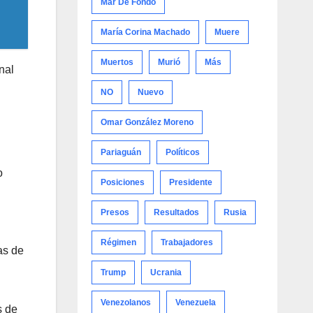
Mar De Fondo
María Corina Machado
Muere
Muertos
Murió
Más
nal
NO
Nuevo
Omar González Moreno
Pariaguán
Políticos
o
Posiciones
Presidente
Presos
Resultados
Rusia
Régimen
Trabajadores
as de
Trump
Ucrania
Venezolanos
Venezuela
s de