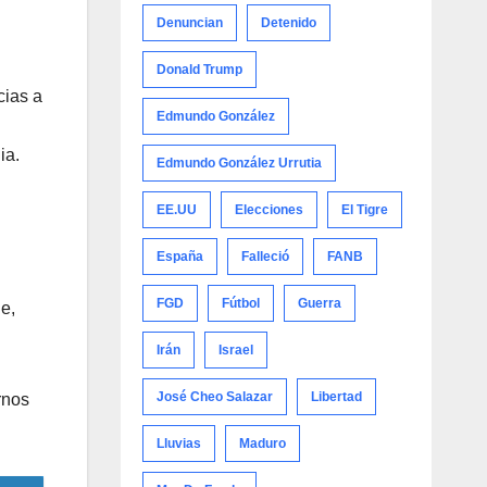
Denuncian
Detenido
Donald Trump
cias a
Edmundo González
ia.
Edmundo González Urrutia
EE.UU
Elecciones
El Tigre
España
Falleció
FANB
FGD
Fútbol
Guerra
ue,
Irán
Israel
José Cheo Salazar
Libertad
rnos
Lluvias
Maduro