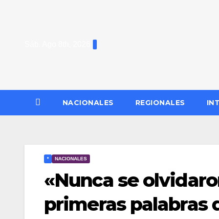
Saltar
al
contenido
Sáb. Ago 8th, 2026
NACIONALES
REGIONALES
IN
*
NACIONALES
«Nunca se olvidaro
primeras palabras d