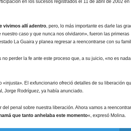
icipación en los sucesos registrados el 11 de abril de 2002 en
e vivimos allí adentro
, pero, lo más importante es darle las gra
 nuestro caso y que nunca nos olvidaron», fueron las primeras
estado La Guaira y planea regresar a reencontrarse con su famil
os no perder la fe ante este proceso que, a su juicio, «no es nada
o «injusta». El exfuncionario ofreció detalles de su liberación q
al, Jorge Rodríguez, ya había anunciado.
tor del penal sobre nuestra liberación. Ahora vamos a reencontra
mamá que tanto anhelaba este momento
«, expresó Molina.