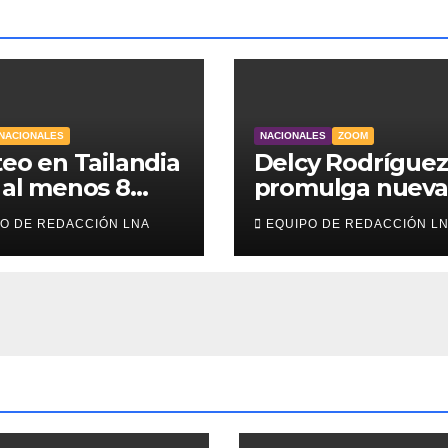
NACIONALES
NACIONALES
ZOOM
teo en Tailandia
Delcy Rodríguez
 al menos 8
promulga nueva
diantes
Ley de
O DE REDACCIÓN LNA
EQUIPO DE REDACCIÓN L
tos y 30
Arrendamiento
dos
para atender a
familias
damnificadas