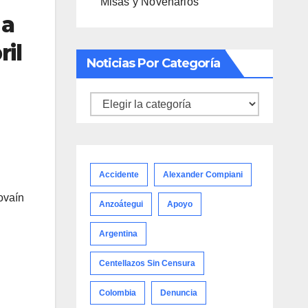
Misas y Novenarios
 a
ril
Noticias Por Categoría
Noticias
por
categoría
Accidente
Alexander Compiani
ovaín
Anzoátegui
Apoyo
Argentina
Centellazos Sin Censura
Colombia
Denuncia