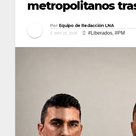
metropolitanos tras
Por
Equipo de Redacción LNA
#Liberados
,
#PM
MAY 20, 2026