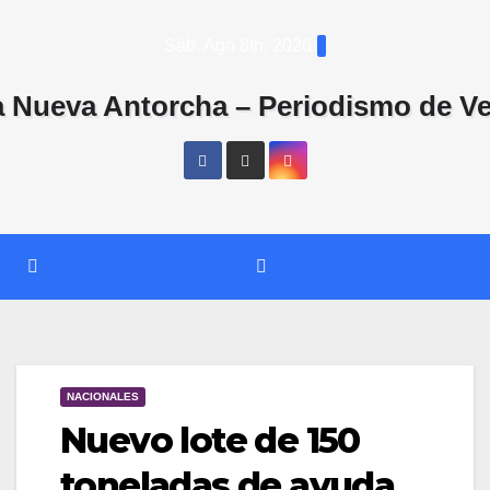
Saltar
Sáb. Ago 8th, 2026
al
contenido
NACIONALES
Nuevo lote de 150
toneladas de ayuda