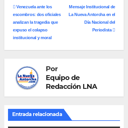
Navegación
Venezuela ante los
​Mensaje Institucional de
escombros: dos oficiales
La Nueva Antorcha en el
de
analizan la tragedia que
Día Nacional del
entradas
expuso el colapso
Periodista
institucional y moral
Por
Equipo de
Redacción LNA
Entrada relacionada