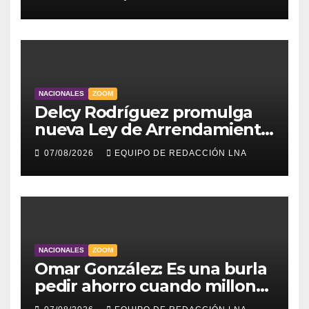
NACIONALES
ZOOM
Delcy Rodríguez promulga
nueva Ley de Arrendamiento
para atender a familias
07/08/2026
EQUIPO DE REDACCIÓN LNA
damnificadas
NACIONALES
ZOOM
Omar González: Es una burla
pedir ahorro cuando millones
viven sin luz y sin agua