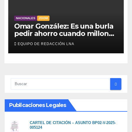
NACIONALES
ZOOM
Omar González: Es una burla
pedir ahorro cuando millones
viven sin luz y sin agua
EQUIPO DE REDACCIÓN LNA
Publicaciones Legales
CARTEL DE CITACIÓN – ASUNTO BP02-V-2025-
005124