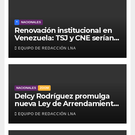
*
NACIONALES
Renovación institucional en
Venezuela: TSJ y CNE serían
designados a finales de 2026
EQUIPO DE REDACCIÓN LNA
NACIONALES
ZOOM
Delcy Rodríguez promulga
nueva Ley de Arrendamiento
para atender a familias
EQUIPO DE REDACCIÓN LNA
damnificadas