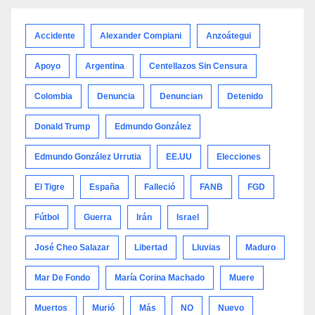
categoría
Accidente
Alexander Compiani
Anzoátegui
Apoyo
Argentina
Centellazos Sin Censura
Colombia
Denuncia
Denuncian
Detenido
Donald Trump
Edmundo González
Edmundo González Urrutia
EE.UU
Elecciones
El Tigre
España
Falleció
FANB
FGD
Fútbol
Guerra
Irán
Israel
José Cheo Salazar
Libertad
Lluvias
Maduro
Mar De Fondo
María Corina Machado
Muere
Muertos
Murió
Más
NO
Nuevo