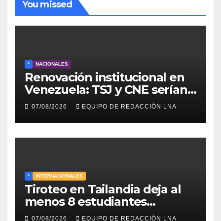
You missed
*
NACIONALES
Renovación institucional en
Venezuela: TSJ y CNE serían
designados a finales de 2026
07/08/2026
EQUIPO DE REDACCIÓN LNA
*
INTERNACIONALES
Tiroteo en Tailandia deja al
menos 8 estudiantes
muertos y 30 heridos
07/08/2026
EQUIPO DE REDACCIÓN LNA