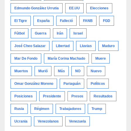
Edmundo González Urrutia
EE.UU
Elecciones
El Tigre
España
Falleció
FANB
FGD
Fútbol
Guerra
Irán
Israel
José Cheo Salazar
Libertad
Lluvias
Maduro
Mar De Fondo
María Corina Machado
Muere
Muertos
Murió
Más
NO
Nuevo
Omar González Moreno
Pariaguán
Políticos
Posiciones
Presidente
Presos
Resultados
Rusia
Régimen
Trabajadores
Trump
Ucrania
Venezolanos
Venezuela