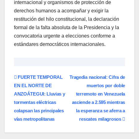
internacional y organismos de protección de
derechos humanos a acompañar y exigir la
restitución del hilo constitucional, la declaración
formal de la falta absoluta de la Presidencia y la
convocatoria urgente a elecciones conforme a
estándares democráticos internacionales.
Navegación
​FUERTE TEMPORAL
Tragedia nacional: Cifra de
EN EL NORTE DE
muertos por doble
de
ANZOÁTEGUI: Lluvias y
terremoto en Venezuela
entradas
tormentas eléctricas
asciende a 2.595 mientras
colapsan las principales
la esperanza se aferra a
vías metropolitanas
rescates milagrosos