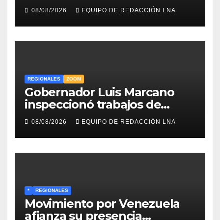
legado musical de la Billo’s
08/08/2026
EQUIPO DE REDACCIÓN LNA
Caracas Boys
REGIONALES
ZOOM
Gobernador Luis Marcano
inspeccionó trabajos de
rehabilitación en al Av.
08/08/2026
EQUIPO DE REDACCIÓN LNA
Intercomunal
*
REGIONALES
Movimiento por Venezuela
afianza su presencia