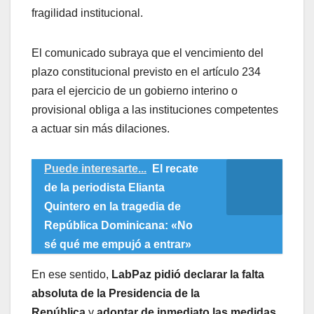
fragilidad institucional.
El comunicado subraya que el vencimiento del
plazo constitucional previsto en el artículo 234
para el ejercicio de un gobierno interino o
provisional obliga a las instituciones competentes
a actuar sin más dilaciones.
Puede interesarte...
El recate
de la periodista Elianta
Quintero en la tragedia de
República Dominicana: «No
sé qué me empujó a entrar»
En ese sentido,
LabPaz pidió declarar la falta
absoluta de la Presidencia de la
República
y
adoptar de inmediato las medidas