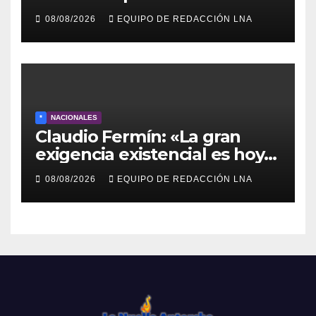
comunitaria en La Ponderosa
08/08/2026
EQUIPO DE REDACCIÓN LNA
y otras comunidades de
Anzoátegui
*
NACIONALES
Claudio Fermín: «La gran
exigencia existencial es hoy
la defensa de la soberanía»
08/08/2026
EQUIPO DE REDACCIÓN LNA