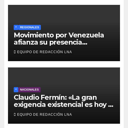
*
REGIONALES
Movimiento por Venezuela
afianza su presencia
comunitaria en La Ponderosa
EQUIPO DE REDACCIÓN LNA
y otras comunidades de
Anzoátegui
*
NACIONALES
Claudio Fermín: «La gran
exigencia existencial es hoy la
defensa de la soberanía»
EQUIPO DE REDACCIÓN LNA