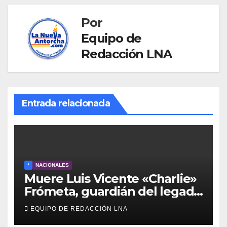
Por
Equipo de
Redacción LNA
Entrada relacionada
*
NACIONALES
Muere Luis Vicente «Charlie»
Frómeta, guardián del legado
musical de la Billo’s Caracas
EQUIPO DE REDACCIÓN LNA
Boys