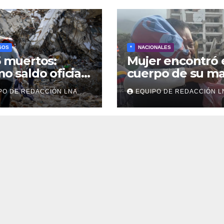
SOS
*
NACIONALES
5 muertos:
Mujer encontró 
mo saldo oficial
cuerpo de su m
squeda de
tras 40 días de
PO DE REDACCIÓN LNA
EQUIPO DE REDACCIÓN L
veres continúa
búsqueda en
e los
Tanaguarena
ombros