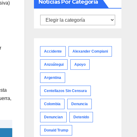
Noticias Por Categoría
siva)
Noticias
por
categoría
r
Accidente
Alexander Compiani
Anzoátegui
Apoyo
Argentina
esta
Centellazos Sin Censura
uerra,
Colombia
Denuncia
Denuncian
Detenido
Donald Trump