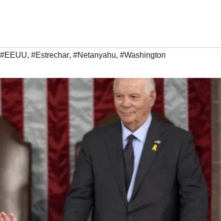
#EEUU
,
#Estrechar
,
#Netanyahu
,
#Washington