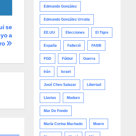
Edmundo González
Edmundo González Urrutia
ui se
EE.UU
Elecciones
El Tigre
oyo a
ro
España
Falleció
FANB
FGD
Fútbol
Guerra
Irán
Israel
José Cheo Salazar
Libertad
Lluvias
Maduro
Mar De Fondo
María Corina Machado
Muere