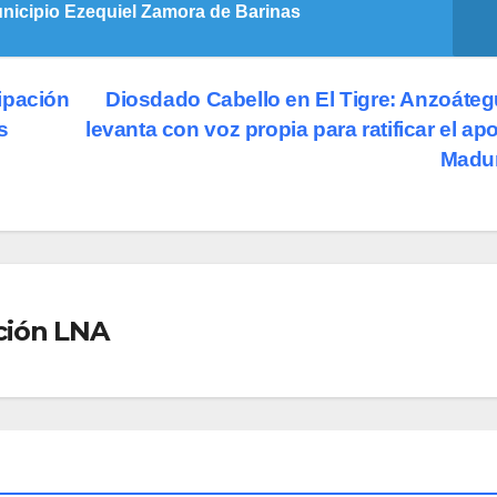
municipio Ezequiel Zamora de Barinas
ipación
Diosdado Cabello en El Tigre: Anzoáteg
s
levanta con voz propia para ratificar el ap
Madu
ción LNA