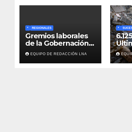
*
REGIONALES
*
SUCE
Gremios laborales
6.12
de la Gobernación
Ulti
respaldan
y bú
EQUIPO DE REDACCIÓN LNA
EQUI
propuesta de Bono
cadá
Recreativo de 100
entr
dólares para
esc
jubilados,
pensionados y
activos