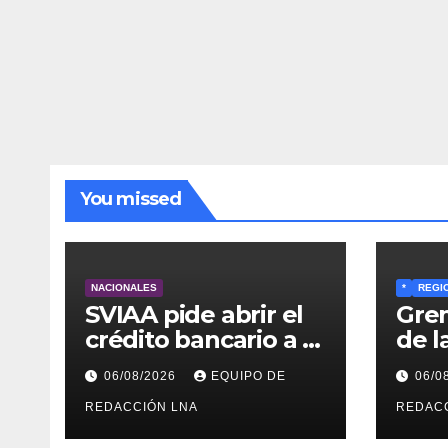
You missed
NACIONALES
*
REGI
SVIAA pide abrir el
Grem
crédito bancario a la
de l
agricultura familiar
res
06/08/2026
EQUIPO DE
06/0
en Venezuela
pro
REDACCIÓN LNA
Recr
REDAC
dóla