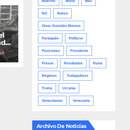
Muertos
Murió
Más
NO
Nuevo
Omar González Moreno
el
Pariaguán
Políticos
adre
Posiciones
Presidente
NA
Presos
Resultados
Rusia
Régimen
Trabajadores
Trump
Ucrania
Venezolanos
Venezuela
Archivo De Noticias