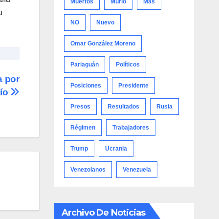
Muertos
Murió
Más
u
NO
Nuevo
Omar González Moreno
Pariaguán
Políticos
a por
Posiciones
Presidente
río
Presos
Resultados
Rusia
Régimen
Trabajadores
Trump
Ucrania
Venezolanos
Venezuela
Archivo De Noticias