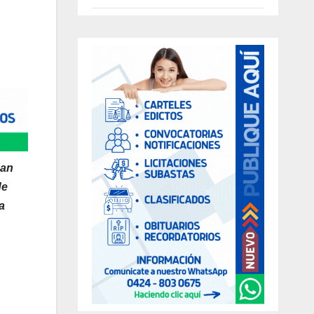
San
de
a