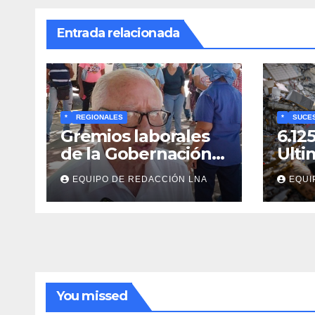
Entrada relacionada
*
REGIONALES
*
SUCE
Gremios laborales
6.12
de la Gobernación
Ulti
respaldan
y bú
EQUIPO DE REDACCIÓN LNA
EQUI
propuesta de Bono
cadá
Recreativo de 100
entr
dólares para
esc
jubilados,
pensionados y
activos
You missed