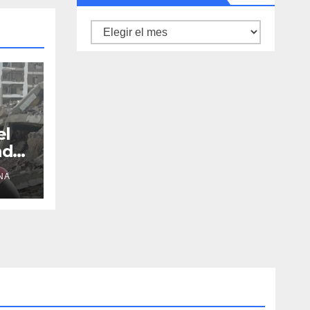
Archivo
de
noticias
el
adre
NA