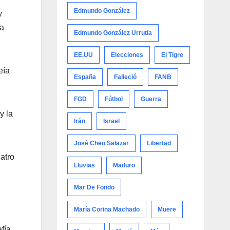
Edmundo González
y
sa
Edmundo González Urrutia
EE.UU
Elecciones
El Tigre
eía
España
Falleció
FANB
FGD
Fútbol
Guerra
y la
Irán
Israel
José Cheo Salazar
Libertad
atro
Lluvias
Maduro
Mar De Fondo
María Corina Machado
Muere
fía