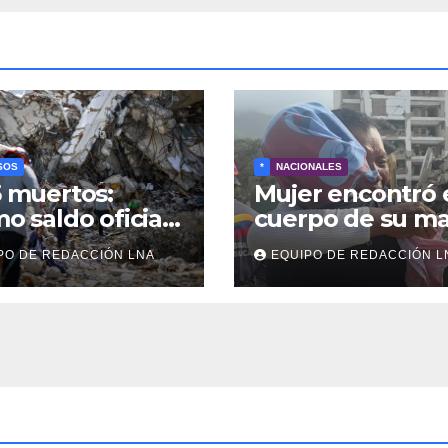
SOS
*
NACIONALES
5 muertos:
Mujer encontró 
mo saldo oficial
cuerpo de su m
squeda de
tras 40 días de
PO DE REDACCIÓN LNA
EQUIPO DE REDACCIÓN L
veres continúa
búsqueda en
e los
Tanaguarena
ombros