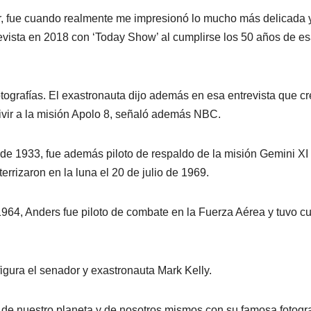
ar, fue cuando realmente me impresionó lo mucho más delicada 
trevista en 2018 con ‘Today Show’ al cumplirse los 50 años de e
ografías. El exastronauta dijo además en esa entrevista que cr
vivir a la misión Apolo 8, señaló además NBC.
e 1933, fue además piloto de respaldo de la misión Gemini XI 
rrizaron en la luna el 20 de julio de 1969.
1964, Anders fue piloto de combate en la Fuerza Aérea y tuvo cu
igura el senador y exastronauta Mark Kelly.
de nuestro planeta y de nosotros mismos con su famosa fotogra