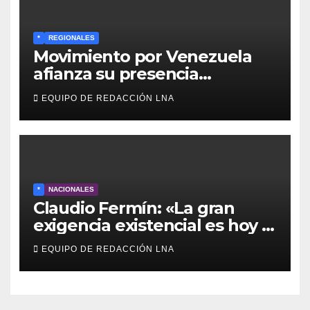
*
REGIONALES
Movimiento por Venezuela
afianza su presencia
comunitaria en La Ponderosa
EQUIPO DE REDACCIÓN LNA
y otras comunidades de
Anzoátegui
*
NACIONALES
Claudio Fermín: «La gran
exigencia existencial es hoy la
defensa de la soberanía»
EQUIPO DE REDACCIÓN LNA