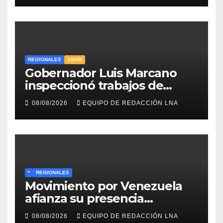
REGIONALES
ZOOM
Gobernador Luis Marcano
inspeccionó trabajos de
rehabilitación en al Av.
08/08/2026
EQUIPO DE REDACCIÓN LNA
Intercomunal
*
REGIONALES
Movimiento por Venezuela
afianza su presencia
comunitaria en La Ponderosa
08/08/2026
EQUIPO DE REDACCIÓN LNA