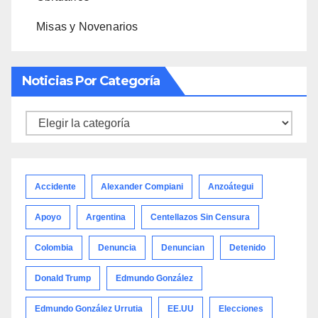
Misas y Novenarios
Noticias Por Categoría
Noticias
por
categoría
Accidente
Alexander Compiani
Anzoátegui
Apoyo
Argentina
Centellazos Sin Censura
Colombia
Denuncia
Denuncian
Detenido
Donald Trump
Edmundo González
Edmundo González Urrutia
EE.UU
Elecciones