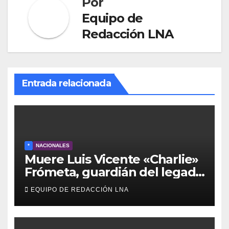
Por
Equipo de
Redacción LNA
Entrada relacionada
*
NACIONALES
Muere Luis Vicente «Charlie»
Frómeta, guardián del legado
musical de la Billo’s Caracas
EQUIPO DE REDACCIÓN LNA
Boys