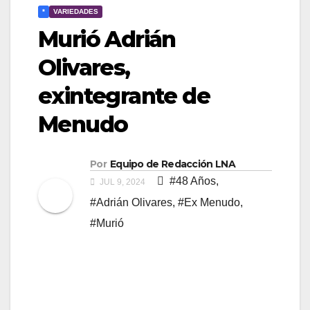
*
VARIEDADES
Murió Adrián
Olivares,
exintegrante de
Menudo
Por
Equipo de Redacción LNA
#48 Años
,
JUL 9, 2024
#Adrián Olivares
,
#Ex Menudo
,
#Murió