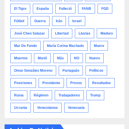
El Tigre
España
Falleció
FANB
FGD
Fútbol
Guerra
Irán
Israel
José Cheo Salazar
Libertad
Lluvias
Maduro
Mar De Fondo
María Corina Machado
Muere
Muertos
Murió
Más
NO
Nuevo
Omar González Moreno
Pariaguán
Políticos
Posiciones
Presidente
Presos
Resultados
Rusia
Régimen
Trabajadores
Trump
Ucrania
Venezolanos
Venezuela