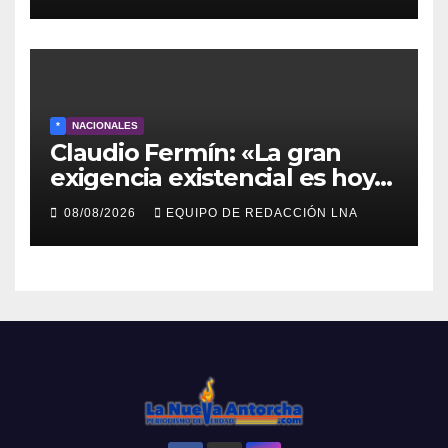
y otras comunidades de
Anzoátegui
*
NACIONALES
Claudio Fermín: «La gran
exigencia existencial es hoy
la defensa de la soberanía»
08/08/2026
EQUIPO DE REDACCIÓN LNA