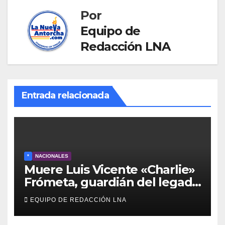
Por
Equipo de
Redacción LNA
Entrada relacionada
*
NACIONALES
Muere Luis Vicente «Charlie»
Frómeta, guardián del legado
musical de la Billo’s Caracas
EQUIPO DE REDACCIÓN LNA
Boys