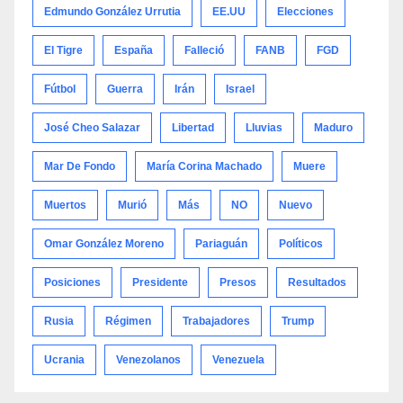
Edmundo González Urrutia
EE.UU
Elecciones
El Tigre
España
Falleció
FANB
FGD
Fútbol
Guerra
Irán
Israel
José Cheo Salazar
Libertad
Lluvias
Maduro
Mar De Fondo
María Corina Machado
Muere
Muertos
Murió
Más
NO
Nuevo
Omar González Moreno
Pariaguán
Políticos
Posiciones
Presidente
Presos
Resultados
Rusia
Régimen
Trabajadores
Trump
Ucrania
Venezolanos
Venezuela