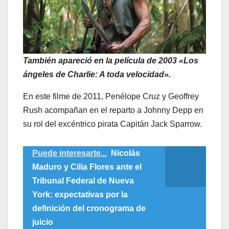
También apareció en la película de 2003 «Los
ángeles de Charlie: A toda velocidad».
En este filme de 2011, Penélope Cruz y Geoffrey
Rush acompañan en el reparto a Johnny Depp en
su rol del excéntrico pirata Capitán Jack Sparrow.
Puede interesarte...
Nicolás
Maduro y Cilia Flores ante el
Tribunal Federal de Nueva
York: expectativas por la
definición del cronograma de
juicio