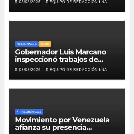
08/08/2026
EQUIPO DE REDACCIÓN LNA
Caracas Boys
REGIONALES
ZOOM
Gobernador Luis Marcano
inspeccionó trabajos de
rehabilitación en al Av.
08/08/2026
EQUIPO DE REDACCIÓN LNA
Intercomunal
*
REGIONALES
Movimiento por Venezuela
afianza su presencia