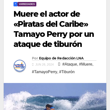
*
VARIEDADES
Muere el actor de
«Piratas del Caribe»
Tamayo Perry por un
ataque de tiburón
Por
Equipo de Redacción LNA
#Ataque
,
#Muere
,
JUN 26, 2024
#TamayoPerry
,
#Tiburón