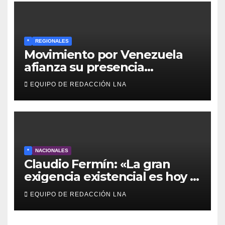
*
REGIONALES
Movimiento por Venezuela
afianza su presencia
comunitaria en La Ponderosa
EQUIPO DE REDACCIÓN LNA
y otras comunidades de
Anzoátegui
*
NACIONALES
Claudio Fermín: «La gran
exigencia existencial es hoy la
defensa de la soberanía»
EQUIPO DE REDACCIÓN LNA