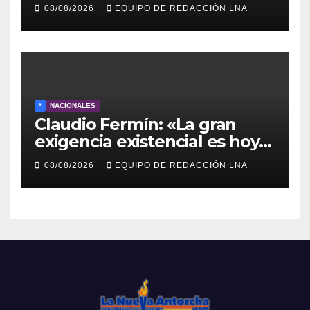
comunitaria en La Ponderosa
08/08/2026
EQUIPO DE REDACCIÓN LNA
y otras comunidades de
Anzoátegui
*
NACIONALES
Claudio Fermín: «La gran
exigencia existencial es hoy
la defensa de la soberanía»
08/08/2026
EQUIPO DE REDACCIÓN LNA