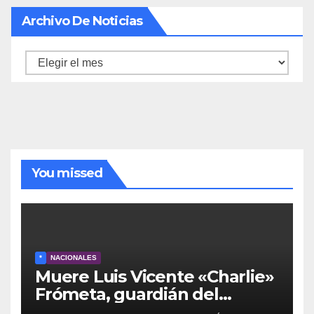
Archivo De Noticias
Archivo
de
noticias
You missed
*
NACIONALES
Muere Luis Vicente «Charlie»
Frómeta, guardián del
legado musical de la Billo’s