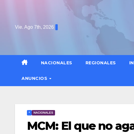
Saltar
al
contenido
Vie. Ago 7th, 2026
NACIONALES
REGIONALES
I
ANUNCIOS
*
NACIONALES
MCM: El que no aga