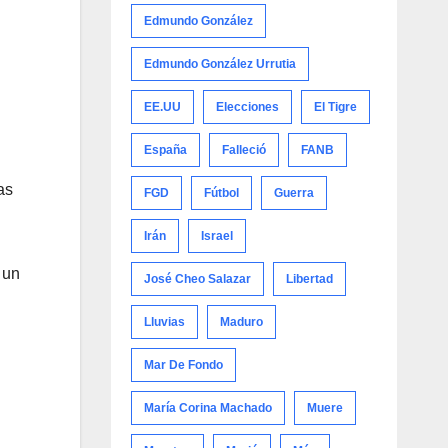
Edmundo González
Edmundo González Urrutia
EE.UU
Elecciones
El Tigre
España
Falleció
FANB
as
FGD
Fútbol
Guerra
Irán
Israel
 un
José Cheo Salazar
Libertad
Lluvias
Maduro
Mar De Fondo
María Corina Machado
Muere