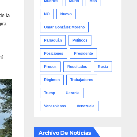
Muertos
Murió
Más
NO
Nuevo
de la
gira
Omar González Moreno
Pariaguán
Políticos
Posiciones
Presidente
ró
Presos
Resultados
Rusia
Régimen
Trabajadores
Trump
Ucrania
Venezolanos
Venezuela
Archivo De Noticias