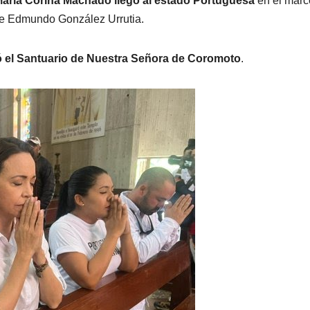
aría Corina Machado llegó al estado Portuguesa
en el marc
 de Edmundo González Urrutia.
ó el Santuario de Nuestra Señora de Coromoto
.