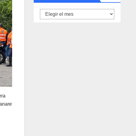
Archivo
de
noticias
era
uanare