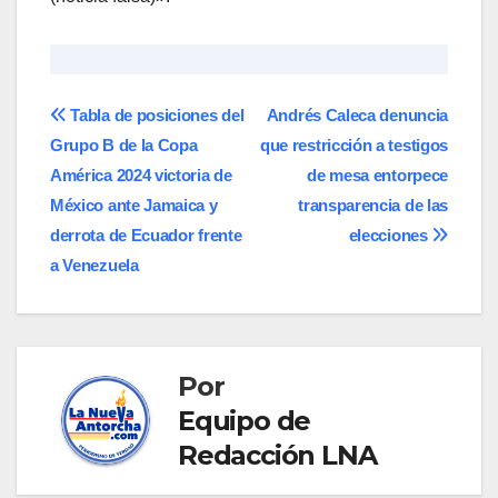
Navegación
Tabla de posiciones del
Andrés Caleca denuncia
Grupo B de la Copa
que restricción a testigos
de
América 2024 victoria de
de mesa entorpece
entradas
México ante Jamaica y
transparencia de las
derrota de Ecuador frente
elecciones
a Venezuela
Por
Equipo de
Redacción LNA