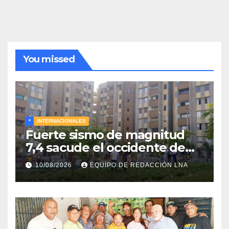
noticias
You missed
*
INTERNACIONALES
Fuerte sismo de magnitud
7,4 sacude el occidente de
Colombia y deja graves daños
10/08/2026
EQUIPO DE REDACCIÓN LNA
en Chocó