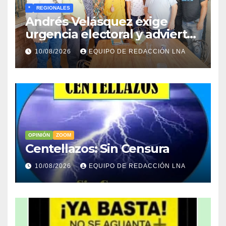
*
REGIONALES
Andrés Velásquez exige
urgencia electoral y advierte:
«Sin presión en la calle no
10/08/2026
EQUIPO DE REDACCIÓN LNA
habrá elecciones»
OPINIÓN
ZOOM
Centellazos: Sin Censura
10/08/2026
EQUIPO DE REDACCIÓN LNA