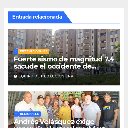
Entrada relacionada
*
INTERNACIONALES
Fuerte sismo de magnitud 7,4
sacude el occidente de
Colombia y deja graves daños
EQUIPO DE REDACCIÓN LNA
en Chocó
*
REGIONALES
Andrés Velásquez exige