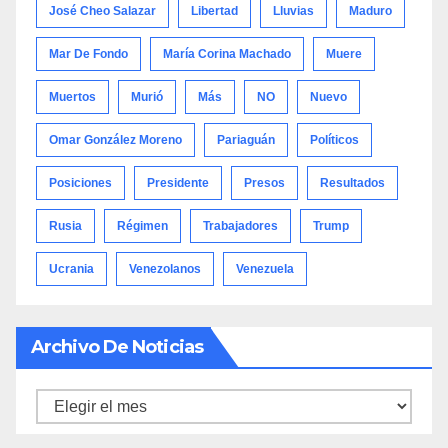
José Cheo Salazar
Libertad
Lluvias
Maduro
Mar De Fondo
María Corina Machado
Muere
Muertos
Murió
Más
NO
Nuevo
Omar González Moreno
Pariaguán
Políticos
Posiciones
Presidente
Presos
Resultados
Rusia
Régimen
Trabajadores
Trump
Ucrania
Venezolanos
Venezuela
Archivo De Noticias
Archivo
de