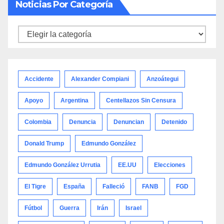
Noticias Por Categoría
Noticias
por
categoría
Accidente
Alexander Compiani
Anzoátegui
Apoyo
Argentina
Centellazos Sin Censura
Colombia
Denuncia
Denuncian
Detenido
Donald Trump
Edmundo González
Edmundo González Urrutia
EE.UU
Elecciones
El Tigre
España
Falleció
FANB
FGD
Fútbol
Guerra
Irán
Israel