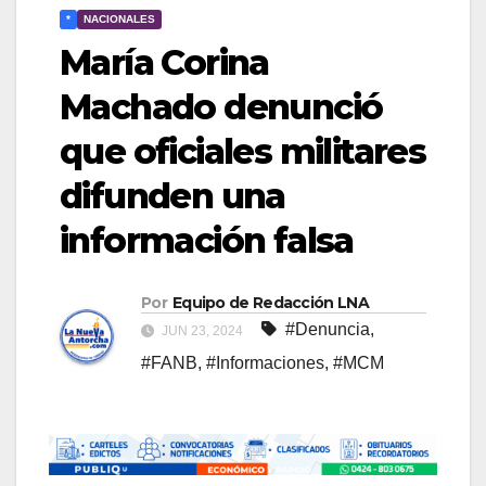
*
NACIONALES
María Corina
Machado denunció
que oficiales militares
difunden una
información falsa
Por
Equipo de Redacción LNA
#Denuncia
,
JUN 23, 2024
#FANB
,
#Informaciones
,
#MCM