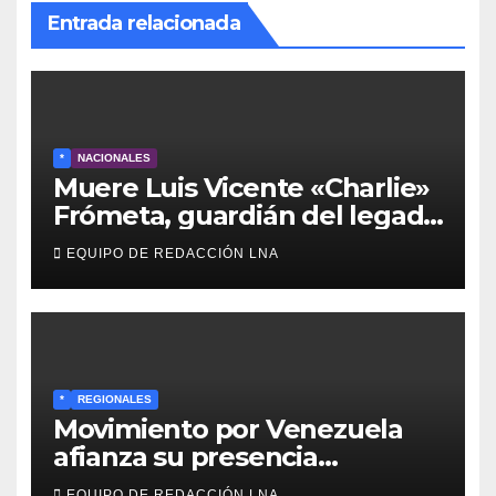
Entrada relacionada
*
NACIONALES
Muere Luis Vicente «Charlie»
Frómeta, guardián del legado
musical de la Billo’s Caracas
EQUIPO DE REDACCIÓN LNA
Boys
*
REGIONALES
Movimiento por Venezuela
afianza su presencia
comunitaria en La Ponderosa
EQUIPO DE REDACCIÓN LNA