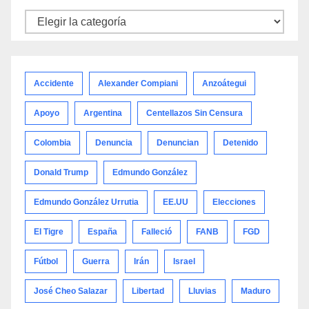
Noticias
por
categoría
Accidente
Alexander Compiani
Anzoátegui
Apoyo
Argentina
Centellazos Sin Censura
Colombia
Denuncia
Denuncian
Detenido
Donald Trump
Edmundo González
Edmundo González Urrutia
EE.UU
Elecciones
El Tigre
España
Falleció
FANB
FGD
Fútbol
Guerra
Irán
Israel
José Cheo Salazar
Libertad
Lluvias
Maduro