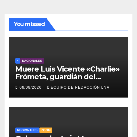
You missed
*
NACIONALES
Muere Luis Vicente «Charlie»
Frómeta, guardián del
legado musical de la Billo’s
08/08/2026
EQUIPO DE REDACCIÓN LNA
Caracas Boys
REGIONALES
ZOOM