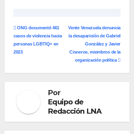
Navegación
ONG documentó 461
Vente Venezuela denuncia
casos de violencia hacia
la desaparición de Gabriel
de
personas LGBTIQ+ en
González y Javier
entradas
2023
Cisneros, miembros de la
organización política
Por
Equipo de
Redacción LNA