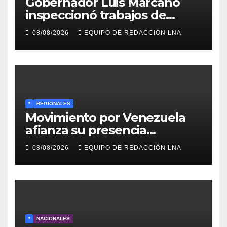
Gobernador Luis Marcano
inspeccionó trabajos de
rehabilitación en al Av.
08/08/2026
EQUIPO DE REDACCIÓN LNA
Intercomunal
*
REGIONALES
Movimiento por Venezuela
afianza su presencia
comunitaria en La Ponderosa
08/08/2026
EQUIPO DE REDACCIÓN LNA
y otras comunidades de
Anzoátegui
*
NACIONALES