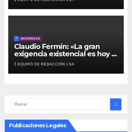
y otras comunidades de
Anzoátegui
*
NACIONALES
Claudio Fermín: «La gran
exigencia existencial es hoy la
defensa de la soberanía»
EQUIPO DE REDACCIÓN LNA
Publicaciones Legales