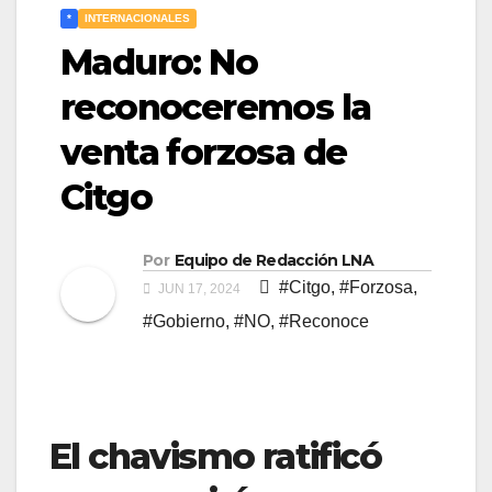
*
INTERNACIONALES
Maduro: No
reconoceremos la
venta forzosa de
Citgo
Por
Equipo de Redacción LNA
#Citgo
,
#Forzosa
,
JUN 17, 2024
#Gobierno
,
#NO
,
#Reconoce
El chavismo ratificó