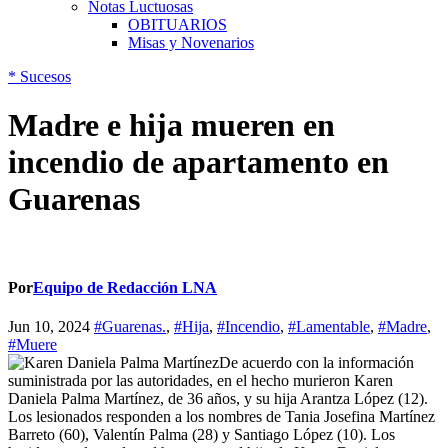
Notas Luctuosas
OBITUARIOS
Misas y Novenarios
*
Sucesos
Madre e hija mueren en
incendio de apartamento en
Guarenas
Por
Equipo de Redacción LNA
Jun 10, 2024
#Guarenas.
,
#Hija
,
#Incendio
,
#Lamentable
,
#Madre
,
#Muere
De acuerdo con la información
suministrada por las autoridades, en el hecho murieron Karen
Daniela Palma Martínez, de 36 años, y su hija Arantza López (12).
Los lesionados responden a los nombres de Tania Josefina Martínez
Barreto (60), Valentín Palma (28) y Santiago López (10). Los