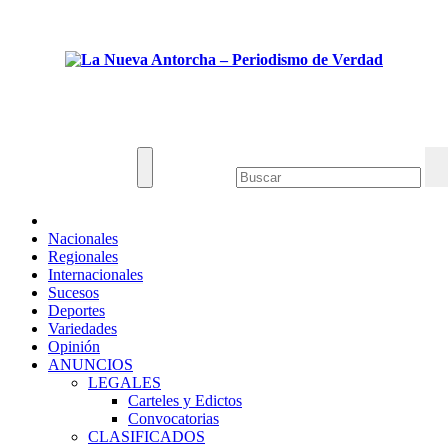
Saltar
Lun. Ago 10th, 2026
al
contenido
La Nueva Antorcha - Periodismo de Verdad
Noticias de Venezuela y el mundo.
Nacionales
Regionales
Internacionales
Sucesos
Deportes
Variedades
Opinión
ANUNCIOS
LEGALES
Carteles y Edictos
Convocatorias
CLASIFICADOS