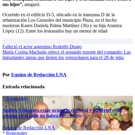
sus hijos”,
aseguró.
Ocurrido en el edificio D-5, ubicado en la manzana D de la
urbanización Los Girasoles del municipio Plaza, en el hecho
murieron Karen Daniela Palma Martínez (36) y su hija Arantza
López (12). Entre los lesionados hay un menor de edad
Navegación
Falleció el actor argentino Rodolfo Drago
María Corina Machado ofrece el segundo reporte del comando: Las
de
importantes tareas que tienen los venezolanos para el 28 de julio
entradas
Por
Equipo de Redacción LNA
Entrada relacionada
*
Regionales
Andrés Velásquez exige urgencia electoral y advierte: «Sin
presión en la calle no habrá elecciones»
Equipo de Redacción LNA
*
Regionales