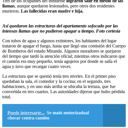
Tres de los ocupantes del inmueble
lograron salir en medio de las
llamas
, aunque quedaron lesionados, pero otros dos residentes
murieron.
Las fallecidas eran madre e hija.
Así quedaron las estructuras del apartamento sofocado por las
intensas llamas que no pudieron apagar a tiempo. Foto cortesía
Con tobos de agua y algunos extintores, los habitantes del lugar
trataron de apagar el fuego, hasta que llegó una comisión del Cuerpo
de Bomberos del estado Miranda. Algunos moradores se quejaron
del tiempo que tardó la atención oficial; mientras otros indicaron que
el camión era muy pequeño, tenía agujeros por donde se salía el
agua y tuvo que recargar cuatro veces.
La estructura que se quemó tenía tres niveles. En el primer piso
quedaban la sala, el comedor y la cocina; en el segundo, tres
habitaciones, y en uno más arriba se ubicaba la terraza, que fue
convertida en tres cuartos. Las autoridades dijeron que hubo pérdida
total.
Puede interesarte...
Se mató motorizadoal
chocar contra camión