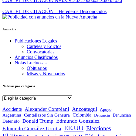
CARTEL DE CITACION BH03-V-2022-000041 30/05/2026
CARTEL DE CITACIÓN – Herederos Desconocidos
Anuncios
Publicaciones Legales
Carteles y Edictos
Convocatorias
Anuncios Clasificados
Notas Luctuosas
Obituarios
Misas y Novenarios
Noticias por categoría
Noticias
por
categoría
Anzoátegui
Alexander Compiani
Accidente
Apoyo
Colombia
Argentina
Centellazos Sin Censura
Denuncian
Denuncia
Edmundo González
Donald Trump
Detenido
EE.UU
Elecciones
Edmundo González Urrutia
El Tigre