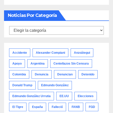
Noticias Por Categoría
Noticias
por
categoría
Accidente
Alexander Compiani
Anzoátegui
Apoyo
Argentina
Centellazos Sin Censura
Colombia
Denuncia
Denuncian
Detenido
Donald Trump
Edmundo González
Edmundo González Urrutia
EE.UU
Elecciones
El Tigre
España
Falleció
FANB
FGD