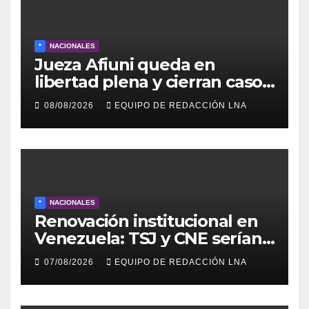
*
NACIONALES
Jueza Afiuni queda en
libertad plena y cierran caso
tras más de 16 años
08/08/2026
EQUIPO DE REDACCIÓN LNA
*
NACIONALES
Renovación institucional en
Venezuela: TSJ y CNE serían
designados a finales de 2026
07/08/2026
EQUIPO DE REDACCIÓN LNA