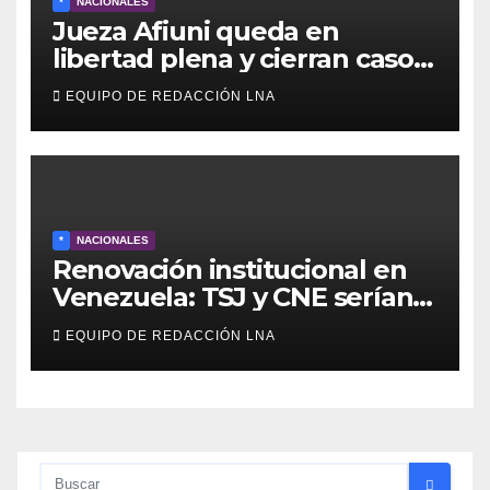
*
NACIONALES
Jueza Afiuni queda en
libertad plena y cierran caso
tras más de 16 años
EQUIPO DE REDACCIÓN LNA
*
NACIONALES
Renovación institucional en
Venezuela: TSJ y CNE serían
designados a finales de 2026
EQUIPO DE REDACCIÓN LNA