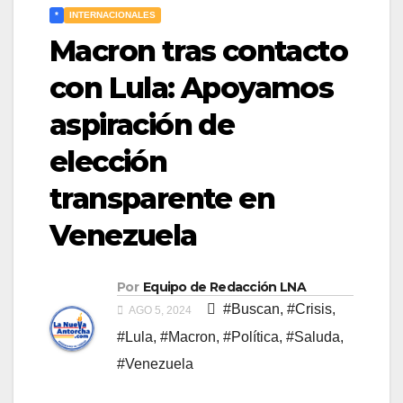
*
INTERNACIONALES
Macron tras contacto
con Lula: Apoyamos
aspiración de
elección
transparente en
Venezuela
Por
Equipo de Redacción LNA
#Buscan
,
#Crisis
,
AGO 5, 2024
#Lula
,
#Macron
,
#Política
,
#Saluda
,
#Venezuela