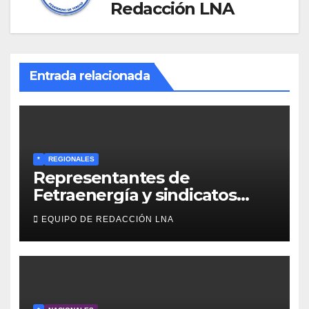
Redacción LNA
Entrada relacionada
*
REGIONALES
Representantes de
Fetraenergía y sindicatos
base llaman a renovar
EQUIPO DE REDACCIÓN LNA
directivas para rescatar la
lucha laboral en Anzoátegui