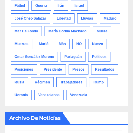
Fútbol
Guerra
Irán
Israel
José Cheo Salazar
Libertad
Lluvias
Maduro
Mar De Fondo
María Corina Machado
Muere
Muertos
Murió
Más
NO
Nuevo
Omar González Moreno
Pariaguán
Políticos
Posiciones
Presidente
Presos
Resultados
Rusia
Régimen
Trabajadores
Trump
Ucrania
Venezolanos
Venezuela
Archivo De Noticias