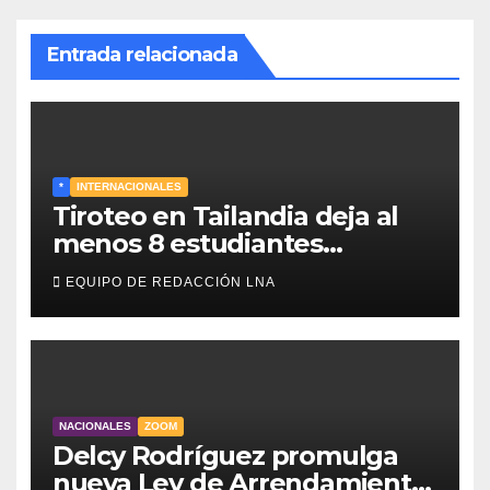
Entrada relacionada
*
INTERNACIONALES
Tiroteo en Tailandia deja al
menos 8 estudiantes
muertos y 30 heridos
EQUIPO DE REDACCIÓN LNA
NACIONALES
ZOOM
Delcy Rodríguez promulga
nueva Ley de Arrendamiento