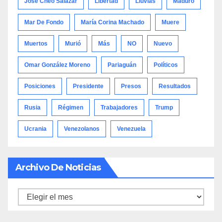
José Cheo Salazar
Libertad
Lluvias
Maduro
Mar De Fondo
María Corina Machado
Muere
Muertos
Murió
Más
NO
Nuevo
Omar González Moreno
Pariaguán
Políticos
Posiciones
Presidente
Presos
Resultados
Rusia
Régimen
Trabajadores
Trump
Ucrania
Venezolanos
Venezuela
Archivo De Noticias
Archivo
de