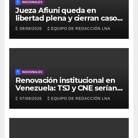
*
NACIONALES
Jueza Afiuni queda en
libertad plena y cierran caso
tras más de 16 años
08/08/2026
EQUIPO DE REDACCIÓN LNA
*
NACIONALES
Renovación institucional en
Venezuela: TSJ y CNE serían
designados a finales de 2026
07/08/2026
EQUIPO DE REDACCIÓN LNA