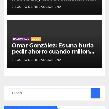
para atender a familias
EQUIPO DE REDACCIÓN LNA
damnificadas
NACIONALES
ZOOM
Omar González: Es una burla
pedir ahorro cuando millones
viven sin luz y sin agua
EQUIPO DE REDACCIÓN LNA