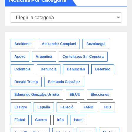
Noticias Por Categoría
Noticias
por
categoría
Accidente
Alexander Compiani
Anzoátegui
Apoyo
Argentina
Centellazos Sin Censura
Colombia
Denuncia
Denuncian
Detenido
Donald Trump
Edmundo González
Edmundo González Urrutia
EE.UU
Elecciones
El Tigre
España
Falleció
FANB
FGD
Fútbol
Guerra
Irán
Israel