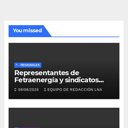
noticias
You missed
*
REGIONALES
Representantes de
Fetraenergía y sindicatos
base llaman a renovar
08/08/2026
EQUIPO DE REDACCIÓN LNA
directivas para rescatar la
lucha laboral en Anzoátegui