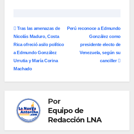
Navegación
Tras las amenazas de
Perú reconoce a Edmundo
Nicolás Maduro, Costa
González como
de
Rica ofreció asilo político
presidente electo de
entradas
a Edmundo González
Venezuela, según su
Urrutia y María Corina
canciller
Machado
Por
Equipo de
Redacción LNA