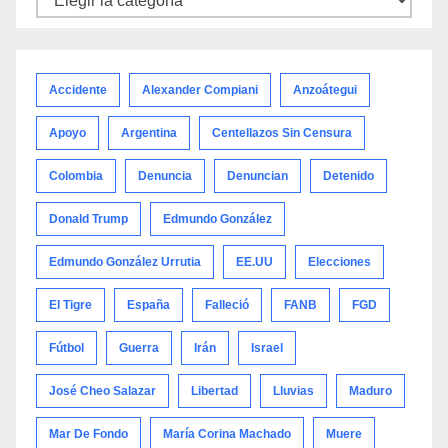
por
categoría
Accidente
Alexander Compiani
Anzoátegui
Apoyo
Argentina
Centellazos Sin Censura
Colombia
Denuncia
Denuncian
Detenido
Donald Trump
Edmundo González
Edmundo González Urrutia
EE.UU
Elecciones
El Tigre
España
Falleció
FANB
FGD
Fútbol
Guerra
Irán
Israel
José Cheo Salazar
Libertad
Lluvias
Maduro
Mar De Fondo
María Corina Machado
Muere