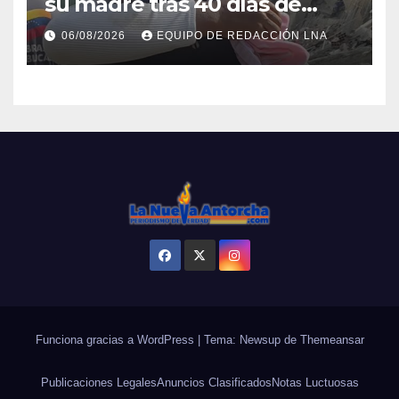
su madre tras 40 días de
búsqueda en Tanaguarena
06/08/2026
EQUIPO DE REDACCIÓN LNA
Funciona gracias a WordPress
|
Tema: Newsup de
Themeansar
Publicaciones Legales
Anuncios Clasificados
Notas Luctuosas