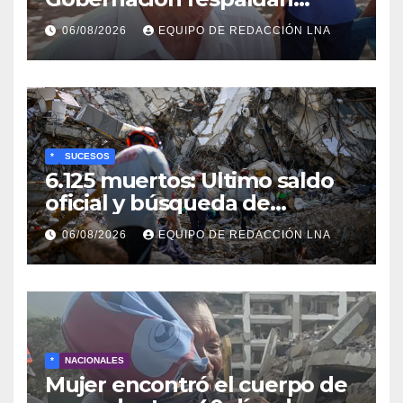
propuesta de Bono
06/08/2026
EQUIPO DE REDACCIÓN LNA
Recreativo de 100 dólares
para jubilados, pensionados y
activos
*
SUCESOS
6.125 muertos: Ultimo saldo
oficial y búsqueda de
cadáveres continúa entre los
06/08/2026
EQUIPO DE REDACCIÓN LNA
escombros
*
NACIONALES
Mujer encontró el cuerpo de