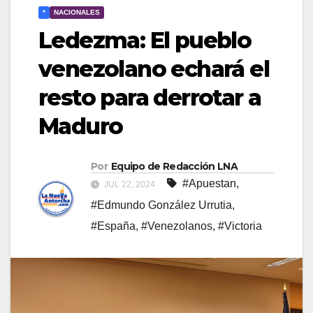
*
NACIONALES
Ledezma: El pueblo
venezolano echará el
resto para derrotar a
Maduro
Por
Equipo de Redacción LNA
#Apuestan
,
JUL 22, 2024
#Edmundo González Urrutia
,
#España
,
#Venezolanos
,
#Victoria