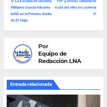
Navegación
La Escuela de ciclismo
FVF y AFANZ celebraron
Williams García-Alicanto
el día del niño en Lechería
de
brilló en la Primera Vuelta
entradas
de El Vigía
Por
Equipo de
Redacción LNA
Entrada relacionada