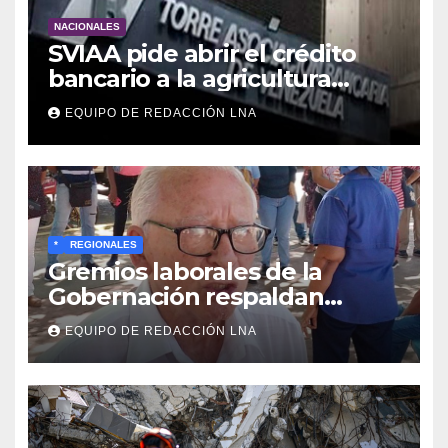
NACIONALES
SVIAA pide abrir el crédito
bancario a la agricultura
familiar en Venezuela
EQUIPO DE REDACCIÓN LNA
*
REGIONALES
Gremios laborales de la
Gobernación respaldan
propuesta de Bono
EQUIPO DE REDACCIÓN LNA
Recreativo de 100 dólares
para jubilados, pensionados y
activos