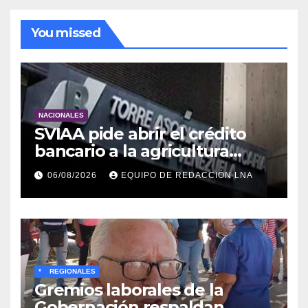
You missed
NACIONALES
SVIAA pide abrir el crédito
bancario a la agricultura
familiar en Venezuela
06/08/2026
EQUIPO DE REDACCIÓN LNA
*
REGIONALES
Gremios laborales de la
Gobernación respaldan