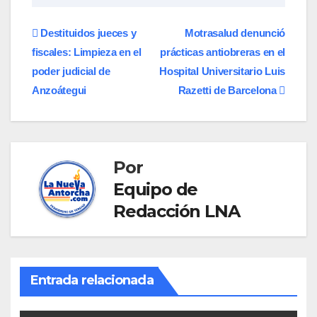
Navegación
Destituidos jueces y
Motrasalud denunció
fiscales: Limpieza en el
prácticas antiobreras en el
de
poder judicial de
Hospital Universitario Luis
entradas
Anzoátegui
Razetti de Barcelona
Por
Equipo de
Redacción LNA
Entrada relacionada