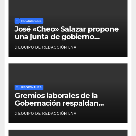
*
REGIONALES
José «Cheo» Salazar propone
una junta de gobierno
transitoria ante la crisis de
EQUIPO DE REDACCIÓN LNA
representatividad en
Venezuela
*
REGIONALES
Gremios laborales de la
Gobernación respaldan
propuesta de Bono
EQUIPO DE REDACCIÓN LNA
Recreativo de 100 dólares
para jubilados, pensionados y
activos