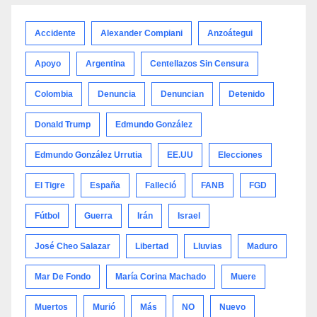
categoría
Accidente
Alexander Compiani
Anzoátegui
Apoyo
Argentina
Centellazos Sin Censura
Colombia
Denuncia
Denuncian
Detenido
Donald Trump
Edmundo González
Edmundo González Urrutia
EE.UU
Elecciones
El Tigre
España
Falleció
FANB
FGD
Fútbol
Guerra
Irán
Israel
José Cheo Salazar
Libertad
Lluvias
Maduro
Mar De Fondo
María Corina Machado
Muere
Muertos
Murió
Más
NO
Nuevo