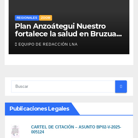
REGIONALES
ZOOM
Plan Anzoátegui Nuestro
fortalece la salud en Bruzual
con nuevo laboratorio para el
EQUIPO DE REDACCIÓN LNA
Hospital de Clarines
Publicaciones Legales
CARTEL DE CITACIÓN – ASUNTO BP02-V-2025-
005124