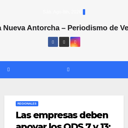
Saltar
Sáb. Ago 8th, 2026
al
contenido
REGIONALES
Las empresas deben
apoyar los ODS 7 y 13: