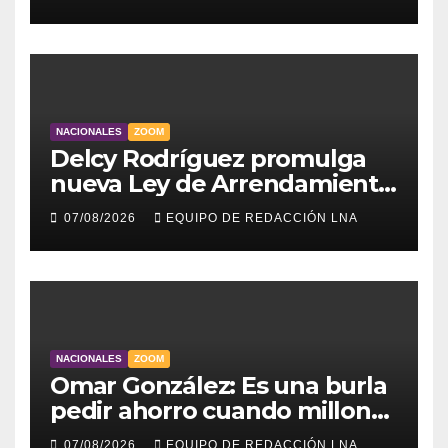
NACIONALES
ZOOM
Delcy Rodríguez promulga
nueva Ley de Arrendamiento
para atender a familias
07/08/2026
EQUIPO DE REDACCIÓN LNA
damnificadas
NACIONALES
ZOOM
Omar González: Es una burla
pedir ahorro cuando millones
viven sin luz y sin agua
07/08/2026
EQUIPO DE REDACCIÓN LNA