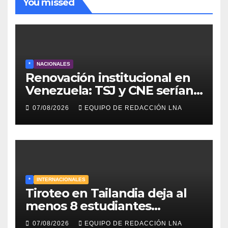
You missed
*
NACIONALES
Renovación institucional en
Venezuela: TSJ y CNE serían
designados a finales de 2026
07/08/2026
EQUIPO DE REDACCIÓN LNA
*
INTERNACIONALES
Tiroteo en Tailandia deja al
menos 8 estudiantes
muertos y 30 heridos
07/08/2026
EQUIPO DE REDACCIÓN LNA