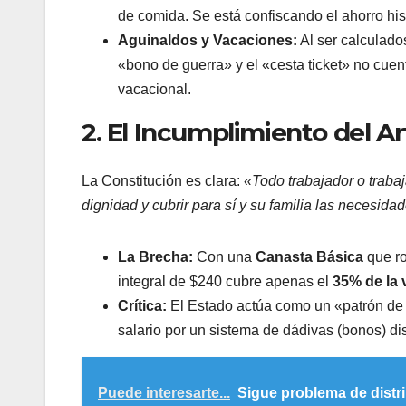
de comida. Se está confiscando el ahorro hist
Aguinaldos y Vacaciones:
Al ser calculado
«bono de guerra» y el «cesta ticket» no cuen
vacacional.
​2. El Incumplimiento del Ar
​La Constitución es clara:
«Todo trabajador o trabaj
dignidad y cubrir para sí y su familia las necesida
La Brecha:
Con una
Canasta Básica
que r
integral de $240 cubre apenas el
35% de la 
Crítica:
El Estado actúa como un «patrón de f
salario por un sistema de dádivas (bonos) di
Puede interesarte...
Sigue problema de distr