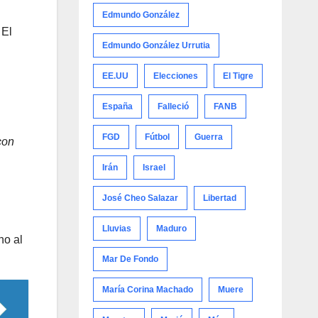
Edmundo González
 El
Edmundo González Urrutia
EE.UU
Elecciones
El Tigre
España
Falleció
FANB
FGD
Fútbol
Guerra
con
Irán
Israel
José Cheo Salazar
Libertad
Lluvias
Maduro
ho al
Mar De Fondo
María Corina Machado
Muere