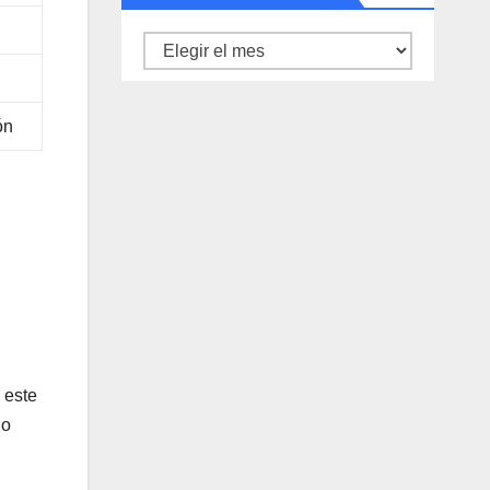
Archivo
de
noticias
ón
 este
io