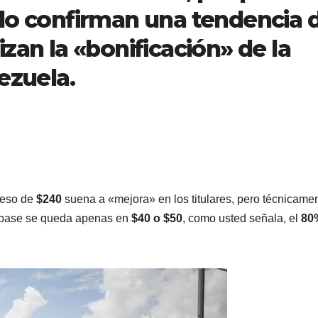
olo confirman una tendencia 
izan la
«bonificación» de la
ezuela.
reso de
$240
suena a «mejora» en los titulares, pero técnicame
io base se queda apenas en
$40 o $50
, como usted señala, el
80