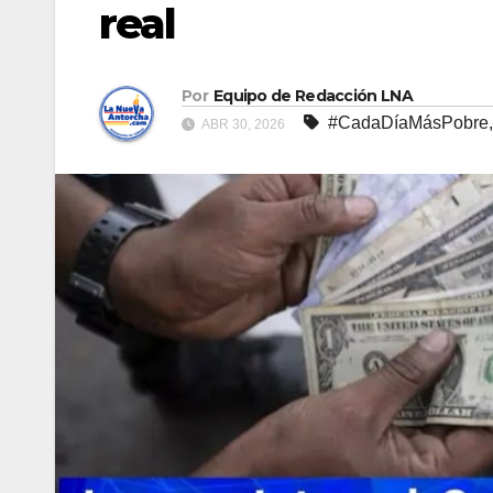
real
Por
Equipo de Redacción LNA
#CadaDíaMásPobre
ABR 30, 2026