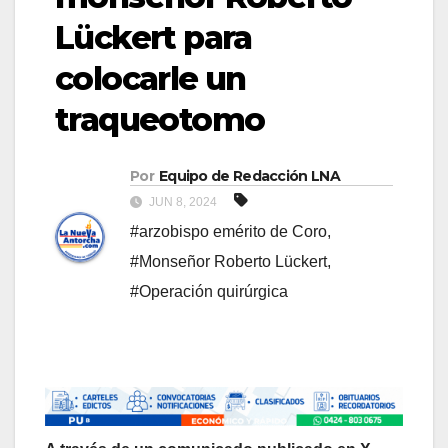
Lückert para
colocarle un
traqueotomo
Por
Equipo de Redacción LNA
JUN 8, 2024
#arzobispo emérito de Coro
,
#Monseñor Roberto Lückert
,
#Operación quirúrgica