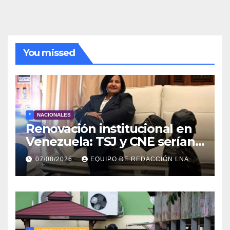
noticias
You missed
*
NACIONALES
Renovación institucional en
Venezuela: TSJ y CNE serían
designados a finales de 2026
07/08/2026
EQUIPO DE REDACCIÓN LNA