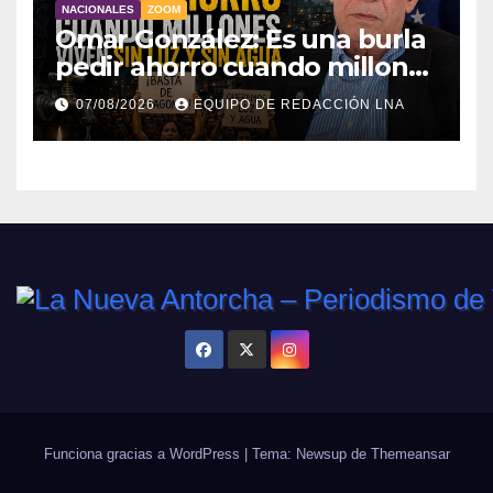
NACIONALES
ZOOM
Omar González: Es una burla
pedir ahorro cuando millones
viven sin luz y sin agua
07/08/2026
EQUIPO DE REDACCIÓN LNA
Funciona gracias a WordPress
|
Tema: Newsup de
Themeansar