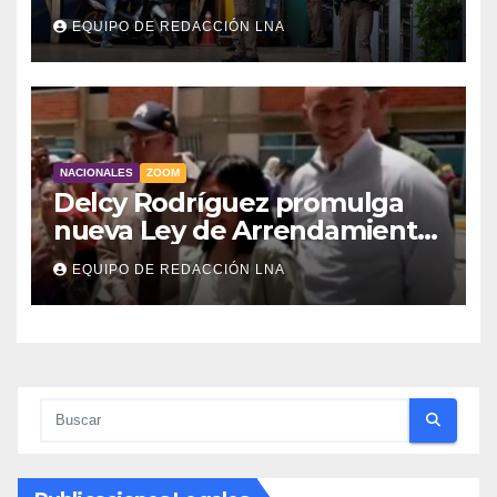
muertos y 30 heridos
EQUIPO DE REDACCIÓN LNA
NACIONALES
ZOOM
Delcy Rodríguez promulga
nueva Ley de Arrendamiento
para atender a familias
EQUIPO DE REDACCIÓN LNA
damnificadas