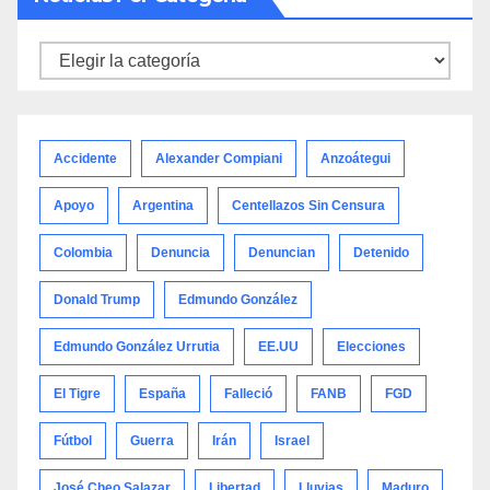
Noticias
por
categoría
Accidente
Alexander Compiani
Anzoátegui
Apoyo
Argentina
Centellazos Sin Censura
Colombia
Denuncia
Denuncian
Detenido
Donald Trump
Edmundo González
Edmundo González Urrutia
EE.UU
Elecciones
El Tigre
España
Falleció
FANB
FGD
Fútbol
Guerra
Irán
Israel
José Cheo Salazar
Libertad
Lluvias
Maduro