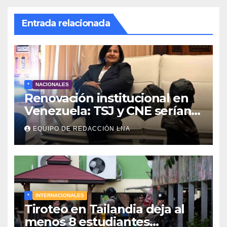
Entrada relacionada
*
NACIONALES
Renovación institucional en
Venezuela: TSJ y CNE serían
designados a finales de 2026
EQUIPO DE REDACCIÓN LNA
*
INTERNACIONALES
Tiroteo en Tailandia deja al
menos 8 estudiantes