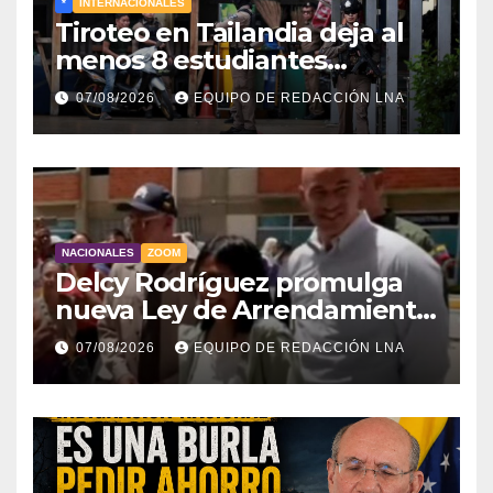
*
INTERNACIONALES
Tiroteo en Tailandia deja al
menos 8 estudiantes
muertos y 30 heridos
07/08/2026
EQUIPO DE REDACCIÓN LNA
NACIONALES
ZOOM
Delcy Rodríguez promulga
nueva Ley de Arrendamiento
para atender a familias
07/08/2026
EQUIPO DE REDACCIÓN LNA
damnificadas