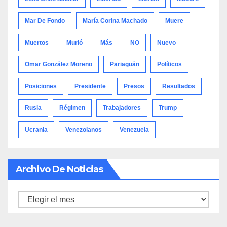
Mar De Fondo
María Corina Machado
Muere
Muertos
Murió
Más
NO
Nuevo
Omar González Moreno
Pariaguán
Políticos
Posiciones
Presidente
Presos
Resultados
Rusia
Régimen
Trabajadores
Trump
Ucrania
Venezolanos
Venezuela
Archivo De Noticias
Archivo
de