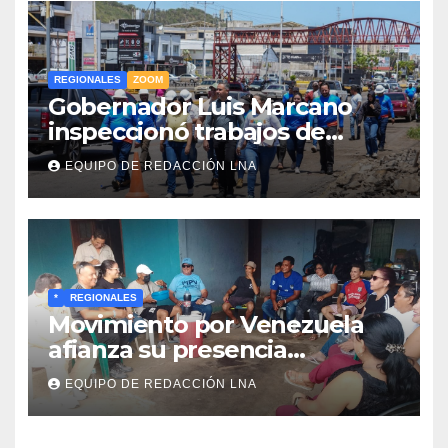
REGIONALES
ZOOM
Gobernador Luis Marcano
inspeccionó trabajos de
rehabilitación en al Av.
EQUIPO DE REDACCIÓN LNA
Intercomunal
*
REGIONALES
Movimiento por Venezuela
afianza su presencia
comunitaria en La Ponderosa
EQUIPO DE REDACCIÓN LNA
y otras comunidades de
Anzoátegui