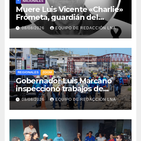
*
NACIONALES
Muere Luis Vicente «Charlie»
Frómeta, guardián del
legado musical de la Billo’s
08/08/2026
EQUIPO DE REDACCIÓN LNA
Caracas Boys
REGIONALES
ZOOM
Gobernador Luis Marcano
inspeccionó trabajos de
rehabilitación en al Av.
08/08/2026
EQUIPO DE REDACCIÓN LNA
Intercomunal