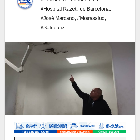
#Hospital Razetti de Barcelona
,
#José Marcano
,
#​Motrasalud
,
#​Saludanz