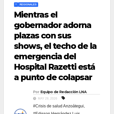
*
REGIONALES
Mientras el
gobernador adorna
plazas con sus
shows, el techo de la
emergencia del
Hospital Razetti está
a punto de colapsar
Por
Equipo de Redacción LNA
MAY 28, 2026
#​Crisis de salud Anzoátegui
,
#Edisson Hernández ​Luis
,