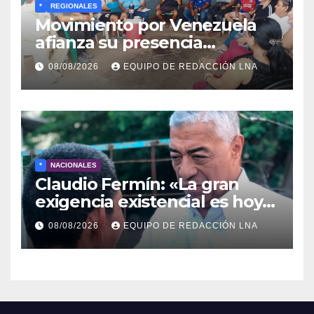
*
REGIONALES
Movimiento por Venezuela
afianza su presencia
comunitaria en La Ponderosa
08/08/2026
EQUIPO DE REDACCIÓN LNA
y otras comunidades de
Anzoátegui
*
NACIONALES
Claudio Fermín: «La gran
exigencia existencial es hoy
la defensa de la soberanía»
08/08/2026
EQUIPO DE REDACCIÓN LNA