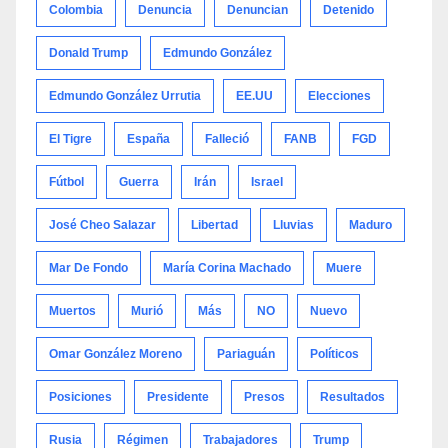
Colombia
Denuncia
Denuncian
Detenido
Donald Trump
Edmundo González
Edmundo González Urrutia
EE.UU
Elecciones
El Tigre
España
Falleció
FANB
FGD
Fútbol
Guerra
Irán
Israel
José Cheo Salazar
Libertad
Lluvias
Maduro
Mar De Fondo
María Corina Machado
Muere
Muertos
Murió
Más
NO
Nuevo
Omar González Moreno
Pariaguán
Políticos
Posiciones
Presidente
Presos
Resultados
Rusia
Régimen
Trabajadores
Trump