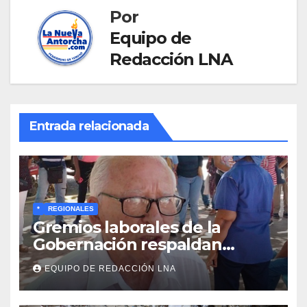
Por
Equipo de
Redacción LNA
Entrada relacionada
*
REGIONALES
Gremios laborales de la
Gobernación respaldan
propuesta de Bono
EQUIPO DE REDACCIÓN LNA
Recreativo de 100 dólares
para jubilados, pensionados y