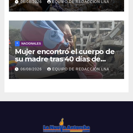
06/08/2026
EQUIPO DE REDACCIÓN LNA
escombros
*
NACIONALES
Mujer encontró el cuerpo de
su madre tras 40 días de
búsqueda en Tanaguarena
06/08/2026
EQUIPO DE REDACCIÓN LNA