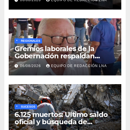
06/08/2026
EQUIPO DE REDACCIÓN LNA
*
REGIONALES
Gremios laborales de la
Gobernación respaldan
propuesta de Bono
06/08/2026
EQUIPO DE REDACCIÓN LNA
Recreativo de 100 dólares
para jubilados, pensionados y
activos
*
SUCESOS
6.125 muertos: Ultimo saldo
oficial y búsqueda de
cadáveres continúa entre los