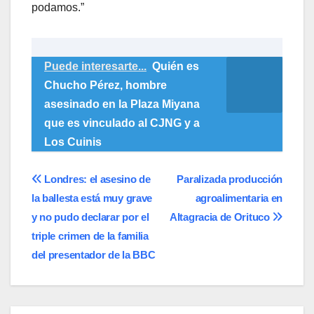
podamos.”
Puede interesarte...
Quién es
Chucho Pérez, hombre
asesinado en la Plaza Miyana
que es vinculado al CJNG y a
Los Cuinis
Navegación
Londres: el asesino de
Paralizada producción
la ballesta está muy grave
agroalimentaria en
de
y no pudo declarar por el
Altagracia de Orituco
entradas
triple crimen de la familia
del presentador de la BBC