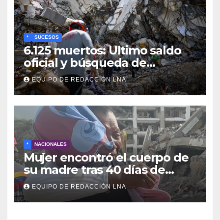
activos
*
SUCESOS
6.125 muertos: Ultimo saldo
oficial y búsqueda de
cadáveres continúa entre los
EQUIPO DE REDACCIÓN LNA
escombros
*
NACIONALES
Mujer encontró el cuerpo de
su madre tras 40 días de
búsqueda en Tanaguarena
EQUIPO DE REDACCIÓN LNA