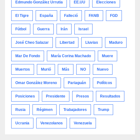
Edmundo González Urrutia
EE.UU
Elecciones
El Tigre
España
Falleció
FANB
FGD
Fútbol
Guerra
Irán
Israel
José Cheo Salazar
Libertad
Lluvias
Maduro
Mar De Fondo
María Corina Machado
Muere
Muertos
Murió
Más
NO
Nuevo
Omar González Moreno
Pariaguán
Políticos
Posiciones
Presidente
Presos
Resultados
Rusia
Régimen
Trabajadores
Trump
Ucrania
Venezolanos
Venezuela