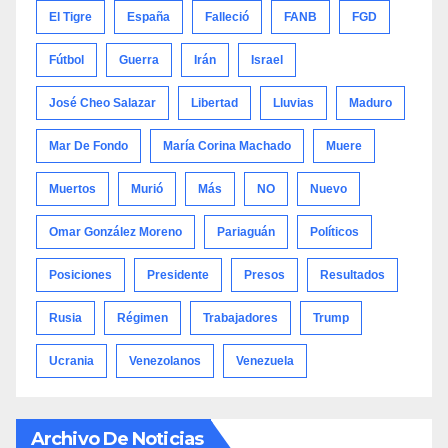
El Tigre
España
Falleció
FANB
FGD
Fútbol
Guerra
Irán
Israel
José Cheo Salazar
Libertad
Lluvias
Maduro
Mar De Fondo
María Corina Machado
Muere
Muertos
Murió
Más
NO
Nuevo
Omar González Moreno
Pariaguán
Políticos
Posiciones
Presidente
Presos
Resultados
Rusia
Régimen
Trabajadores
Trump
Ucrania
Venezolanos
Venezuela
Archivo De Noticias