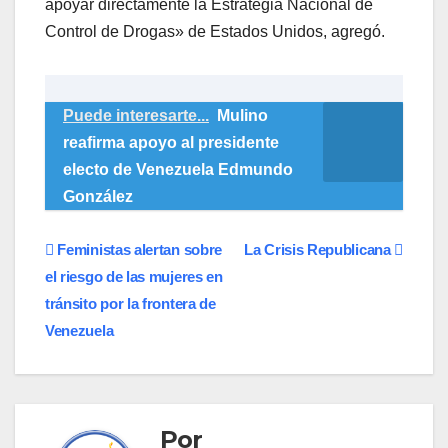
apoyar directamente la Estrategia Nacional de
Control de Drogas» de Estados Unidos, agregó.
Puede interesarte...
Mulino
reafirma apoyo al presidente
electo de Venezuela Edmundo
González
Navegación
Feministas alertan sobre
La Crisis Republicana
el riesgo de las mujeres en
de
tránsito por la frontera de
entradas
Venezuela
Por