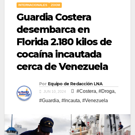
INTERNACIONALES
ZOOM
Guardia Costera
desembarca en
Florida 2.180 kilos de
cocaína incautada
cerca de Venezuela
Por
Equipo de Redacción LNA
#Costera
,
#Droga
,
JUN 10, 2024
#Guardia
,
#Incauta
,
#Venezuela