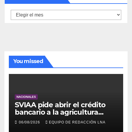
Archivo
de
noticias
You missed
NACIONALES
SVIAA pide abrir el crédito
bancario a la agricultura
familiar en Venezuela
06/08/2026
EQUIPO DE REDACCIÓN LNA