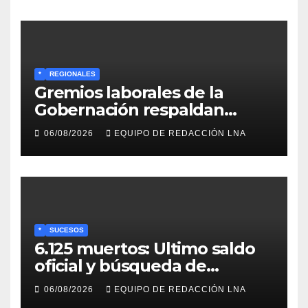
*
REGIONALES
Gremios laborales de la
Gobernación respaldan
propuesta de Bono
06/08/2026
EQUIPO DE REDACCIÓN LNA
Recreativo de 100 dólares
para jubilados, pensionados y
activos
*
SUCESOS
6.125 muertos: Ultimo saldo
oficial y búsqueda de
cadáveres continúa entre los
06/08/2026
EQUIPO DE REDACCIÓN LNA
escombros