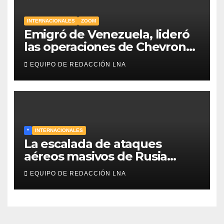
INTERNACIONALES
ZOOM
Emigró de Venezuela, lideró
las operaciones de Chevron
en EE.UU. y hoy es la única
EQUIPO DE REDACCIÓN LNA
mujer CEO en Vaca Muerta
*
INTERNACIONALES
La escalada de ataques
aéreos masivos de Rusia
sobre Kiev y centros
EQUIPO DE REDACCIÓN LNA
energéticos eleva la tensión
en el conflicto ucraniano