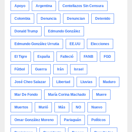
Apoyo
Argentina
Centellazos Sin Censura
Colombia
Denuncia
Denuncian
Detenido
Donald Trump
Edmundo González
Edmundo González Urrutia
EE.UU
Elecciones
El Tigre
España
Falleció
FANB
FGD
Fútbol
Guerra
Irán
Israel
José Cheo Salazar
Libertad
Lluvias
Maduro
Mar De Fondo
María Corina Machado
Muere
Muertos
Murió
Más
NO
Nuevo
Omar González Moreno
Pariaguán
Políticos