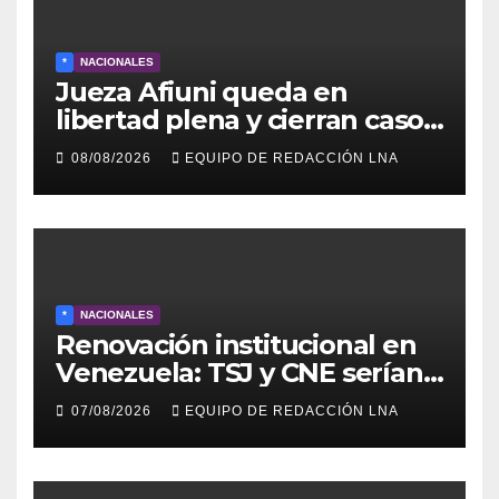
*
NACIONALES
Jueza Afiuni queda en
libertad plena y cierran caso
tras más de 16 años
08/08/2026
EQUIPO DE REDACCIÓN LNA
*
NACIONALES
Renovación institucional en
Venezuela: TSJ y CNE serían
designados a finales de 2026
07/08/2026
EQUIPO DE REDACCIÓN LNA