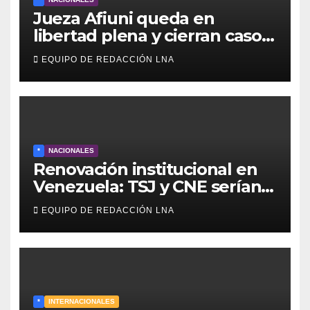
Jueza Afiuni queda en
libertad plena y cierran caso
tras más de 16 años
EQUIPO DE REDACCIÓN LNA
*
NACIONALES
Renovación institucional en
Venezuela: TSJ y CNE serían
designados a finales de 2026
EQUIPO DE REDACCIÓN LNA
*
INTERNACIONALES