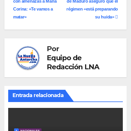
con amenazas a María
de Maduro aseguró que el
de
Corina: «Te vamos a
régimen «está preparando
entradas
matar»
su huida»
Por
Equipo de
Redacción LNA
Entrada relacionada
*
NACIONALES