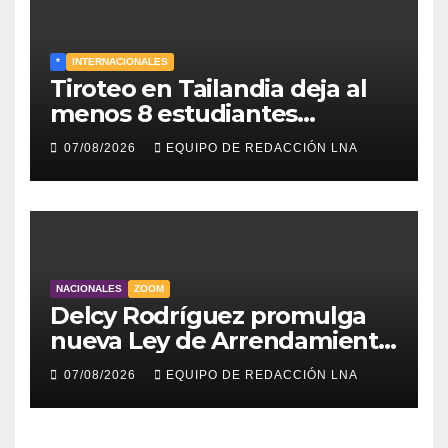
*
INTERNACIONALES
Tiroteo en Tailandia deja al
menos 8 estudiantes
muertos y 30 heridos
07/08/2026
EQUIPO DE REDACCIÓN LNA
NACIONALES
ZOOM
Delcy Rodríguez promulga
nueva Ley de Arrendamiento
para atender a familias
07/08/2026
EQUIPO DE REDACCIÓN LNA
damnificadas