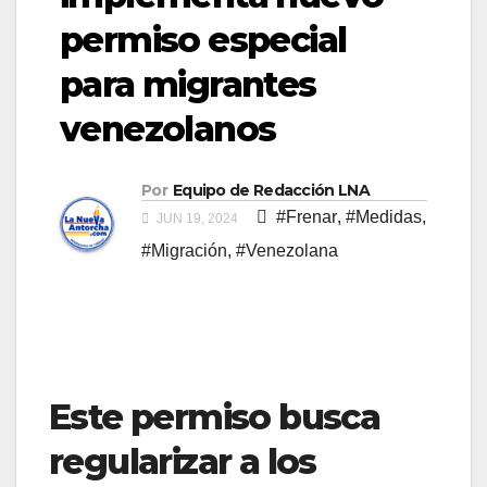
permiso especial
para migrantes
venezolanos
Por
Equipo de Redacción LNA
#Frenar
,
#Medidas
,
JUN 19, 2024
#Migración
,
#Venezolana
Este permiso busca
regularizar a los