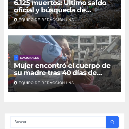
6.125 muertos: Ultimo saldo
oficial y búsqueda de
cadáveres continúa entre los
EQUIPO DE REDACCIÓN LNA
escombros
*
NACIONALES
Mujer encontró el cuerpo de
su madre tras 40 días de
búsqueda en Tanaguarena
EQUIPO DE REDACCIÓN LNA