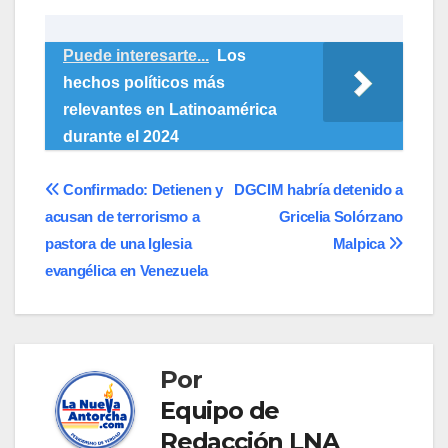
Puede interesarte...
Los
hechos políticos más
relevantes en Latinoamérica
durante el 2024
Navegación
Confirmado: Detienen y
DGCIM habría detenido a
acusan de terrorismo a
Gricelia Solórzano
de
pastora de una Iglesia
Malpica
entradas
evangélica en Venezuela
Por
Equipo de
Redacción LNA