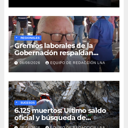
*
REGIONALES
Gremios laborales de la
Gobernación respaldan
propuesta de Bono
06/08/2026
EQUIPO DE REDACCIÓN LNA
Recreativo de 100 dólares
para jubilados, pensionados y
activos
*
SUCESOS
6.125 muertos: Ultimo saldo
oficial y búsqueda de
cadáveres continúa entre los
06/08/2026
EQUIPO DE REDACCIÓN LNA