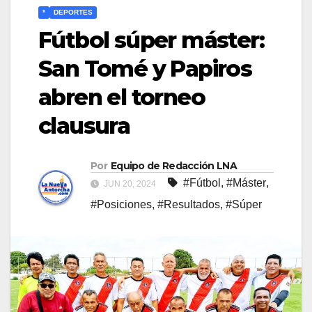
*
DEPORTES
Fútbol súper máster:
San Tomé y Papiros
abren el torneo
clausura
Por
Equipo de Redacción LNA
#Fútbol
,
#Máster
,
JUN 20, 2024
#Posiciones
,
#Resultados
,
#Súper