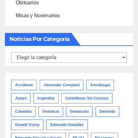
Obituarios
Misas y Novenarios
Noticias Por Categoría
Noticias
por
categoría
Accidente
Alexander Compiani
Anzoátegui
Apoyo
Argentina
Centellazos Sin Censura
Colombia
Denuncia
Denuncian
Detenido
Donald Trump
Edmundo González
Edmundo González Urrutia
EE.UU
Elecciones