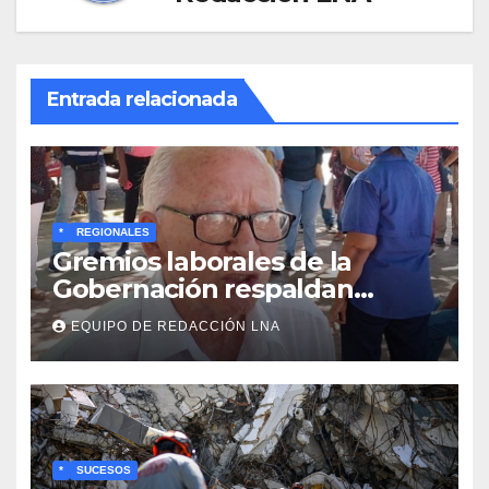
Entrada relacionada
*
REGIONALES
Gremios laborales de la
Gobernación respaldan
propuesta de Bono
EQUIPO DE REDACCIÓN LNA
Recreativo de 100 dólares
para jubilados, pensionados y
activos
*
SUCESOS