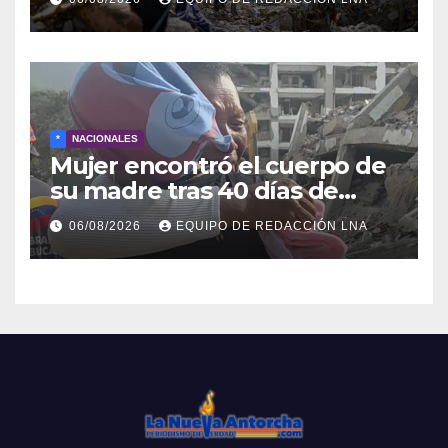
escombros
*
NACIONALES
Mujer encontró el cuerpo de
su madre tras 40 días de
búsqueda en Tanaguarena
06/08/2026
EQUIPO DE REDACCIÓN LNA