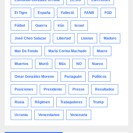
El Tigre
España
Falleció
FANB
FGD
Fútbol
Guerra
Irán
Israel
José Cheo Salazar
Libertad
Lluvias
Maduro
Mar De Fondo
María Corina Machado
Muere
Muertos
Murió
Más
NO
Nuevo
Omar González Moreno
Pariaguán
Políticos
Posiciones
Presidente
Presos
Resultados
Rusia
Régimen
Trabajadores
Trump
Ucrania
Venezolanos
Venezuela