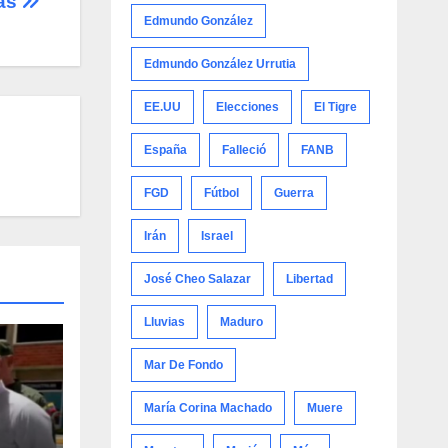
as
Edmundo González
Edmundo González Urrutia
EE.UU
Elecciones
El Tigre
España
Falleció
FANB
FGD
Fútbol
Guerra
Irán
Israel
José Cheo Salazar
Libertad
Lluvias
Maduro
Mar De Fondo
María Corina Machado
Muere