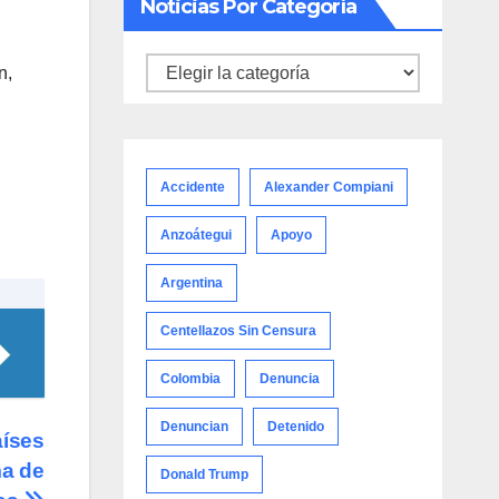
Noticias Por Categoría
Noticias
n,
por
categoría
Accidente
Alexander Compiani
Anzoátegui
Apoyo
Argentina
Centellazos Sin Censura
Colombia
Denuncia
Denuncian
Detenido
aíses
a de
Donald Trump