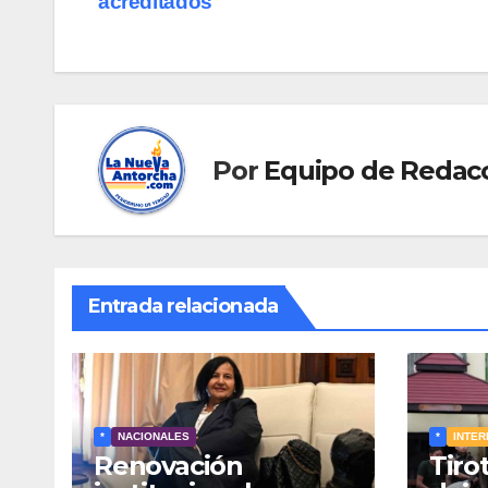
acreditados
entradas
Por
Equipo de Redac
Entrada relacionada
*
NACIONALES
*
INTER
Renovación
Tiro