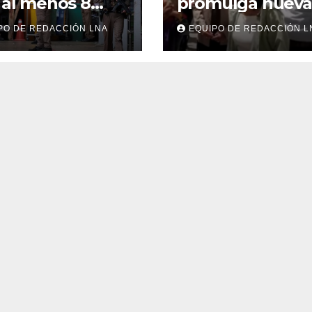
 al menos 8
promulga nueva
diantes
Ley de
PO DE REDACCIÓN LNA
EQUIPO DE REDACCIÓN L
tos y 30
Arrendamiento
dos
para atender a
familias
damnificadas