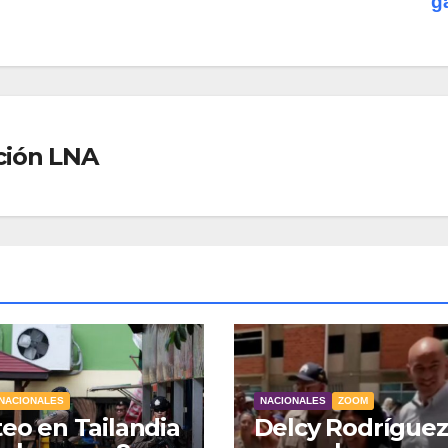
g
ción LNA
NACIONALES
NACIONALES
ZOOM
teo en Tailandia
Delcy Rodríguez