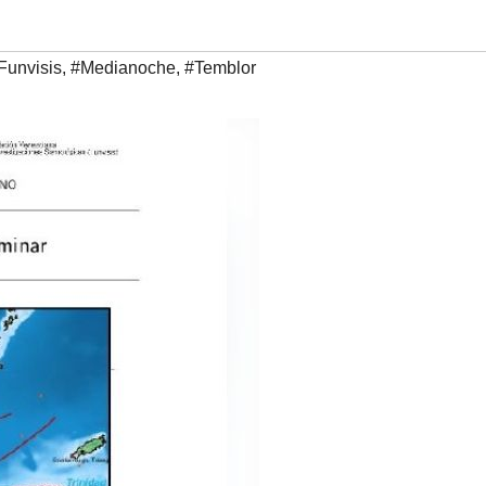
Funvisis
,
#Medianoche
,
#Temblor