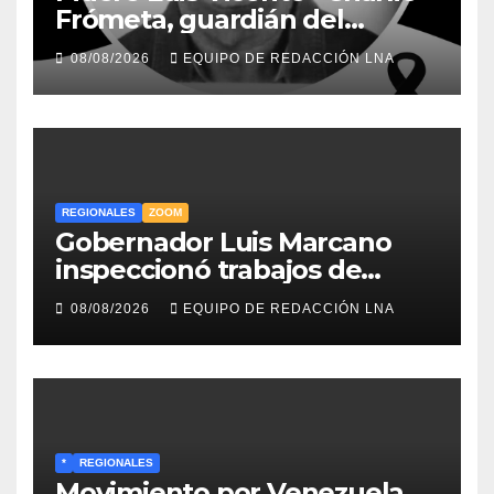
Frómeta, guardián del
legado musical de la Billo’s
08/08/2026
EQUIPO DE REDACCIÓN LNA
Caracas Boys
REGIONALES
ZOOM
Gobernador Luis Marcano
inspeccionó trabajos de
rehabilitación en al Av.
08/08/2026
EQUIPO DE REDACCIÓN LNA
Intercomunal
*
REGIONALES
Movimiento por Venezuela