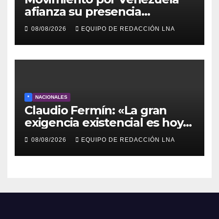
afianza su presencia
comunitaria en La Ponderosa
08/08/2026
EQUIPO DE REDACCIÓN LNA
y otras comunidades de
Anzoátegui
*
NACIONALES
Claudio Fermín: «La gran
exigencia existencial es hoy
la defensa de la soberanía»
08/08/2026
EQUIPO DE REDACCIÓN LNA