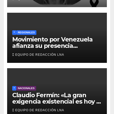
Boys
*
REGIONALES
Movimiento por Venezuela
afianza su presencia
comunitaria en La Ponderosa
EQUIPO DE REDACCIÓN LNA
y otras comunidades de
Anzoátegui
*
NACIONALES
Claudio Fermín: «La gran
exigencia existencial es hoy la
defensa de la soberanía»
EQUIPO DE REDACCIÓN LNA