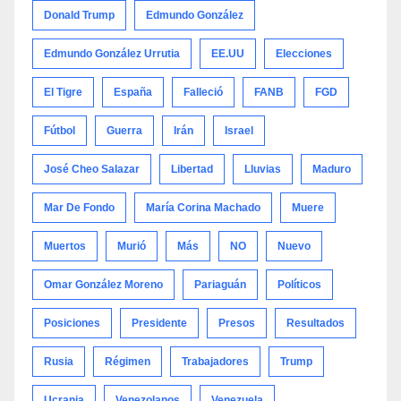
Donald Trump
Edmundo González
Edmundo González Urrutia
EE.UU
Elecciones
El Tigre
España
Falleció
FANB
FGD
Fútbol
Guerra
Irán
Israel
José Cheo Salazar
Libertad
Lluvias
Maduro
Mar De Fondo
María Corina Machado
Muere
Muertos
Murió
Más
NO
Nuevo
Omar González Moreno
Pariaguán
Políticos
Posiciones
Presidente
Presos
Resultados
Rusia
Régimen
Trabajadores
Trump
Ucrania
Venezolanos
Venezuela