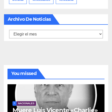
Archivo De Noticias
Archivo
de
noticias
You missed
*
NACIONALES
Muere Luis Vicente «Charlie»