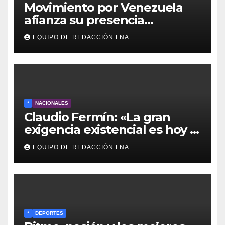
Movimiento por Venezuela
afianza su presencia
comunitaria en La Ponderosa
EQUIPO DE REDACCIÓN LNA
y otras comunidades de
Anzoátegui
*
NACIONALES
Claudio Fermín: «La gran
exigencia existencial es hoy la
defensa de la soberanía»
EQUIPO DE REDACCIÓN LNA
*
DEPORTES