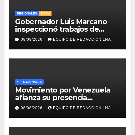
REGIONALES
ZOOM
Gobernador Luis Marcano
inspeccionó trabajos de
rehabilitación en al Av.
08/08/2026
EQUIPO DE REDACCIÓN LNA
Intercomunal
*
REGIONALES
Movimiento por Venezuela
afianza su presencia
comunitaria en La Ponderosa
08/08/2026
EQUIPO DE REDACCIÓN LNA
y otras comunidades de
Anzoátegui