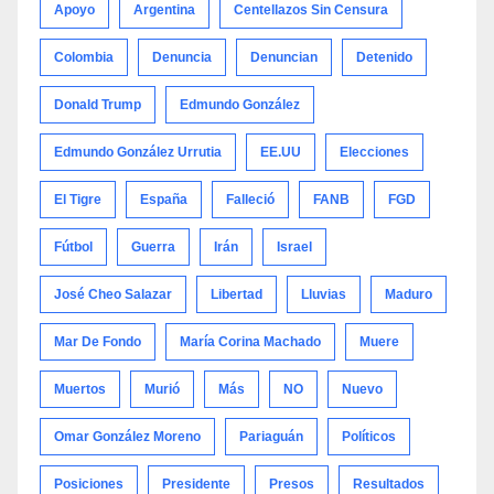
Apoyo
Argentina
Centellazos Sin Censura
Colombia
Denuncia
Denuncian
Detenido
Donald Trump
Edmundo González
Edmundo González Urrutia
EE.UU
Elecciones
El Tigre
España
Falleció
FANB
FGD
Fútbol
Guerra
Irán
Israel
José Cheo Salazar
Libertad
Lluvias
Maduro
Mar De Fondo
María Corina Machado
Muere
Muertos
Murió
Más
NO
Nuevo
Omar González Moreno
Pariaguán
Políticos
Posiciones
Presidente
Presos
Resultados