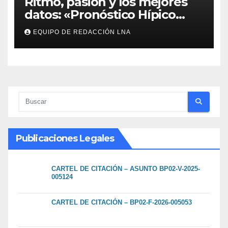
Ritmo, pasión y los mejores
datos: «Pronóstico Hípico
Musical» se adueña de los
EQUIPO DE REDACCIÓN LNA
domingos en La Poderosa
90.3 FM
Publicaciones Legales
CARTEL DE CITACIÓN – ASUNTO BP02-V-2025-
005124
CARTEL DE CITACIÓN – BP02-F-2026-005053