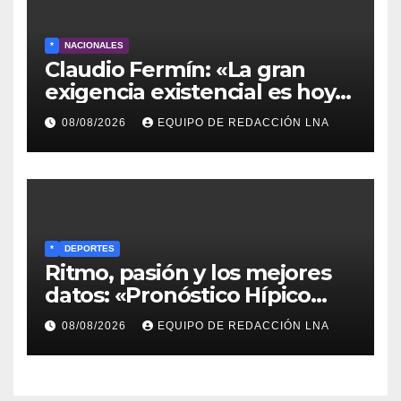
*
NACIONALES
Claudio Fermín: «La gran
exigencia existencial es hoy
la defensa de la soberanía»
08/08/2026
EQUIPO DE REDACCIÓN LNA
*
DEPORTES
Ritmo, pasión y los mejores
datos: «Pronóstico Hípico
Musical» se adueña de los
08/08/2026
EQUIPO DE REDACCIÓN LNA
domingos en La Poderosa
90.3 FM