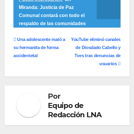
Miranda: Justicia de Paz
Comunal contará con todo el
respaldo de las comunidades
Navegación
Una adolescente mató a
YouTube eliminó canales
su hermanita de forma
de Diosdado Cabello y
de
accidentetal
Tves tras denuncias de
entradas
usuarios
Por
Equipo de
Redacción LNA