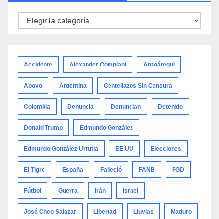
Noticias
por
categoría
Accidente
Alexander Compiani
Anzoátegui
Apoyo
Argentina
Centellazos Sin Censura
Colombia
Denuncia
Denuncian
Detenido
Donald Trump
Edmundo González
Edmundo González Urrutia
EE.UU
Elecciones
El Tigre
España
Falleció
FANB
FGD
Fútbol
Guerra
Irán
Israel
José Cheo Salazar
Libertad
Lluvias
Maduro