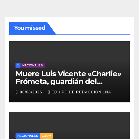
You missed
*
NACIONALES
Muere Luis Vicente «Charlie»
Frómeta, guardián del
legado musical de la Billo’s
08/08/2026
EQUIPO DE REDACCIÓN LNA
Caracas Boys
REGIONALES
ZOOM