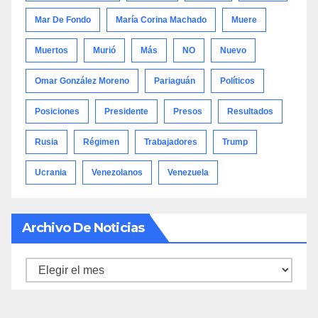
Mar De Fondo
María Corina Machado
Muere
Muertos
Murió
Más
NO
Nuevo
Omar González Moreno
Pariaguán
Políticos
Posiciones
Presidente
Presos
Resultados
Rusia
Régimen
Trabajadores
Trump
Ucrania
Venezolanos
Venezuela
Archivo De Noticias
Archivo
de
noticias