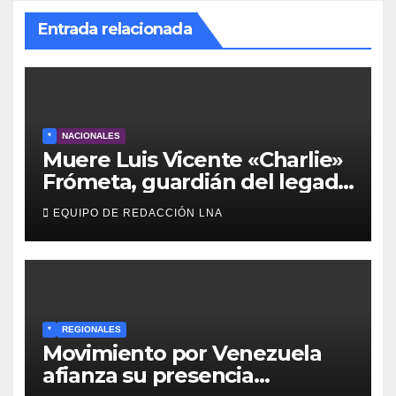
Entrada relacionada
*
NACIONALES
Muere Luis Vicente «Charlie»
Frómeta, guardián del legado
musical de la Billo’s Caracas
EQUIPO DE REDACCIÓN LNA
Boys
*
REGIONALES
Movimiento por Venezuela
afianza su presencia