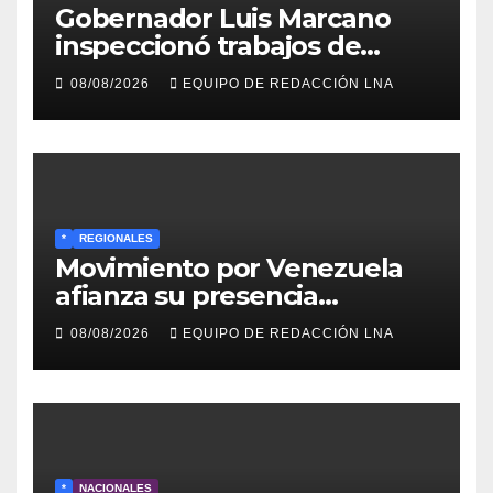
Gobernador Luis Marcano
inspeccionó trabajos de
rehabilitación en al Av.
08/08/2026
EQUIPO DE REDACCIÓN LNA
Intercomunal
*
REGIONALES
Movimiento por Venezuela
afianza su presencia
comunitaria en La Ponderosa
08/08/2026
EQUIPO DE REDACCIÓN LNA
y otras comunidades de
Anzoátegui
*
NACIONALES