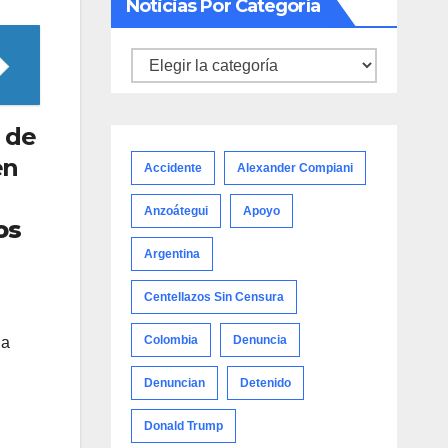
Noticias Por Categoría
Noticias
por
categoría
o de
en
Accidente
Alexander Compiani
Anzoátegui
Apoyo
os
Argentina
Centellazos Sin Censura
Colombia
Denuncia
la
Denuncian
Detenido
Donald Trump