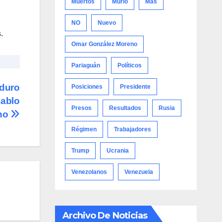
Muertos
Murió
Más
NO
Nuevo
.
Omar González Moreno
Pariaguán
Políticos
aduro
Posiciones
Presidente
Pablo
Presos
Resultados
Rusia
no
Régimen
Trabajadores
Trump
Ucrania
Venezolanos
Venezuela
Archivo De Noticias