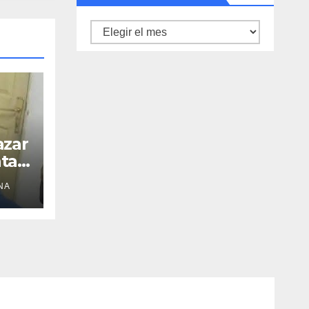
Archivo
de
noticias
azar
ta
NA
la
ad