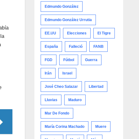
Edmundo González
Edmundo González Urrutia
abía
EE.UU
Elecciones
El Tigre
la
a
España
Falleció
FANB
FGD
Fútbol
Guerra
Irán
Israel
José Cheo Salazar
Libertad
e
Lluvias
Maduro
Mar De Fondo
María Corina Machado
Muere