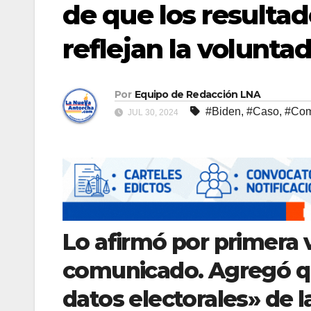
de que los resulta
reflejan la volunta
Por
Equipo de Redacción LNA
#Biden
,
#Caso
,
#Com
JUL 30, 2024
Lo afirmó por primera 
comunicado. Agregó qu
datos electorales» de l