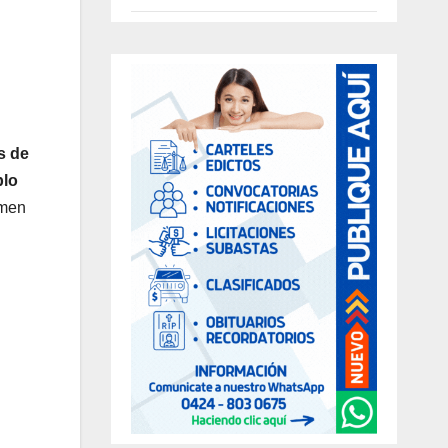
s de
blo
imen