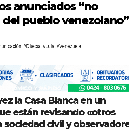
dos anunciados “no
d del pueblo venezolano”
unicación
,
#Ditecta
,
#Lula
,
#Venezuela
vez la Casa Blanca en un
e están revisando «otros
a sociedad civil y observador