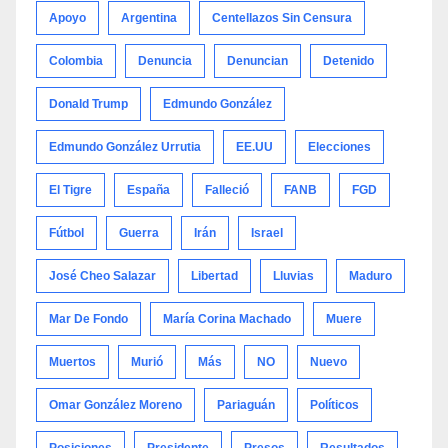
Apoyo
Argentina
Centellazos Sin Censura
Colombia
Denuncia
Denuncian
Detenido
Donald Trump
Edmundo González
Edmundo González Urrutia
EE.UU
Elecciones
El Tigre
España
Falleció
FANB
FGD
Fútbol
Guerra
Irán
Israel
José Cheo Salazar
Libertad
Lluvias
Maduro
Mar De Fondo
María Corina Machado
Muere
Muertos
Murió
Más
NO
Nuevo
Omar González Moreno
Pariaguán
Políticos
Posiciones
Presidente
Presos
Resultados