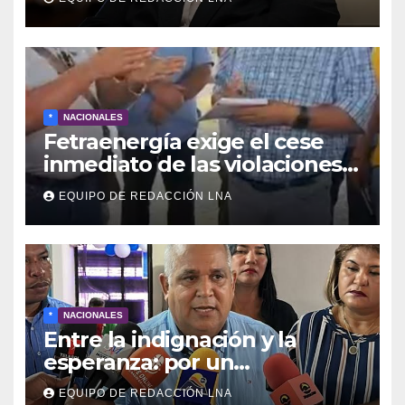
*
NACIONALES
Fetraenergía exige el cese
inmediato de las violaciones a
los derechos laborales en la
EQUIPO DE REDACCIÓN LNA
Industria Petrolera
Venezolana
*
NACIONALES
Entre la indignación y la
esperanza: por un
movimiento de
EQUIPO DE REDACCIÓN LNA