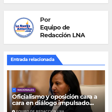
Por
Equipo de
Redacción LNA
Entrada relacionada
*
NACIONALES
Oficialismo y oposición cara a
cara en diálogo impulsado
por EE UU: las claves
EQUIPO DE REDACCIÓN LNA