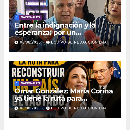
*
NACIONALES
Entre la indignación y la
esperanza: por un
movimiento de
06/08/2026
EQUIPO DE REDACCIÓN LNA
reconstrucción y soberanía
nacional
*
NACIONALES
Omar González: María Corina
ya tiene la ruta para
reconstruir Venezuela
06/08/2026
EQUIPO DE REDACCIÓN LNA