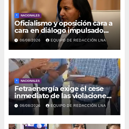
*
NACIONALES
Oficialismo y oposición cara a
cara en diálogo impulsado
por EE UU: las claves
06/08/2026
EQUIPO DE REDACCIÓN LNA
*
NACIONALES
Fetraenergía exige el cese
inmediato de las violaciones
a los derechos laborales en la
06/08/2026
EQUIPO DE REDACCIÓN LNA
Industria Petrolera
Venezolana