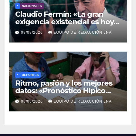
*
NACIONALES
Claudio Fermín: «La gran
exigencia existencial es hoy
la defensa de la soberanía»
08/08/2026
EQUIPO DE REDACCIÓN LNA
*
DEPORTES
Ritmo, pasión y los mejores
datos: «Pronóstico Hípico
Musical» se adueña de los
08/08/2026
EQUIPO DE REDACCIÓN LNA
domingos en La Poderosa
90.3 FM