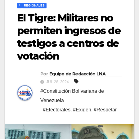
*
REGIONALES
El Tigre: Militares no
permiten ingresos de
testigos a centros de
votación
Por
Equipo de Redacción LNA
JUL 28, 2024
#Constitución Bolivariana de
Venezuela
,
#Electorales
,
#Exigen
,
#Respetar