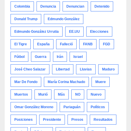
Colombia
Denuncia
Denuncian
Detenido
Donald Trump
Edmundo González
Edmundo González Urrutia
EE.UU
Elecciones
El Tigre
España
Falleció
FANB
FGD
Fútbol
Guerra
Irán
Israel
José Cheo Salazar
Libertad
Lluvias
Maduro
Mar De Fondo
María Corina Machado
Muere
Muertos
Murió
Más
NO
Nuevo
Omar González Moreno
Pariaguán
Políticos
Posiciones
Presidente
Presos
Resultados