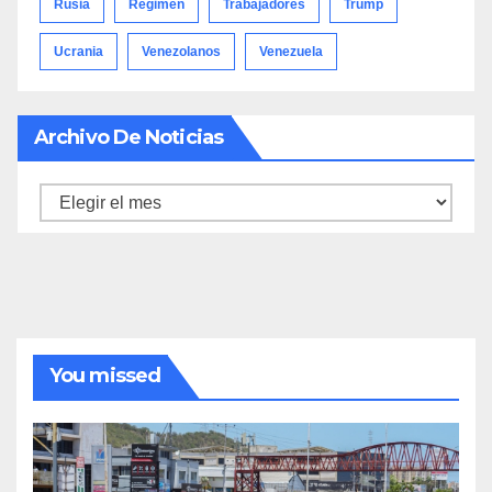
Rusia
Régimen
Trabajadores
Trump
Ucrania
Venezolanos
Venezuela
Archivo De Noticias
Archivo
de
noticias
You missed