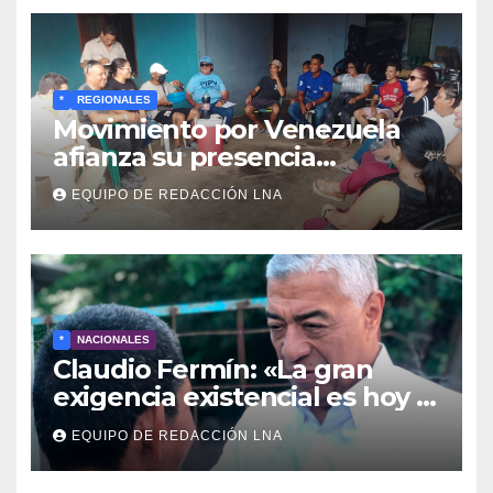
*
REGIONALES
Movimiento por Venezuela
afianza su presencia
comunitaria en La Ponderosa
EQUIPO DE REDACCIÓN LNA
y otras comunidades de
Anzoátegui
*
NACIONALES
Claudio Fermín: «La gran
exigencia existencial es hoy la
defensa de la soberanía»
EQUIPO DE REDACCIÓN LNA