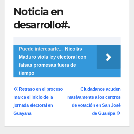
Noticia en
desarrollo#.
Puede interesarte...
Nicolás
Maduro viola ley electoral con
falsas promesas fuera de
tiempo
Navegación
Retraso en el proceso
Ciudadanos acuden
marca el inicio de la
masivamente a los centros
de
jornada electoral en
de votación en San José
entradas
Guayana
de Guanipa