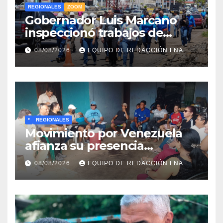
REGIONALES
ZOOM
Gobernador Luis Marcano
inspeccionó trabajos de
rehabilitación en al Av.
08/08/2026
EQUIPO DE REDACCIÓN LNA
Intercomunal
*
REGIONALES
Movimiento por Venezuela
afianza su presencia
comunitaria en La Ponderosa
08/08/2026
EQUIPO DE REDACCIÓN LNA
y otras comunidades de
Anzoátegui