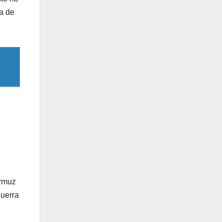
a de
Ormuz
guerra