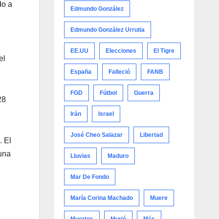
do a
Edmundo González
Edmundo González Urrutia
EE.UU
Elecciones
El Tigre
el
España
Falleció
FANB
FGD
Fútbol
Guerra
28
Irán
Israel
José Cheo Salazar
Libertad
. El
 una
Lluvias
Maduro
Mar De Fondo
María Corina Machado
Muere