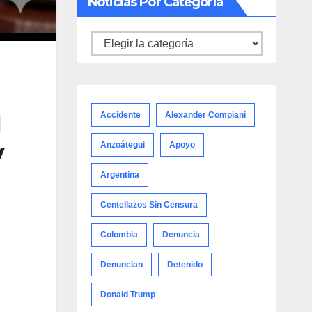
Noticias Por Categoría
Noticias
por
categoría
l
Accidente
Alexander Compiani
y
Anzoátegui
Apoyo
Argentina
Centellazos Sin Censura
Colombia
Denuncia
Denuncian
Detenido
Donald Trump