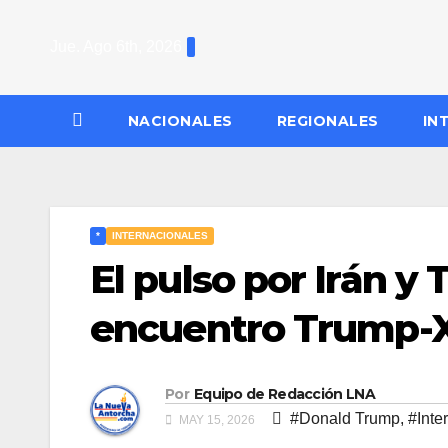
Saltar
al
Jue. Ago 6th, 2026
contenido
NACIONALES
REGIONALES
IN
*
INTERNACIONALES
El pulso por Irán y
encuentro Trump-X
Por
Equipo de Redacción LNA
#Donald Trump
,
#Inte
MAY 15, 2026