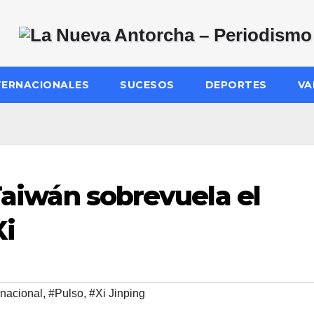
TERNACIONALES
SUCESOS
DEPORTES
VA
 Taiwán sobrevuela el
i
rnacional
,
#Pulso
,
#Xi Jinping