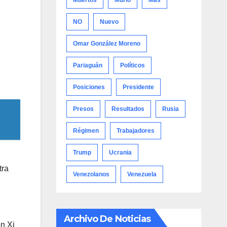
Muertos
Murió
Más
NO
Nuevo
Omar González Moreno
Pariaguán
Políticos
Posiciones
Presidente
Presos
Resultados
Rusia
Régimen
Trabajadores
Trump
Ucrania
tra
Venezolanos
Venezuela
Archivo De Noticias
on Xi