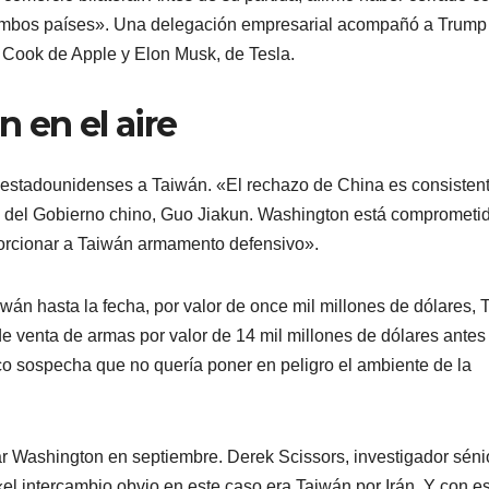
 ambos países». Una delegación empresarial acompañó a Trump
 Cook de Apple y Elon Musk, de Tesla.
 en el aire
 estadounidenses a Taiwán. «El rechazo de China es consisten
oz del Gobierno chino, Guo Jiakun. Washington está comprometi
porcionar a Taiwán armamento defensivo».
án hasta la fecha, por valor de once mil millones de dólares,
 venta de armas por valor de 14 mil millones de dólares antes
co sospecha que no quería poner en peligro el ambiente de la
ar Washington en septiembre. Derek Scissors, investigador séni
el intercambio obvio en este caso era Taiwán por Irán. Y con e