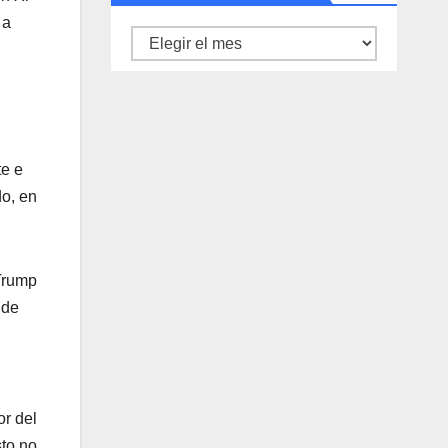
 a
Archivo
de
noticias
te e
do, en
 Trump
 de
or del
sto no