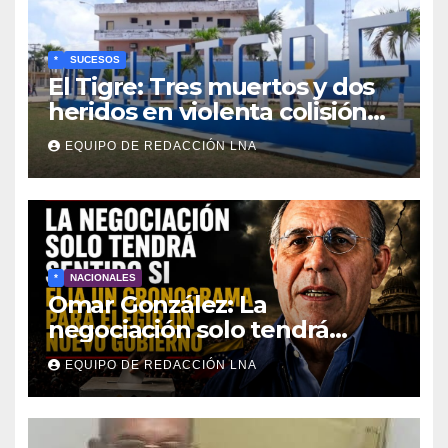
*
SUCESOS
El Tigre: Tres muertos y dos
heridos en violenta colisión
de vehículos
EQUIPO DE REDACCIÓN LNA
*
NACIONALES
Omar González: La
negociación solo tendrá
sentido si fija un cronograma
EQUIPO DE REDACCIÓN LNA
para elegir un nuevo
gobierno