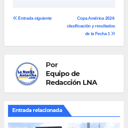
Navegación
Entrada siguiente
Copa América 2024:
clasificación y resultados
de
de la Fecha 1
entradas
Por
Equipo de
Redacción LNA
Entrada relacionada