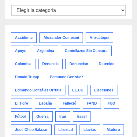
Noticias
por
categoría
Accidente
Alexander Compiani
Anzoátegui
Apoyo
Argentina
Centellazos Sin Censura
Colombia
Denuncia
Denuncian
Detenido
Donald Trump
Edmundo González
Edmundo González Urrutia
EE.UU
Elecciones
El Tigre
España
Falleció
FANB
FGD
Fútbol
Guerra
Irán
Israel
José Cheo Salazar
Libertad
Lluvias
Maduro