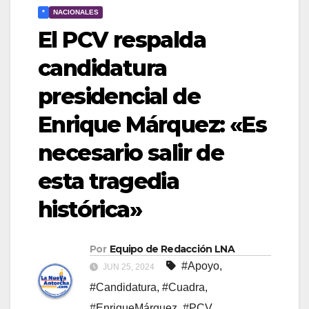
*
NACIONALES
El PCV respalda
candidatura
presidencial de
Enrique Márquez: «Es
necesario salir de
esta tragedia
histórica»
Por
Equipo de Redacción LNA
#Apoyo
,
JUN 25, 2024
#Candidatura
,
#Cuadra
,
#EnriqueMárquez
,
#PCV