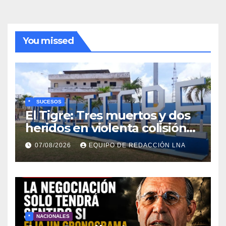
You missed
*
SUCESOS
El Tigre: Tres muertos y dos
heridos en violenta colisión
de vehículos
07/08/2026
EQUIPO DE REDACCIÓN LNA
*
NACIONALES