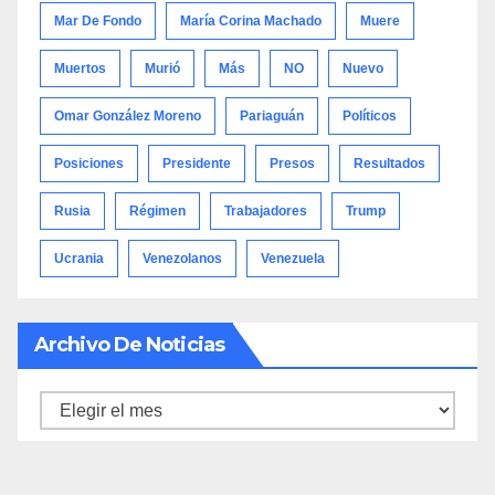
Mar De Fondo
María Corina Machado
Muere
Muertos
Murió
Más
NO
Nuevo
Omar González Moreno
Pariaguán
Políticos
Posiciones
Presidente
Presos
Resultados
Rusia
Régimen
Trabajadores
Trump
Ucrania
Venezolanos
Venezuela
Archivo De Noticias
Archivo
de
noticias