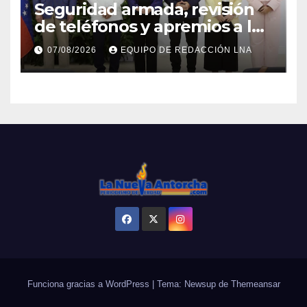
Seguridad armada, revisión
de teléfonos y apremios a la
prensa en el reinicio del
07/08/2026
EQUIPO DE REDACCIÓN LNA
diálogo venezolano
Funciona gracias a WordPress
|
Tema: Newsup de
Themeansar