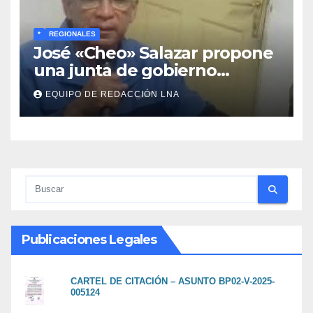
*
REGIONALES
José «Cheo» Salazar propone
una junta de gobierno
transitoria ante la crisis de
EQUIPO DE REDACCIÓN LNA
representatividad en
Venezuela
Publicaciones Legales
CARTEL DE CITACIÓN – ASUNTO BP02-V-2025-
005124