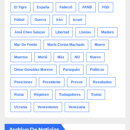
El Tigre
España
Falleció
FANB
FGD
Fútbol
Guerra
Irán
Israel
José Cheo Salazar
Libertad
Lluvias
Maduro
Mar De Fondo
María Corina Machado
Muere
Muertos
Murió
Más
NO
Nuevo
Omar González Moreno
Pariaguán
Políticos
Posiciones
Presidente
Presos
Resultados
Rusia
Régimen
Trabajadores
Trump
Ucrania
Venezolanos
Venezuela
Archivo De Noticias