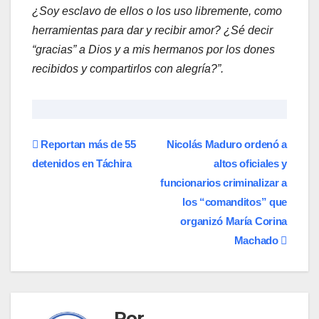
¿Soy esclavo de ellos o los uso libremente, como
herramientas para dar y recibir amor? ¿Sé decir
“gracias” a Dios y a mis hermanos por los dones
recibidos y compartirlos con alegría?”.
Navegación
Reportan más de 55
Nicolás Maduro ordenó a
detenidos en Táchira
altos oficiales y
de
funcionarios criminalizar a
entradas
los “comanditos” que
organizó María Corina
Machado
Por