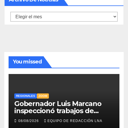
Archivo
de
noticias
You missed
REGIONALES
ZOOM
Gobernador Luis Marcano
inspeccionó trabajos de
rehabilitación en al Av.
08/08/2026
EQUIPO DE REDACCIÓN LNA
Intercomunal