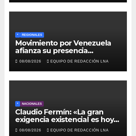
*
REGIONALES
Movimiento por Venezuela
afianza su presencia
comunitaria en La Ponderosa
08/08/2026
EQUIPO DE REDACCIÓN LNA
y otras comunidades de
Anzoátegui
*
NACIONALES
Claudio Fermín: «La gran
exigencia existencial es hoy
la defensa de la soberanía»
08/08/2026
EQUIPO DE REDACCIÓN LNA