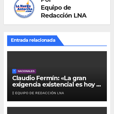
Equipo de
Redacción LNA
Entrada relacionada
*
NACIONALES
Claudio Fermín: «La gran
exigencia existencial es hoy la
defensa de la soberanía»
EQUIPO DE REDACCIÓN LNA