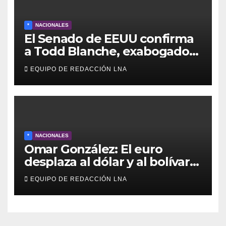
*
NACIONALES
El Senado de EEUU confirma
a Todd Blanche, exabogado
de Trump, como fiscal
EQUIPO DE REDACCIÓN LNA
general
*
NACIONALES
Omar González: El euro
desplaza al dólar y al bolívar
en medio del caos económico
EQUIPO DE REDACCIÓN LNA