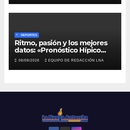
*
DEPORTES
Ritmo, pasión y los mejores
datos: «Pronóstico Hípico
Musical» se adueña de los
08/08/2026
EQUIPO DE REDACCIÓN LNA
domingos en La Poderosa
90.3 FM