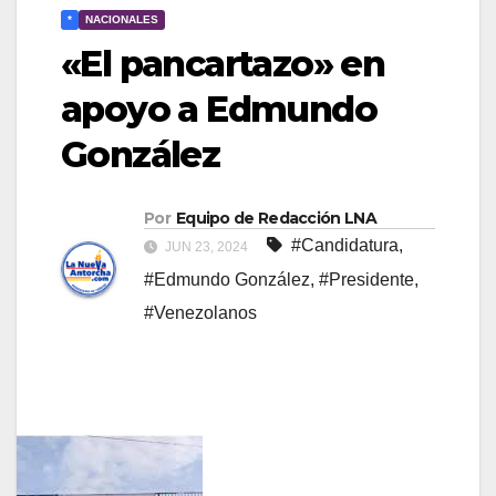
*
NACIONALES
«El pancartazo» en
apoyo a Edmundo
González
Por
Equipo de Redacción LNA
#Candidatura
,
JUN 23, 2024
#Edmundo González
,
#Presidente
,
#Venezolanos