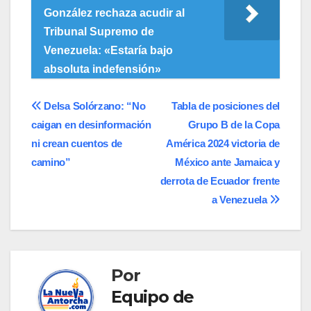
González rechaza acudir al
Tribunal Supremo de
Venezuela: «Estaría bajo
absoluta indefensión»
Navegación
Delsa Solórzano: “No
Tabla de posiciones del
caigan en desinformación
Grupo B de la Copa
de
ni crean cuentos de
América 2024 victoria de
entradas
camino”
México ante Jamaica y
derrota de Ecuador frente
a Venezuela
Por
Equipo de