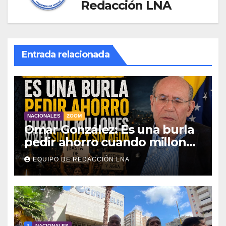
Redacción LNA
Entrada relacionada
NACIONALES
ZOOM
Omar González: Es una burla
pedir ahorro cuando millones
viven sin luz y sin agua
EQUIPO DE REDACCIÓN LNA
*
NACIONALES