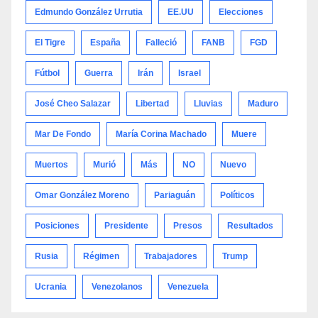
Edmundo González Urrutia
EE.UU
Elecciones
El Tigre
España
Falleció
FANB
FGD
Fútbol
Guerra
Irán
Israel
José Cheo Salazar
Libertad
Lluvias
Maduro
Mar De Fondo
María Corina Machado
Muere
Muertos
Murió
Más
NO
Nuevo
Omar González Moreno
Pariaguán
Políticos
Posiciones
Presidente
Presos
Resultados
Rusia
Régimen
Trabajadores
Trump
Ucrania
Venezolanos
Venezuela