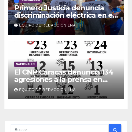
Primero Justicia denuncia
discriminación eléctrica en el
interior del país
EQUIPO DE REDACCIÓN LNA
NACIONALES
El CNP Caracas denuncia 134
agresiones a la prensa en
2026
EQUIPO DE REDACCIÓN LNA