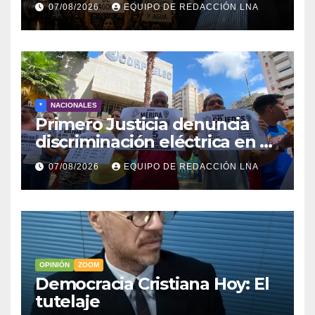
07/08/2026
EQUIPO DE REDACCIÓN LNA
*
NACIONALES
Primero Justicia denuncia
discriminación eléctrica en el
interior del país
07/08/2026
EQUIPO DE REDACCIÓN LNA
OPINIÓN
ZOOM
Democracia Cristiana Hoy: El
tutelaje