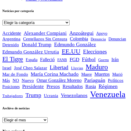
Noticias por categoría
Noticias
por
categoría
Anzoátegui
Alexander Compiani
Accidente
Apoyo
Colombia
Argentina
Centellazos Sin Censura
Denuncian
Denuncia
Edmundo González
Donald Trump
Detenido
EE.UU
Elecciones
Edmundo González Urrutia
El Tigre
Fútbol
FGD
Falleció
Irán
España
FANB
Guerra
Maduro
Libertad
José Cheo Salazar
Israel
Lluvias
María Corina Machado
Mar de Fondo
Muertos
Muere
Murió
Pariaguán
Omar González Moreno
Políticos
Más
NO
Nuevo
Régimen
Presidente
Presos
Resultados
Rusia
Posiciones
Venezuela
Trump
Venezolanos
Ucrania
Trabajadores
Archivo de noticias
Archivo
de
noticias