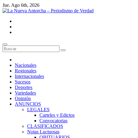
Saltar
Jue. Ago 6th, 2026
al
contenido
La Nueva Antorcha - Periodismo de Verdad
Noticias de Venezuela y el mundo.
Nacionales
Regionales
Internacionales
Sucesos
Deportes
Variedades
Opinión
ANUNCIOS
LEGALES
Carteles y Edictos
Convocatorias
CLASIFICADOS
Notas Luctuosas
OBITUARIOS