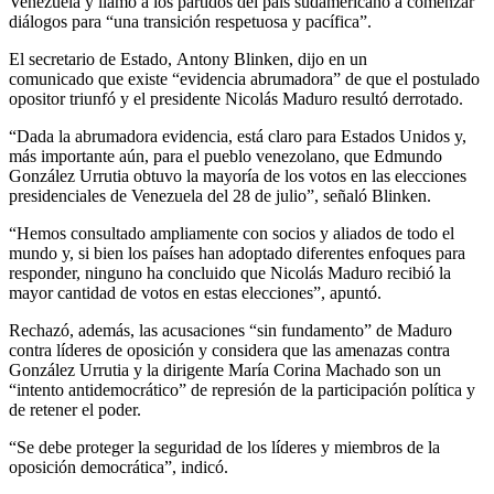
Venezuela y llamó a los partidos del país sudamericano a comenzar
diálogos para “una transición respetuosa y pacífica”.
El secretario de Estado, Antony Blinken, dijo en un
comunicado que existe “evidencia abrumadora” de que el postulado
opositor triunfó y el presidente Nicolás Maduro resultó derrotado.
“Dada la abrumadora evidencia, está claro para Estados Unidos y,
más importante aún, para el pueblo venezolano, que Edmundo
González Urrutia obtuvo la mayoría de los votos en las elecciones
presidenciales de Venezuela del 28 de julio”, señaló Blinken.
“Hemos consultado ampliamente con socios y aliados de todo el
mundo y, si bien los países han adoptado diferentes enfoques para
responder, ninguno ha concluido que Nicolás Maduro recibió la
mayor cantidad de votos en estas elecciones”, apuntó.
Rechazó, además, las acusaciones “sin fundamento” de Maduro
contra líderes de oposición y considera que las amenazas contra
González Urrutia y la dirigente María Corina Machado son un
“intento antidemocrático” de represión de la participación política y
de retener el poder.
“Se debe proteger la seguridad de los líderes y miembros de la
oposición democrática”, indicó.