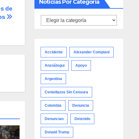
Noticias Por Categoría
es de
ios
Noticias
por
categoría
Accidente
Alexander Compiani
Anzoátegui
Apoyo
Argentina
Centellazos Sin Censura
Colombia
Denuncia
Denuncian
Detenido
Donald Trump