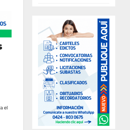
s
a el