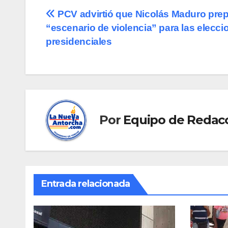
Navegación
PCV advirtió que Nicolás Maduro pre
“escenario de violencia” para las elecci
de
presidenciales
entradas
Por
Equipo de Redac
Entrada relacionada