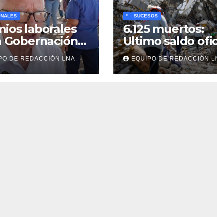
ONALES
*
SUCESOS
ios laborales
6.125 muertos:
a Gobernación
Ultimo saldo ofic
aldan
y búsqueda de
PO DE REDACCIÓN LNA
EQUIPO DE REDACCIÓN L
uesta de Bono
cadáveres conti
eativo de 100
entre los
res para
escombros
lados,
ionados y
vos