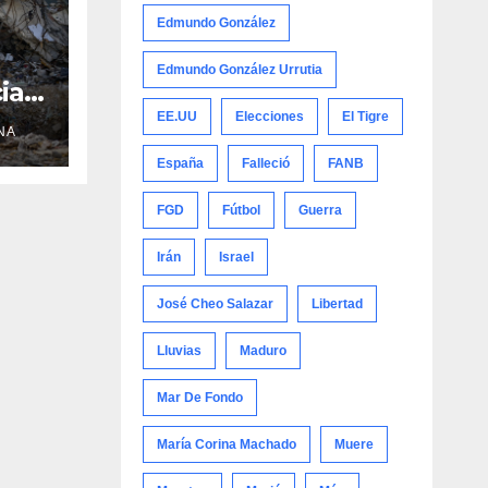
Edmundo González
Edmundo González Urrutia
ial
EE.UU
Elecciones
El Tigre
NA
núa
España
Falleció
FANB
FGD
Fútbol
Guerra
Irán
Israel
José Cheo Salazar
Libertad
Lluvias
Maduro
Mar De Fondo
María Corina Machado
Muere