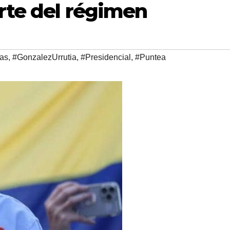
rte del régimen
as
,
#GonzalezUrrutia
,
#Presidencial
,
#Puntea