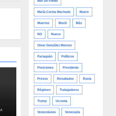
Mar De Fondo
María Corina Machado
Muere
Muertos
Murió
Más
NO
Nuevo
Omar González Moreno
Pariaguán
Políticos
Posiciones
Presidente
Presos
Resultados
Rusia
Régimen
Trabajadores
Trump
Ucrania
t
NA
Venezolanos
Venezuela