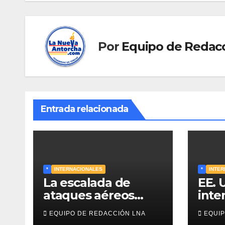
Por
Equipo de Redac
Entrada relacionada
*
INTERNACIONALES
*
INTER
La escalada de
EE. 
ataques aéreos
inte
masivos de Rusia
cont
EQUIPO DE REDACCIÓN LNA
EQUIP
sobre Kiev y centros
dipl