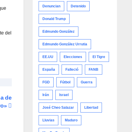
Denuncian
Detenido
que
Donald Trump
Edmundo González
te del
Edmundo González Urrutia
EE.UU
Elecciones
El Tigre
España
Falleció
FANB
FGD
Fútbol
Guerra
Irán
Israel
sa de
uro»
José Cheo Salazar
Libertad
Lluvias
Maduro