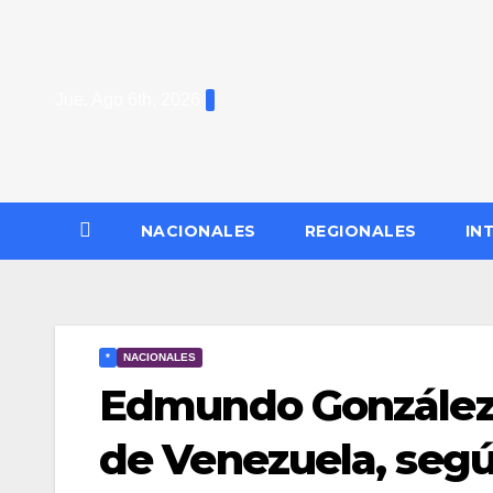
Saltar
al
contenido
Jue. Ago 6th, 2026
NACIONALES
REGIONALES
IN
*
NACIONALES
Edmundo González 
de Venezuela, segú