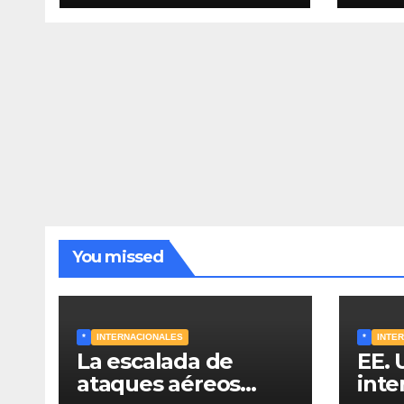
energéticos eleva la
med
tensión en el
para
conflicto ucraniano
estr
You missed
*
INTERNACIONALES
*
INTE
La escalada de
EE. 
ataques aéreos
inte