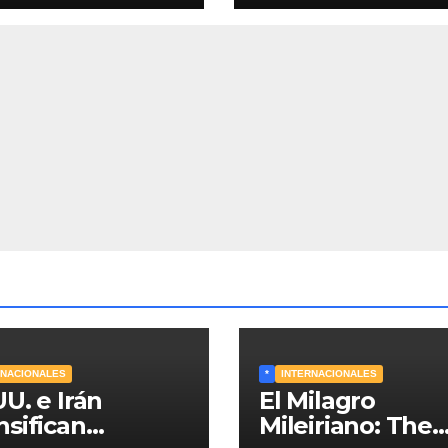
iación de Omán
resultados de la
 reabrir el
economía de Mil
echo de Ormuz
lo califica como 
renacimiento de
Argentina
continúa»
RNACIONALES
*
INTERNACIONALES
UU. e Irán
El Milagro
nsifican
Mileiriano: The