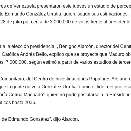
ores de Venezuela presentaron este jueves un estudio de perce
to Edmundo González Urrutia, quien, según sus estimaciones,
28 de julio por cerca de 3.000.000 de votos frente al presidente
a a la elección presidencial’, Benigno Alarcón, director del Cent
d Católica Andrés Bello, explicó que se proyecta que Maduro o
si 7.000.000, según estimó a partir de varios estudios de tercer
o Comunitario, del Centro de Investigaciones Populares Alejandr
ue la gente no ve a González Urrutia “como el líder del proceso
aría Corina Machado”, quien no pudo postularse a la Presidenc
blicos hasta 2036.
s de Edmundo González”, dijo Alarcón.