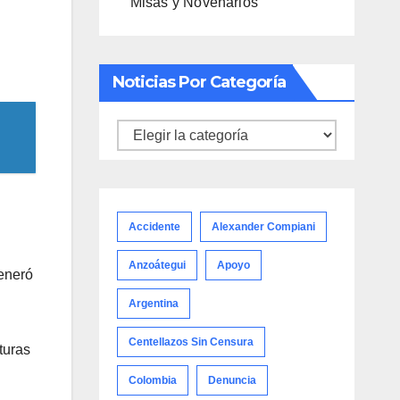
Misas y Novenarios
Noticias Por Categoría
Noticias
por
categoría
Accidente
Alexander Compiani
Anzoátegui
Apoyo
generó
Argentina
Centellazos Sin Censura
turas
Colombia
Denuncia