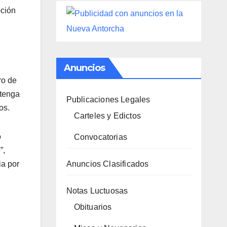
pción
Anuncios
ro de
btenga
Publicaciones Legales
os.
Carteles y Edictos
o
Convocatorias
”,
Anuncios Clasificados
ia por
Notas Luctuosas
Obituarios