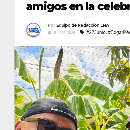
amigos en la celeb
Por
Equipo de Redacción LNA
#27Junio
,
#EdgarPé
JUN 28, 2026