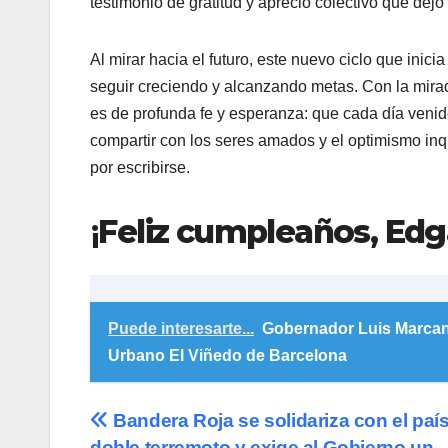
testimonio de gratitud y aprecio colectivo que dej
​Al mirar hacia el futuro, este nuevo ciclo que ini
seguir creciendo y alcanzando metas. Con la mir
es de profunda fe y esperanza: que cada día venide
compartir con los seres amados y el optimismo inq
por escribirse.
¡
Feliz cumpleaños, Edg
Puede interesarte...
Gobernador Luis Marcan
Urbano El Viñedo de Barcelona
Navegación
Bandera Roja se solidariza con el país
doble terremoto y exige al Gobierno un