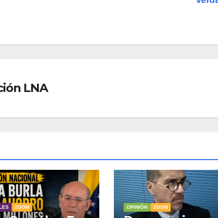
ción LNA
LES
ZOOM
OPINIÓN
ZOOM