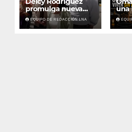
Delcy Rodríguez
Omar
promulga nueva
una 
Ley de
ahor
EQUIPO DE REDACCIÓN LNA
EQUI
Arrendamiento
mill
para atender a
luz 
familias
damnificadas