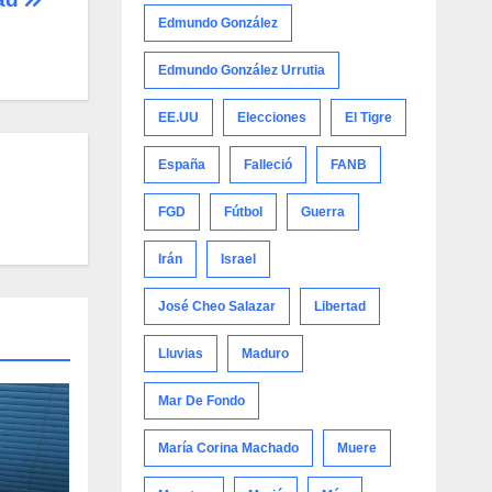
Edmundo González
Edmundo González Urrutia
EE.UU
Elecciones
El Tigre
España
Falleció
FANB
FGD
Fútbol
Guerra
Irán
Israel
José Cheo Salazar
Libertad
Lluvias
Maduro
Mar De Fondo
María Corina Machado
Muere