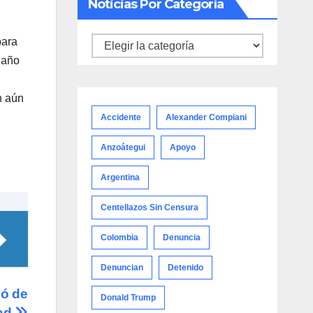
Noticias Por Categoría
para
Noticias
 año
por
categoría
n aún
Accidente
Alexander Compiani
Anzoátegui
Apoyo
Argentina
Centellazos Sin Censura
Colombia
Denuncia
Denuncian
Detenido
ió de
Donald Trump
ad