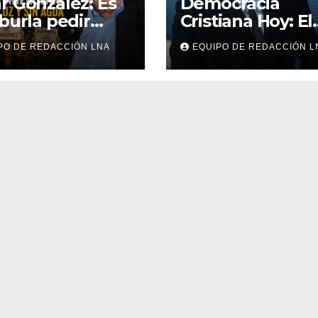
 González: Es
Democracia
burla pedir
Cristiana Hoy: El
ro cuando
tutelaje
PO DE REDACCIÓN LNA
EQUIPO DE REDACCIÓN L
ones viven sin
y sin agua