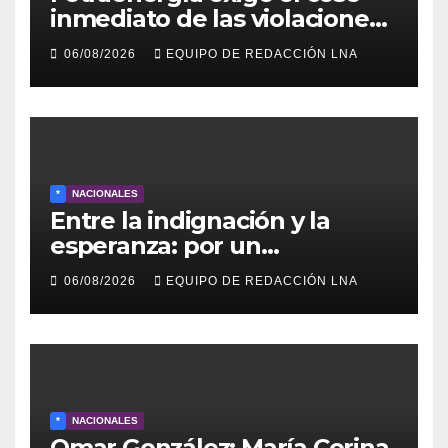
inmediato de las violaciones
a los derechos laborales en la
06/08/2026
EQUIPO DE REDACCIÓN LNA
Industria Petrolera
Venezolana
*
NACIONALES
Entre la indignación y la
esperanza: por un
movimiento de
06/08/2026
EQUIPO DE REDACCIÓN LNA
reconstrucción y soberanía
nacional
*
NACIONALES
Omar González: María Corina