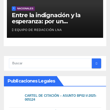
*
NACIONALES
Entre la indignación y la
esperanza: por un
movimiento de
EQUIPO DE REDACCIÓN LNA
reconstrucción y soberanía
nacional
Publicaciones Legales
CARTEL DE CITACIÓN – ASUNTO BP02-V-2025-
005124