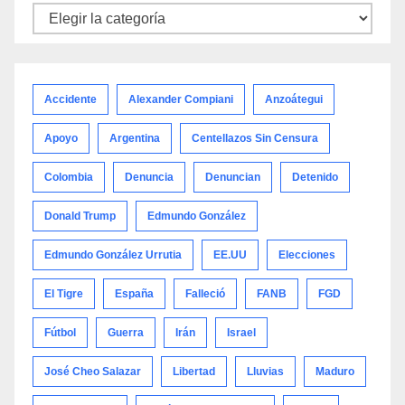
Noticias
por
categoría
Accidente
Alexander Compiani
Anzoátegui
Apoyo
Argentina
Centellazos Sin Censura
Colombia
Denuncia
Denuncian
Detenido
Donald Trump
Edmundo González
Edmundo González Urrutia
EE.UU
Elecciones
El Tigre
España
Falleció
FANB
FGD
Fútbol
Guerra
Irán
Israel
José Cheo Salazar
Libertad
Lluvias
Maduro