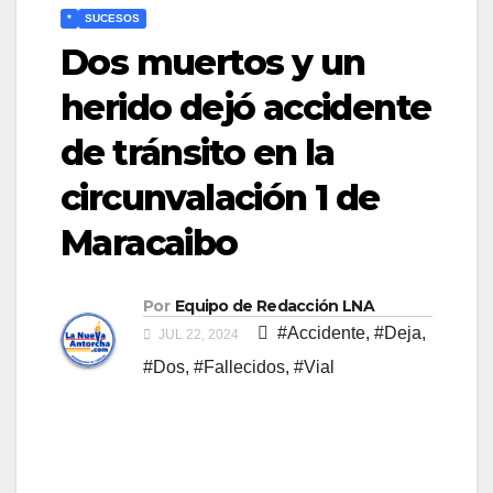
*
SUCESOS
Dos muertos y un
herido dejó accidente
de tránsito en la
circunvalación 1 de
Maracaibo
Por
Equipo de Redacción LNA
#Accidente
,
#Deja
,
JUL 22, 2024
#Dos
,
#Fallecidos
,
#Vial