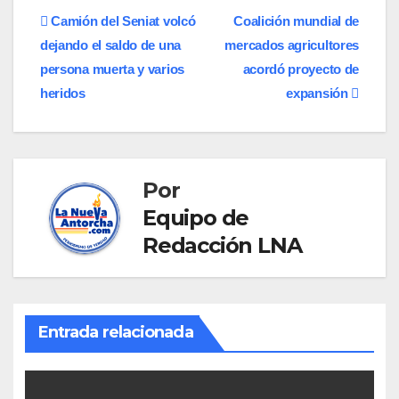
Navegación
Camión del Seniat volcó
Coalición mundial de
dejando el saldo de una
mercados agricultores
de
persona muerta y varios
acordó proyecto de
entradas
heridos
expansión
Por
Equipo de
Redacción LNA
Entrada relacionada