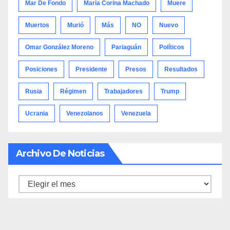
Mar De Fondo
María Corina Machado
Muere
Muertos
Murió
Más
NO
Nuevo
Omar González Moreno
Pariaguán
Políticos
Posiciones
Presidente
Presos
Resultados
Rusia
Régimen
Trabajadores
Trump
Ucrania
Venezolanos
Venezuela
Archivo De Noticias
Archivo
de
noticias