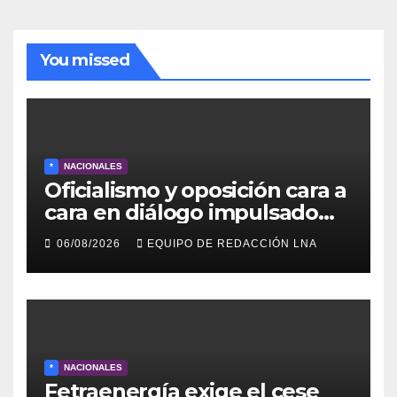
You missed
*
NACIONALES
Oficialismo y oposición cara a
cara en diálogo impulsado
por EE UU: las claves
06/08/2026
EQUIPO DE REDACCIÓN LNA
*
NACIONALES
Fetraenergía exige el cese