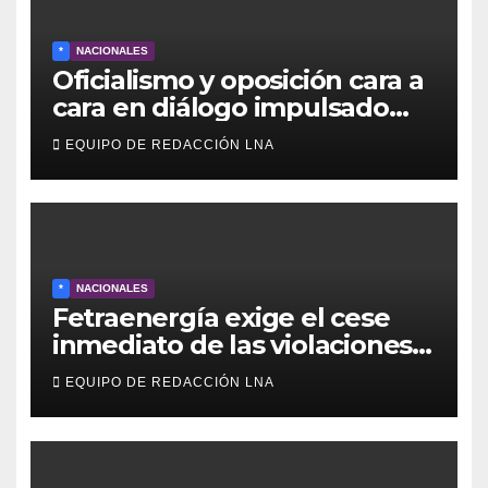
*
NACIONALES
Oficialismo y oposición cara a
cara en diálogo impulsado
por EE UU: las claves
EQUIPO DE REDACCIÓN LNA
*
NACIONALES
Fetraenergía exige el cese
inmediato de las violaciones a
los derechos laborales en la
EQUIPO DE REDACCIÓN LNA
Industria Petrolera
Venezolana