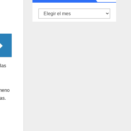
Archivo
de
noticias
las
ómeno
as.