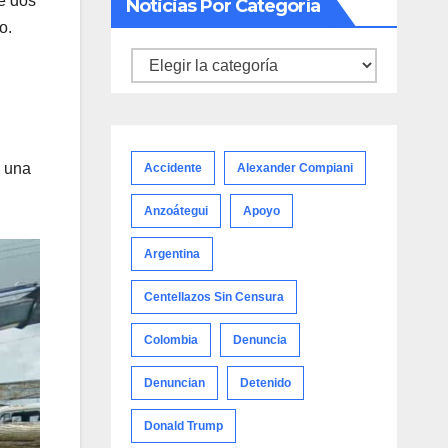
de dos
Noticias Por Categoría
o.
Noticias
por
categoría
e una
Accidente
Alexander Compiani
Anzoátegui
Apoyo
Argentina
Centellazos Sin Censura
Colombia
Denuncia
Denuncian
Detenido
Donald Trump