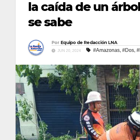
la caída de un árbo
se sabe
Por
Equipo de Redacción LNA
#Amazonas
,
#Dos
,
#
JUN 20, 2024