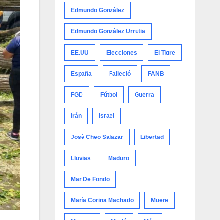
Edmundo González
Edmundo González Urrutia
EE.UU
Elecciones
El Tigre
España
Falleció
FANB
FGD
Fútbol
Guerra
Irán
Israel
José Cheo Salazar
Libertad
Lluvias
Maduro
Mar De Fondo
María Corina Machado
Muere