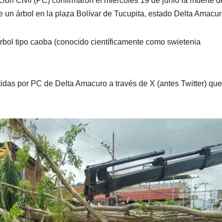
ión Civil (PC) confirmaron el miércoles 19 de junio la muerte 
e un árbol en la plaza Bolívar de Tucupita, estado Delta Amacur
árbol tipo caoba (conocido científicamente como swietenia
das por PC de Delta Amacuro a través de X (antes Twitter) qu