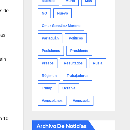
Muertos
Murió
Más
es de
NO
Nuevo
Omar González Moreno
cas
Pariaguán
Políticos
Posiciones
Presidente
sin
Presos
Resultados
Rusia
Régimen
Trabajadores
Trump
Ucrania
Venezolanos
Venezuela
o 10.
Archivo De Noticias