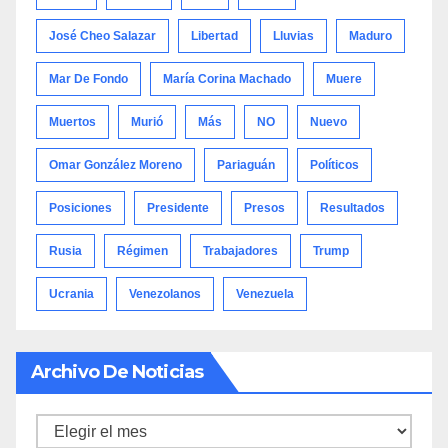
José Cheo Salazar
Libertad
Lluvias
Maduro
Mar De Fondo
María Corina Machado
Muere
Muertos
Murió
Más
NO
Nuevo
Omar González Moreno
Pariaguán
Políticos
Posiciones
Presidente
Presos
Resultados
Rusia
Régimen
Trabajadores
Trump
Ucrania
Venezolanos
Venezuela
Archivo De Noticias
Archivo