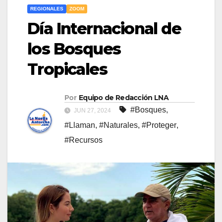
REGIONALES
ZOOM
Día Internacional de
los Bosques
Tropicales
Por
Equipo de Redacción LNA
#Bosques
,
JUN 27, 2024
#Llaman
,
#Naturales
,
#Proteger
,
#Recursos