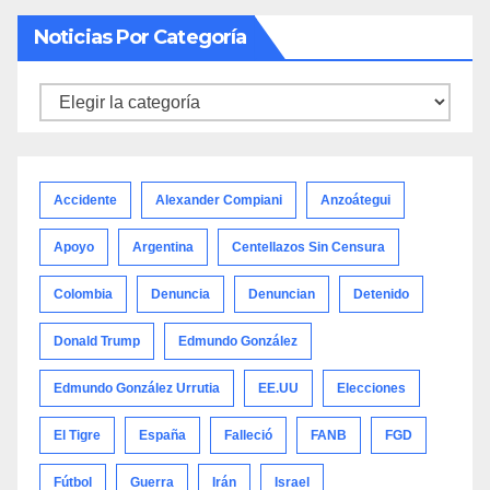
Noticias Por Categoría
Noticias
por
categoría
Accidente
Alexander Compiani
Anzoátegui
Apoyo
Argentina
Centellazos Sin Censura
Colombia
Denuncia
Denuncian
Detenido
Donald Trump
Edmundo González
Edmundo González Urrutia
EE.UU
Elecciones
El Tigre
España
Falleció
FANB
FGD
Fútbol
Guerra
Irán
Israel