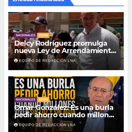
NACIONALES
ZOOM
Delcy Rodríguez promulga
nueva Ley de Arrendamiento
para atender a familias
EQUIPO DE REDACCIÓN LNA
damnificadas
NACIONALES
ZOOM
Omar González: Es una burla
pedir ahorro cuando millones
viven sin luz y sin agua
EQUIPO DE REDACCIÓN LNA