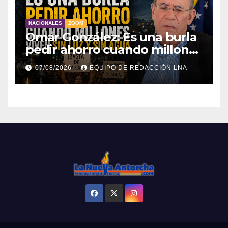
NACIONALES
ZOOM
Omar González: Es una burla
pedir ahorro cuando millones
viven sin luz y sin agua
07/08/2026
EQUIPO DE REDACCIÓN LNA