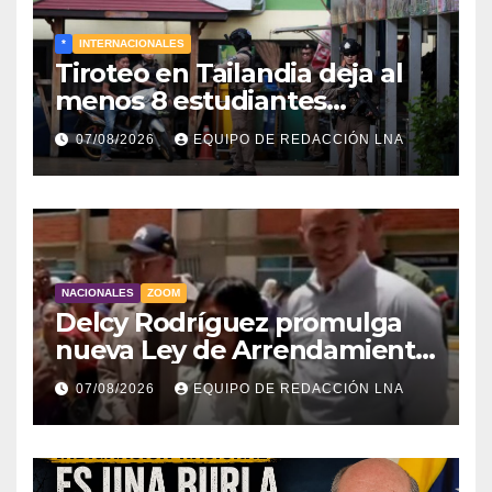
*
INTERNACIONALES
Tiroteo en Tailandia deja al
menos 8 estudiantes
muertos y 30 heridos
07/08/2026
EQUIPO DE REDACCIÓN LNA
NACIONALES
ZOOM
Delcy Rodríguez promulga
nueva Ley de Arrendamiento
para atender a familias
07/08/2026
EQUIPO DE REDACCIÓN LNA
damnificadas