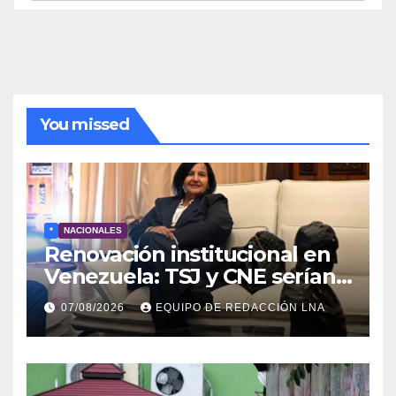
de
noticias
You missed
*
NACIONALES
Renovación institucional en
Venezuela: TSJ y CNE serían
designados a finales de 2026
07/08/2026
EQUIPO DE REDACCIÓN LNA