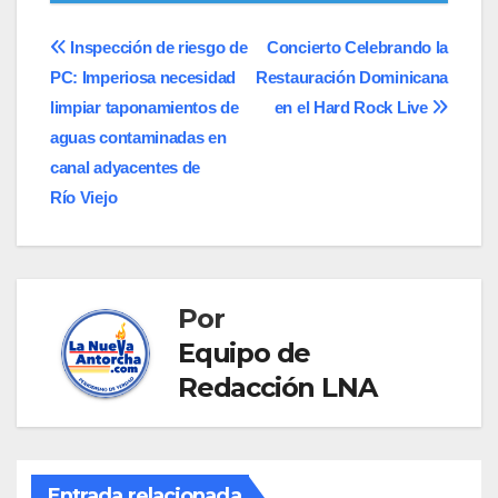
Navegación
Inspección de riesgo de
Concierto Celebrando la
PC: Imperiosa necesidad
Restauración Dominicana
de
limpiar taponamientos de
en el Hard Rock Live
entradas
aguas contaminadas en
canal adyacentes de
Río Viejo
Por
Equipo de
Redacción LNA
Entrada relacionada