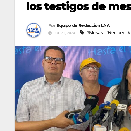
los testigos de me
Por
Equipo de Redacción LNA
#Mesas
,
#Reciben
,
#
JUL 31, 2024