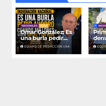
NACIONALES
ZOOM
*
NACI
Omar González: Es
Prim
una burla pedir
den
ahorro cuando
disc
EQUIPO DE REDACCIÓN LNA
EQUI
millones viven sin
eléc
luz y sin agua
inter