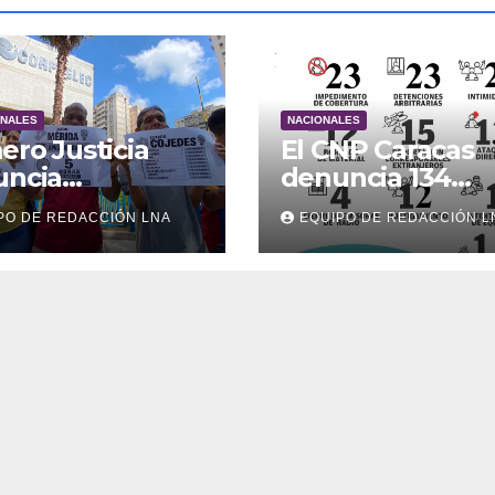
ONALES
NACIONALES
ero Justicia
El CNP Caracas
uncia
denuncia 134
riminación
agresiones a la
PO DE REDACCIÓN LNA
EQUIPO DE REDACCIÓN L
trica en el
prensa en 2026
ior del país