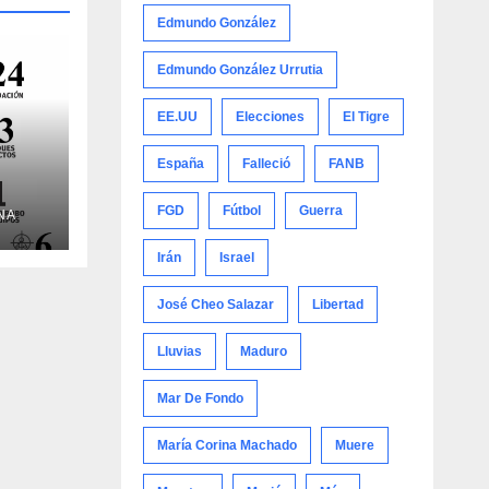
Edmundo González
Edmundo González Urrutia
EE.UU
Elecciones
El Tigre
España
Falleció
FANB
FGD
Fútbol
Guerra
NA
Irán
Israel
José Cheo Salazar
Libertad
Lluvias
Maduro
Mar De Fondo
María Corina Machado
Muere