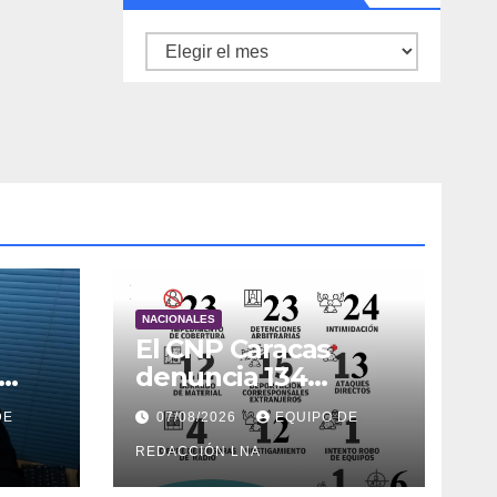
Archivo
de
noticias
NACIONALES
El CNP Caracas
denuncia 134
agresiones a la
DE
07/08/2026
EQUIPO DE
prensa en 2026
REDACCIÓN LNA