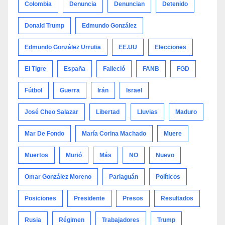
Colombia
Denuncia
Denuncian
Detenido
Donald Trump
Edmundo González
Edmundo González Urrutia
EE.UU
Elecciones
El Tigre
España
Falleció
FANB
FGD
Fútbol
Guerra
Irán
Israel
José Cheo Salazar
Libertad
Lluvias
Maduro
Mar De Fondo
María Corina Machado
Muere
Muertos
Murió
Más
NO
Nuevo
Omar González Moreno
Pariaguán
Políticos
Posiciones
Presidente
Presos
Resultados
Rusia
Régimen
Trabajadores
Trump