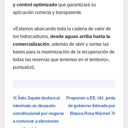
y control optimizado
que garantizará su
aplicación correcta y transparente.
«Estamos abarcando toda la cadena de valor de
los hidrocarburos,
desde aguas arriba hasta la
comercialización
, además de abrir y sentar las
bases para la maximización de la recuperación de
todas las reservas que tenemos en el territorio»,
puntualizó.
Navegación
​Ítalo Zapata declara al
Proponen a EE. UU. junta
interinato en desacato
de gobierno liderada por
de
constitucional por negarse
Blanca Rosa Mármol
entradas
a convocar a elecciones