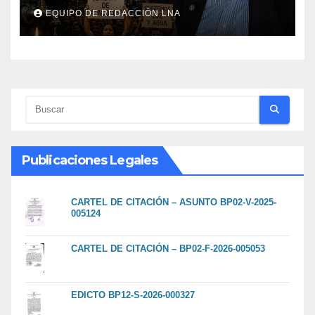
viven sin luz y sin agua
EQUIPO DE REDACCIÓN LNA
Publicaciones Legales
CARTEL DE CITACIÓN – ASUNTO BP02-V-2025-
005124
CARTEL DE CITACIÓN – BP02-F-2026-005053
EDICTO BP12-S-2026-000327