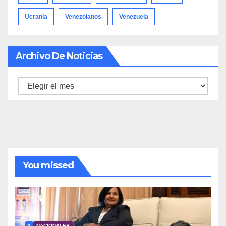
Ucrania
Venezolanos
Venezuela
Archivo De Noticias
Archivo
de
noticias
You missed
*
NACIONALES