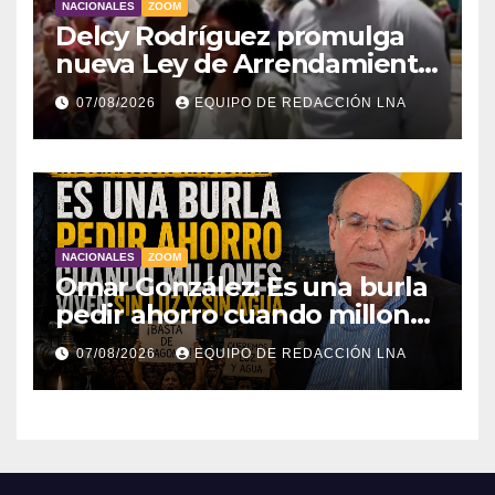
NACIONALES
ZOOM
Delcy Rodríguez promulga
nueva Ley de Arrendamiento
para atender a familias
07/08/2026
EQUIPO DE REDACCIÓN LNA
damnificadas
NACIONALES
ZOOM
Omar González: Es una burla
pedir ahorro cuando millones
viven sin luz y sin agua
07/08/2026
EQUIPO DE REDACCIÓN LNA