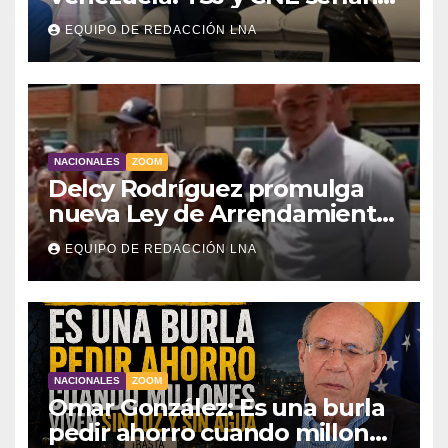
designados a finales de 2026
EQUIPO DE REDACCIÓN LNA
NACIONALES
ZOOM
Delcy Rodríguez promulga
nueva Ley de Arrendamiento
para atender a familias
EQUIPO DE REDACCIÓN LNA
damnificadas
NACIONALES
ZOOM
Omar González: Es una burla
pedir ahorro cuando millones