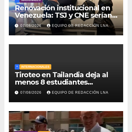
Renovación institucional en
Venezuela: TSJ y CNE serían
designados a finales de 2026
07/08/2026
EQUIPO DE REDACCIÓN LNA
*
INTERNACIONALES
Tiroteo en Tailandia deja al
menos 8 estudiantes
muertos y 30 heridos
07/08/2026
EQUIPO DE REDACCIÓN LNA