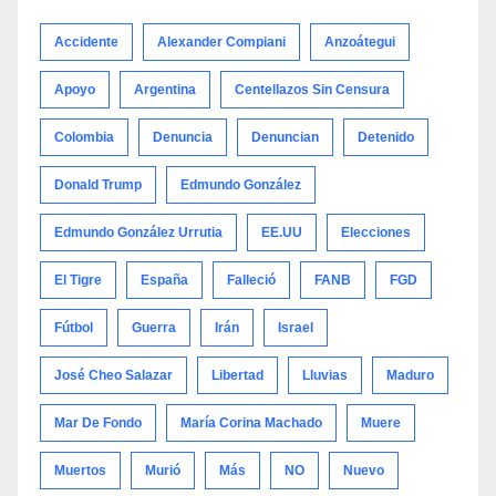
categoría
Accidente
Alexander Compiani
Anzoátegui
Apoyo
Argentina
Centellazos Sin Censura
Colombia
Denuncia
Denuncian
Detenido
Donald Trump
Edmundo González
Edmundo González Urrutia
EE.UU
Elecciones
El Tigre
España
Falleció
FANB
FGD
Fútbol
Guerra
Irán
Israel
José Cheo Salazar
Libertad
Lluvias
Maduro
Mar De Fondo
María Corina Machado
Muere
Muertos
Murió
Más
NO
Nuevo