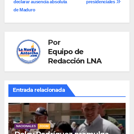
entradas
declarar ausencia absoluta
presidenciales
de Maduro
Por
Equipo de
Redacción LNA
Entrada relacionada
NACIONALES
ZOOM