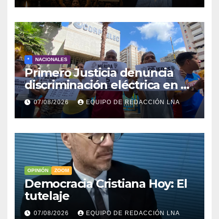
*
NACIONALES
Primero Justicia denuncia
discriminación eléctrica en el
interior del país
07/08/2026
EQUIPO DE REDACCIÓN LNA
OPINIÓN
ZOOM
Democracia Cristiana Hoy: El
tutelaje
07/08/2026
EQUIPO DE REDACCIÓN LNA