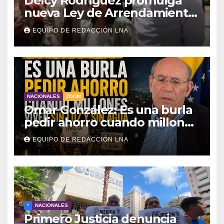
Delcy Rodríguez promulga
nueva Ley de Arrendamiento
para atender a familias
EQUIPO DE REDACCIÓN LNA
damnificadas
NACIONALES
ZOOM
Omar González: Es una burla
pedir ahorro cuando millones
viven sin luz y sin agua
EQUIPO DE REDACCIÓN LNA
*
NACIONALES
Primero Justicia denuncia