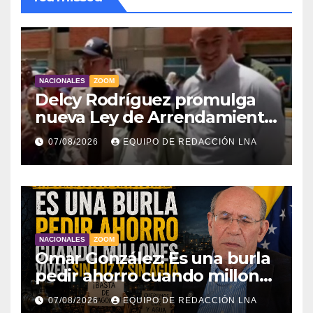
NACIONALES
ZOOM
Delcy Rodríguez promulga
nueva Ley de Arrendamiento
para atender a familias
07/08/2026
EQUIPO DE REDACCIÓN LNA
damnificadas
NACIONALES
ZOOM
Omar González: Es una burla
pedir ahorro cuando millones
viven sin luz y sin agua
07/08/2026
EQUIPO DE REDACCIÓN LNA