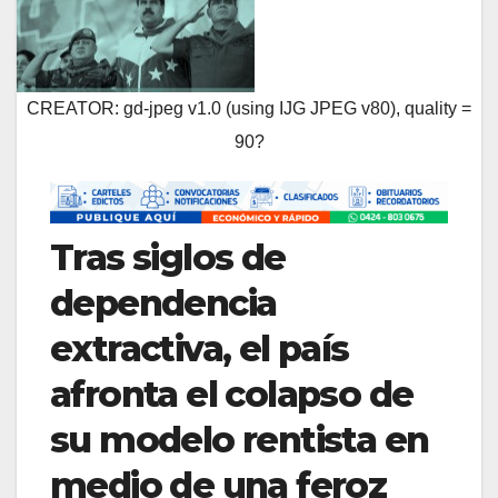
CREATOR: gd-jpeg v1.0 (using IJG JPEG v80), quality =
90?
Tras siglos de
dependencia
extractiva, el país
afronta el colapso de
su modelo rentista en
medio de una feroz